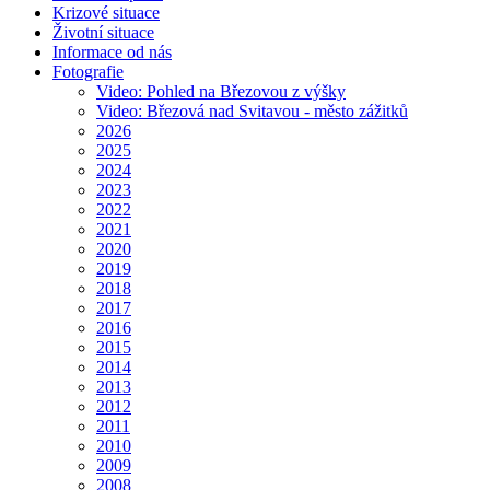
Krizové situace
Životní situace
Informace od nás
Fotografie
Video: Pohled na Březovou z výšky
Video: Březová nad Svitavou - město zážitků
2026
2025
2024
2023
2022
2021
2020
2019
2018
2017
2016
2015
2014
2013
2012
2011
2010
2009
2008