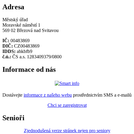
Adresa
Městský úřad
Moravské náměstí 1
569 02 Březová nad Svitavou
IČ:
00483869
DIČ:
CZ00483869
IDDS:
ahkbfb9
č.ú.:
ČS a.s. 1283409379/0800
Informace od nás
Dostávejte
informace z našeho webu
prostřednictvím SMS a e-mailů
Chci se zaregistrovat
Senioři
Zjednodušená verze stránek nejen pro seniory