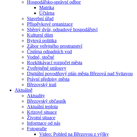
Hospodářsko-správní odbor
Matrika
Účtárna
Stavební úřad
Příspěvkové organizace
Sběrný dvůr, odpadové hospodářství
Kulturní dům
Bytová politika
Zábor veřejného prostranství
Čistírna odpadních vod
Vodné, stočné
Rozklikávací rozpočet města
Zveřejněné smlouvy
Digitální povodňový plán města Březová nad Svitavou
Právní předpisy města
Březovský trail
Aktuálně
Aktuality
Březovský občasník
Aktuální teplota
Krizové situace
Životní situace
Informace od nás
Fotografie
Video: Pohled na Březovou z výšky