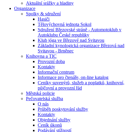
Aktuální srážky a hladiny
Organizace
Spolky & sdružení
Hasiči
Tělovýchovná jednota Sokol
Sdružení Březovské stráně - Automotoklub v
Autoklubu České republiky
Klub jóga ve Březové nad Svitavou
Základní kynologická organizace Březová nad
Svitavou - Brněnec
Knihovna a TIC
Provozní doba
Kontakty
Informační centrum
Informace pro čtenáře, on-line katalog
Ceníky suvenýrů, služeb a poplatků, knihovní,
půjčovní a provozní řád
Městská policie
Pečovatelská služba
O nás
Průběh poskytování služby
Kontakty
Objednání služby
Ceník úkonů
Podávání stížností