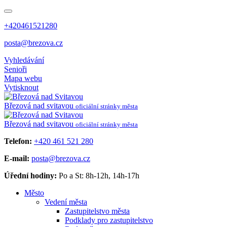
+420461521280
posta@brezova.cz
Vyhledávání
Senioři
Mapa webu
Vytisknout
Březová
nad svitavou
oficiální stránky města
Březová
nad svitavou
oficiální stránky města
Telefon:
+420 461 521 280
E-mail:
posta@brezova.cz
Úřední hodiny:
Po a St: 8h-12h, 14h-17h
Město
Vedení města
Zastupitelstvo města
Podklady pro zastupitelstvo