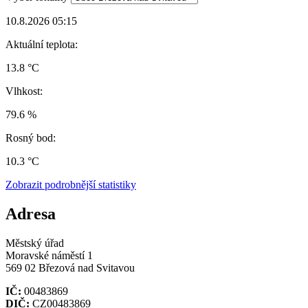
10.8.2026 05:15
Aktuální teplota:
13.8 °C
Vlhkost:
79.6 %
Rosný bod:
10.3 °C
Zobrazit podrobnější statistiky
Adresa
Městský úřad
Moravské náměstí 1
569 02 Březová nad Svitavou
IČ:
00483869
DIČ:
CZ00483869