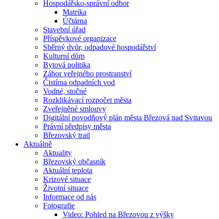
Hospodářsko-správní odbor
Matrika
Účtárna
Stavební úřad
Příspěvkové organizace
Sběrný dvůr, odpadové hospodářství
Kulturní dům
Bytová politika
Zábor veřejného prostranství
Čistírna odpadních vod
Vodné, stočné
Rozklikávací rozpočet města
Zveřejněné smlouvy
Digitální povodňový plán města Březová nad Svitavou
Právní předpisy města
Březovský trail
Aktuálně
Aktuality
Březovský občasník
Aktuální teplota
Krizové situace
Životní situace
Informace od nás
Fotografie
Video: Pohled na Březovou z výšky