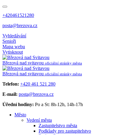
+420461521280
posta@brezova.cz
Vyhledávání
Senioři
Mapa webu
Vytisknout
Březová
nad svitavou
oficiální stránky města
Březová
nad svitavou
oficiální stránky města
Telefon:
+420 461 521 280
E-mail:
posta@brezova.cz
Úřední hodiny:
Po a St: 8h-12h, 14h-17h
Město
Vedení města
Zastupitelstvo města
Podklady pro zastupitelstvo