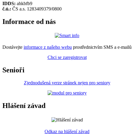
IDDS:
ahkbfb9
č.ú.:
ČS a.s. 1283409379/0800
Informace od nás
Dostávejte
informace z našeho webu
prostřednictvím SMS a e-mailů
Chci se zaregistrovat
Senioři
Zjednodušená verze stránek nejen pro seniory
Hlášení závad
Odkaz na hlášení závad