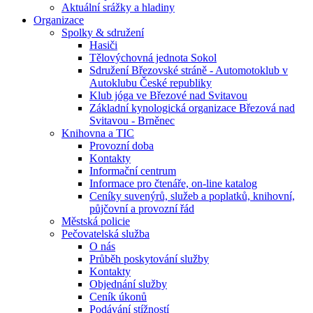
Aktuální srážky a hladiny
Organizace
Spolky & sdružení
Hasiči
Tělovýchovná jednota Sokol
Sdružení Březovské stráně - Automotoklub v
Autoklubu České republiky
Klub jóga ve Březové nad Svitavou
Základní kynologická organizace Březová nad
Svitavou - Brněnec
Knihovna a TIC
Provozní doba
Kontakty
Informační centrum
Informace pro čtenáře, on-line katalog
Ceníky suvenýrů, služeb a poplatků, knihovní,
půjčovní a provozní řád
Městská policie
Pečovatelská služba
O nás
Průběh poskytování služby
Kontakty
Objednání služby
Ceník úkonů
Podávání stížností