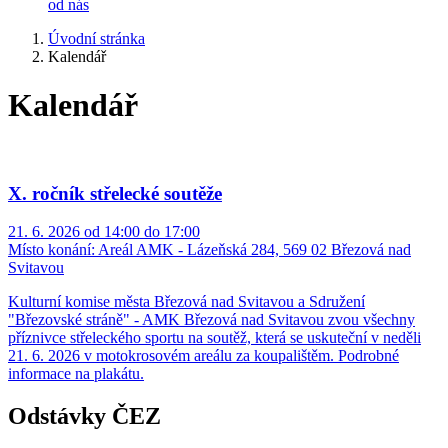
od nás
Úvodní stránka
Kalendář
Kalendář
X. ročník střelecké soutěže
21. 6. 2026 od 14:00 do 17:00
Místo konání:
Areál AMK - Lázeňská 284, 569 02 Březová nad
Svitavou
Kulturní komise města Březová nad Svitavou a Sdružení
"Březovské stráně" - AMK Březová nad Svitavou zvou všechny
příznivce střeleckého sportu na soutěž, která se uskuteční v neděli
21. 6. 2026 v motokrosovém areálu za koupalištěm. Podrobné
informace na plakátu.
Odstávky ČEZ