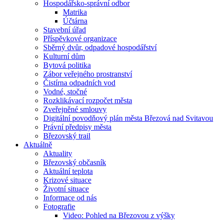
Hospodářsko-správní odbor
Matrika
Účtárna
Stavební úřad
Příspěvkové organizace
Sběrný dvůr, odpadové hospodářství
Kulturní dům
Bytová politika
Zábor veřejného prostranství
Čistírna odpadních vod
Vodné, stočné
Rozklikávací rozpočet města
Zveřejněné smlouvy
Digitální povodňový plán města Březová nad Svitavou
Právní předpisy města
Březovský trail
Aktuálně
Aktuality
Březovský občasník
Aktuální teplota
Krizové situace
Životní situace
Informace od nás
Fotografie
Video: Pohled na Březovou z výšky