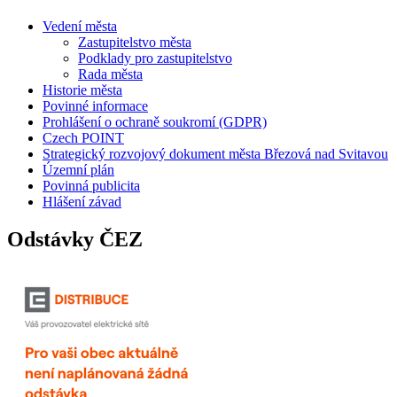
Vedení města
Zastupitelstvo města
Podklady pro zastupitelstvo
Rada města
Historie města
Povinné informace
Prohlášení o ochraně soukromí (GDPR)
Czech POINT
Strategický rozvojový dokument města Březová nad Svitavou
Územní plán
Povinná publicita
Hlášení závad
Odstávky ČEZ