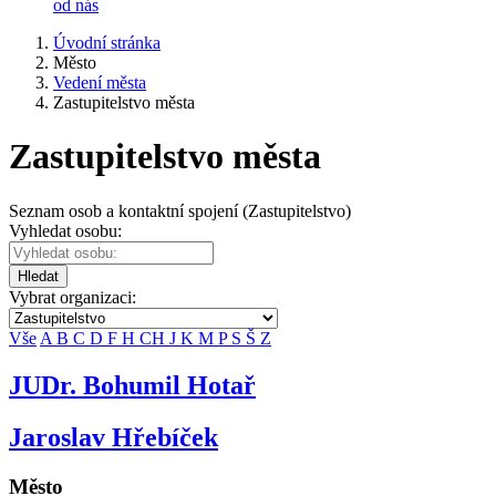
od nás
Úvodní stránka
Město
Vedení města
Zastupitelstvo města
Zastupitelstvo města
Seznam osob a kontaktní spojení (Zastupitelstvo)
Vyhledat osobu:
Hledat
Vybrat organizaci:
Vše
A
B
C
D
F
H
CH
J
K
M
P
S
Š
Z
JUDr. Bohumil Hotař
Jaroslav Hřebíček
Město