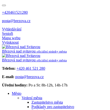
+420461521280
posta@brezova.cz
Vyhledávání
Senioři
Mapa webu
Vytisknout
Březová
nad svitavou
oficiální stránky města
Březová
nad svitavou
oficiální stránky města
Telefon:
+420 461 521 280
E-mail:
posta@brezova.cz
Úřední hodiny:
Po a St: 8h-12h, 14h-17h
Město
Vedení města
Zastupitelstvo města
Podklady pro zastupitelstvo