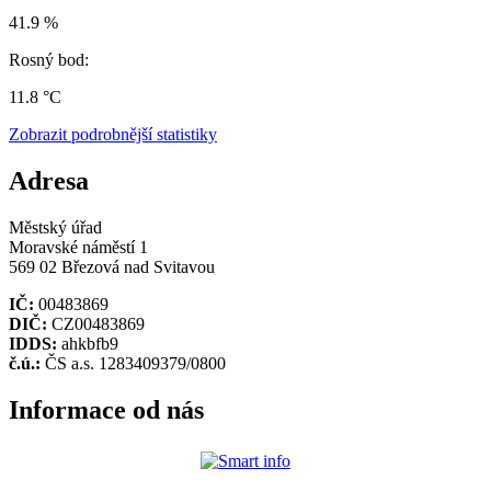
41.9 %
Rosný bod:
11.8 °C
Zobrazit podrobnější statistiky
Adresa
Městský úřad
Moravské náměstí 1
569 02 Březová nad Svitavou
IČ:
00483869
DIČ:
CZ00483869
IDDS:
ahkbfb9
č.ú.:
ČS a.s. 1283409379/0800
Informace od nás