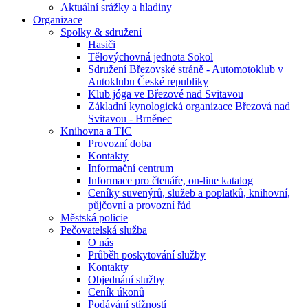
Aktuální srážky a hladiny
Organizace
Spolky & sdružení
Hasiči
Tělovýchovná jednota Sokol
Sdružení Březovské stráně - Automotoklub v
Autoklubu České republiky
Klub jóga ve Březové nad Svitavou
Základní kynologická organizace Březová nad
Svitavou - Brněnec
Knihovna a TIC
Provozní doba
Kontakty
Informační centrum
Informace pro čtenáře, on-line katalog
Ceníky suvenýrů, služeb a poplatků, knihovní,
půjčovní a provozní řád
Městská policie
Pečovatelská služba
O nás
Průběh poskytování služby
Kontakty
Objednání služby
Ceník úkonů
Podávání stížností