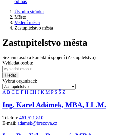
od nás
Úvodní stránka
Město
Vedení města
Zastupitelstvo města
Zastupitelstvo města
Seznam osob a kontaktní spojení (Zastupitelstvo)
Vyhledat osobu:
Hledat
Vybrat organizaci:
A
B
C
D
F
H
CH
J
K
M
P
S
Š
Z
Ing. Karel Adámek, MBA, LL.M.
Telefon:
461 521 810
E-mail:
adamek@brezova.cz