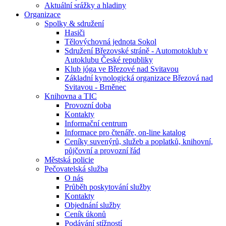
Aktuální srážky a hladiny
Organizace
Spolky & sdružení
Hasiči
Tělovýchovná jednota Sokol
Sdružení Březovské stráně - Automotoklub v
Autoklubu České republiky
Klub jóga ve Březové nad Svitavou
Základní kynologická organizace Březová nad
Svitavou - Brněnec
Knihovna a TIC
Provozní doba
Kontakty
Informační centrum
Informace pro čtenáře, on-line katalog
Ceníky suvenýrů, služeb a poplatků, knihovní,
půjčovní a provozní řád
Městská policie
Pečovatelská služba
O nás
Průběh poskytování služby
Kontakty
Objednání služby
Ceník úkonů
Podávání stížností