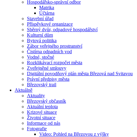
Hospodářsko-správní odbor
Matrika
Účtárna
Stavební úřad
Příspěvkové organizace
Sběrný dvůr, odpadové hospodářství
Kulturní dům
Bytová politika
Zábor veřejného prostranství
Čistírna odpadních vod
Vodné, stočné
Rozklikávací rozpočet města
Zveřejněné smlouvy
Digitální povodňový plán města Březová nad Svitavou
Právní předpisy města
Březovský trail
Aktuálně
Aktuality
Březovský občasník
Aktuální teplota
Krizové situace
Životní situace
Informace od nás
Fotografie
Video: Pohled na Březovou z výšky