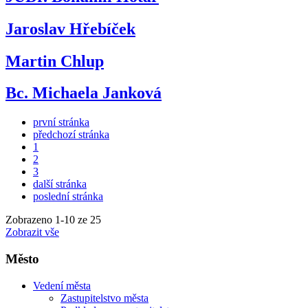
Jaroslav Hřebíček
Martin Chlup
Bc. Michaela Janková
první stránka
předchozí stránka
1
2
3
další stránka
poslední stránka
Zobrazeno
1
-
10
ze 25
Zobrazit vše
Město
Vedení města
Zastupitelstvo města