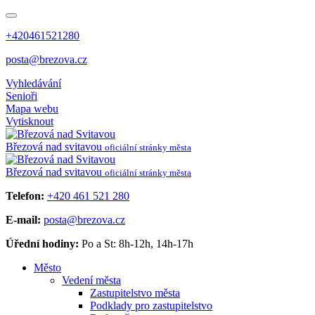
+420461521280
posta@brezova.cz
Vyhledávání
Senioři
Mapa webu
Vytisknout
Březová
nad svitavou
oficiální stránky města
Březová
nad svitavou
oficiální stránky města
Telefon:
+420 461 521 280
E-mail:
posta@brezova.cz
Úřední hodiny:
Po a St: 8h-12h, 14h-17h
Město
Vedení města
Zastupitelstvo města
Podklady pro zastupitelstvo