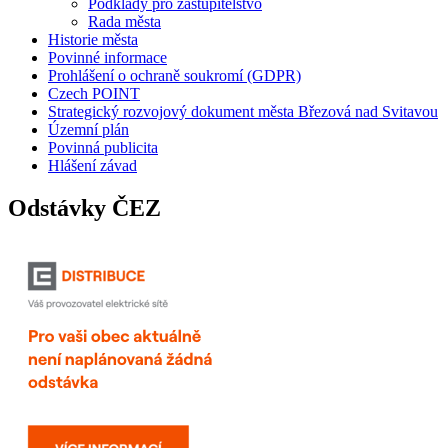
Podklady pro zastupitelstvo
Rada města
Historie města
Povinné informace
Prohlášení o ochraně soukromí (GDPR)
Czech POINT
Strategický rozvojový dokument města Březová nad Svitavou
Územní plán
Povinná publicita
Hlášení závad
Odstávky ČEZ