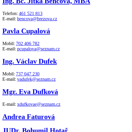
Ing. Bc. Jitka Bencová, MBA
Telefon:
461 521 813
E-mail:
bencova@brezova.cz
Pavla Cupalová
Mobil:
702 406 782
E-mail:
pcupalova@seznam.cz
Ing. Václav Dufek
Mobil:
737 047 230
E-mail:
vadufek@seznam.cz
Mgr. Eva Dufková
E-mail:
xdufkovae@seznam.cz
Andrea Faturová
JUDr. Bohumil Hotař