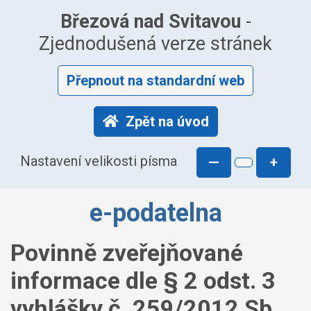
Březová nad Svitavou
-
Zjednodušená verze stránek
Přepnout na standardní web
Zpět na úvod
Nastavení velikosti písma
—
+
e-podatelna
Povinně zveřejňované
informace dle § 2 odst. 3
vyhlášky č. 259/2012 Sb.,