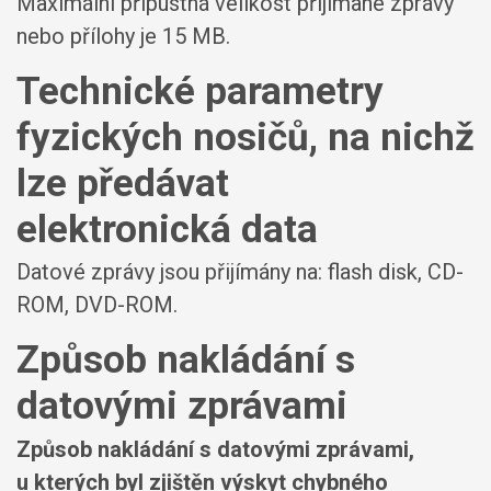
Maximální přípustná velikost přijímané zprávy
nebo přílohy je
15 MB
.
Technické parametry
fyzických nosičů, na nichž
lze předávat
elektronická data
Datové zprávy jsou přijímány na:
flash disk, CD-
ROM, DVD-ROM.
Způsob nakládání s
datovými zprávami
Způsob nakládání s datovými zprávami,
u kterých byl zjištěn výskyt chybného