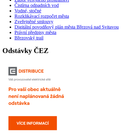
Čistírna odpadních vod
Vodné, stočné
Rozklikávací rozpočet města
Zveřejněné smlouvy
Digitální povodňový plán města Březová nad Svitavou
Právní předpisy města
Březovský trail
Odstávky ČEZ