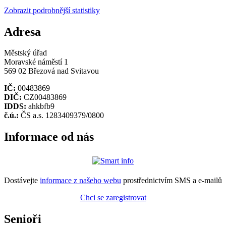
Zobrazit podrobnější statistiky
Adresa
Městský úřad
Moravské náměstí 1
569 02 Březová nad Svitavou
IČ:
00483869
DIČ:
CZ00483869
IDDS:
ahkbfb9
č.ú.:
ČS a.s. 1283409379/0800
Informace od nás
Dostávejte
informace z našeho webu
prostřednictvím SMS a e-mailů
Chci se zaregistrovat
Senioři