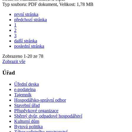
Typ souboru: PDF dokument, Velikost: 1,78 MB
první stránka
předchozí stránka
1
2
3
další stránka
poslední stránka
Zobrazeno
1
-
20
ze 78
Zobrazit vše
Úřad
Úřední deska
e-podatelna
Tajemník
Hospodářsko-správní odbor
Stavební úřad
Příspěvkové organizace
Sběrný dvůr, odpadové hospodářství
Kulturní dům
Bytová politika
Zábor veřejného prostranství