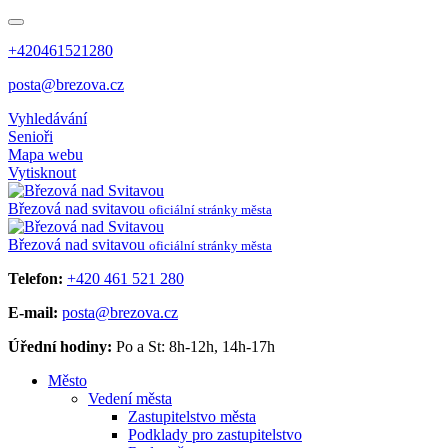
+420461521280
posta@brezova.cz
Vyhledávání
Senioři
Mapa webu
Vytisknout
Březová
nad svitavou
oficiální stránky města
Březová
nad svitavou
oficiální stránky města
Telefon:
+420 461 521 280
E-mail:
posta@brezova.cz
Úřední hodiny:
Po a St: 8h-12h, 14h-17h
Město
Vedení města
Zastupitelstvo města
Podklady pro zastupitelstvo