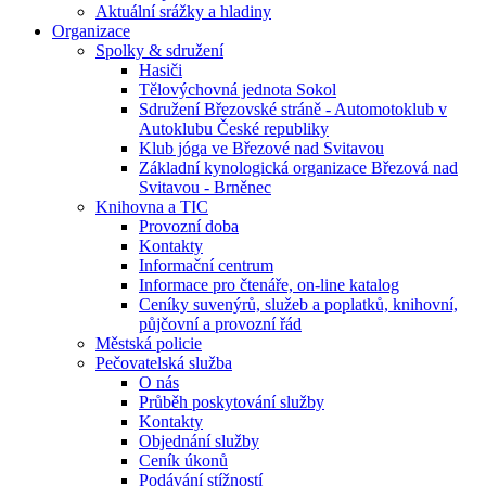
Aktuální srážky a hladiny
Organizace
Spolky & sdružení
Hasiči
Tělovýchovná jednota Sokol
Sdružení Březovské stráně - Automotoklub v
Autoklubu České republiky
Klub jóga ve Březové nad Svitavou
Základní kynologická organizace Březová nad
Svitavou - Brněnec
Knihovna a TIC
Provozní doba
Kontakty
Informační centrum
Informace pro čtenáře, on-line katalog
Ceníky suvenýrů, služeb a poplatků, knihovní,
půjčovní a provozní řád
Městská policie
Pečovatelská služba
O nás
Průběh poskytování služby
Kontakty
Objednání služby
Ceník úkonů
Podávání stížností