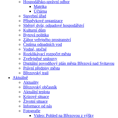
Hospodářsko-správní odbor
Matrika
Účtárna
Stavební úřad
Příspěvkové organizace
Sběrný dvůr, odpadové hospodářství
Kulturní dům
Bytová politika
Zábor veřejného prostranství
Čistírna odpadních vod
Vodné, stočné
Rozklikávací rozpočet města
Zveřejněné smlouvy
Digitální povodňový plán města Březová nad Svitavou
Právní předpisy města
Březovský trail
Aktuálně
Aktuality
Březovský občasník
Aktuální teplota
Krizové situace
Životní situace
Informace od nás
Fotografie
Video: Pohled na Březovou z výšky