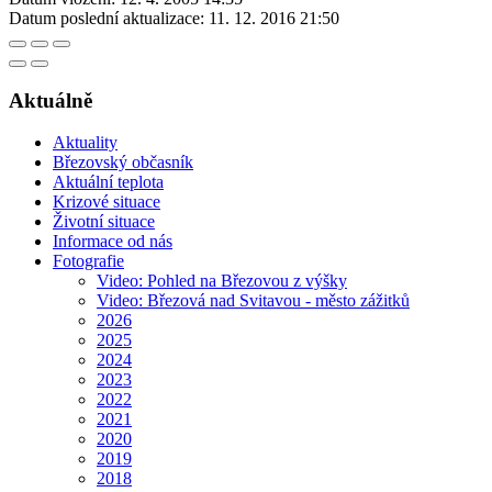
Datum poslední aktualizace:
11. 12. 2016 21:50
Aktuálně
Aktuality
Březovský občasník
Aktuální teplota
Krizové situace
Životní situace
Informace od nás
Fotografie
Video: Pohled na Březovou z výšky
Video: Březová nad Svitavou - město zážitků
2026
2025
2024
2023
2022
2021
2020
2019
2018