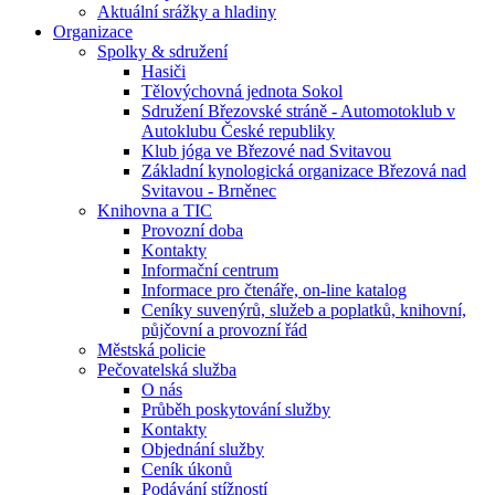
Aktuální srážky a hladiny
Organizace
Spolky & sdružení
Hasiči
Tělovýchovná jednota Sokol
Sdružení Březovské stráně - Automotoklub v
Autoklubu České republiky
Klub jóga ve Březové nad Svitavou
Základní kynologická organizace Březová nad
Svitavou - Brněnec
Knihovna a TIC
Provozní doba
Kontakty
Informační centrum
Informace pro čtenáře, on-line katalog
Ceníky suvenýrů, služeb a poplatků, knihovní,
půjčovní a provozní řád
Městská policie
Pečovatelská služba
O nás
Průběh poskytování služby
Kontakty
Objednání služby
Ceník úkonů
Podávání stížností