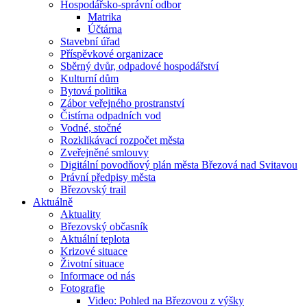
Hospodářsko-správní odbor
Matrika
Účtárna
Stavební úřad
Příspěvkové organizace
Sběrný dvůr, odpadové hospodářství
Kulturní dům
Bytová politika
Zábor veřejného prostranství
Čistírna odpadních vod
Vodné, stočné
Rozklikávací rozpočet města
Zveřejněné smlouvy
Digitální povodňový plán města Březová nad Svitavou
Právní předpisy města
Březovský trail
Aktuálně
Aktuality
Březovský občasník
Aktuální teplota
Krizové situace
Životní situace
Informace od nás
Fotografie
Video: Pohled na Březovou z výšky