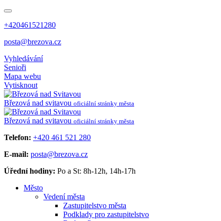
+420461521280
posta@brezova.cz
Vyhledávání
Senioři
Mapa webu
Vytisknout
Březová
nad svitavou
oficiální stránky města
Březová
nad svitavou
oficiální stránky města
Telefon:
+420 461 521 280
E-mail:
posta@brezova.cz
Úřední hodiny:
Po a St: 8h-12h, 14h-17h
Město
Vedení města
Zastupitelstvo města
Podklady pro zastupitelstvo