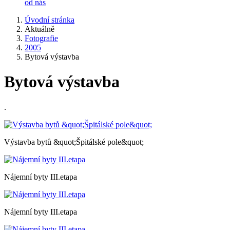
od nás
Úvodní stránka
Aktuálně
Fotografie
2005
Bytová výstavba
Bytová výstavba
.
Výstavba bytů &quot;Špitálské pole&quot;
Nájemní byty III.etapa
Nájemní byty III.etapa