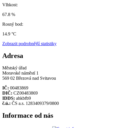
Vlhkost:
67.8 %
Rosný bod:
14.9 °C
Zobrazit podrobnější statistiky
Adresa
Městský úřad
Moravské náměstí 1
569 02 Březová nad Svitavou
IČ:
00483869
DIČ:
CZ00483869
IDDS:
ahkbfb9
č.ú.:
ČS a.s. 1283409379/0800
Informace od nás