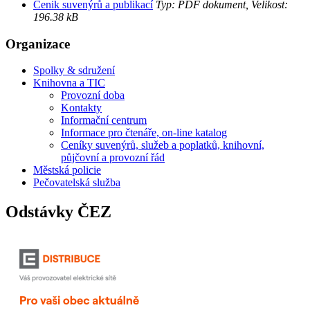
Cenik suvenýrů a publikací
Typ: PDF dokument, Velikost:
196.38 kB
Organizace
Spolky & sdružení
Knihovna a TIC
Provozní doba
Kontakty
Informační centrum
Informace pro čtenáře, on-line katalog
Ceníky suvenýrů, služeb a poplatků, knihovní,
půjčovní a provozní řád
Městská policie
Pečovatelská služba
Odstávky ČEZ