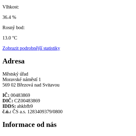
Vlhkost:
36.4 %
Rosný bod:
13.0 °C
Zobrazit podrobnější statistiky
Adresa
Městský úřad
Moravské náměstí 1
569 02 Březová nad Svitavou
IČ:
00483869
DIČ:
CZ00483869
IDDS:
ahkbfb9
č.ú.:
ČS a.s. 1283409379/0800
Informace od nás