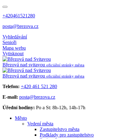
+420461521280
posta@brezova.cz
Vyhledávání
Senioři
Mapa webu
Vytisknout
Březová
nad svitavou
oficiální stránky města
Březová
nad svitavou
oficiální stránky města
Telefon:
+420 461 521 280
E-mail:
posta@brezova.cz
Úřední hodiny:
Po a St: 8h-12h, 14h-17h
Město
Vedení města
Zastupitelstvo města
Podklady pro zastupitelstvo