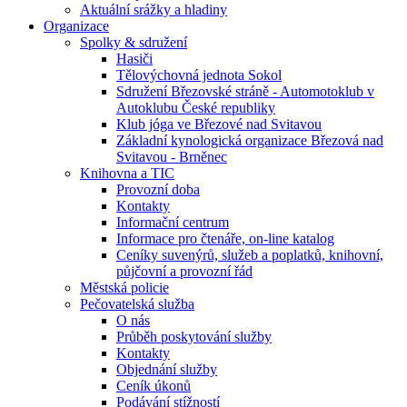
Aktuální srážky a hladiny
Organizace
Spolky & sdružení
Hasiči
Tělovýchovná jednota Sokol
Sdružení Březovské stráně - Automotoklub v
Autoklubu České republiky
Klub jóga ve Březové nad Svitavou
Základní kynologická organizace Březová nad
Svitavou - Brněnec
Knihovna a TIC
Provozní doba
Kontakty
Informační centrum
Informace pro čtenáře, on-line katalog
Ceníky suvenýrů, služeb a poplatků, knihovní,
půjčovní a provozní řád
Městská policie
Pečovatelská služba
O nás
Průběh poskytování služby
Kontakty
Objednání služby
Ceník úkonů
Podávání stížností