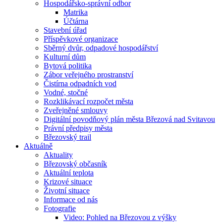
Hospodářsko-správní odbor
Matrika
Účtárna
Stavební úřad
Příspěvkové organizace
Sběrný dvůr, odpadové hospodářství
Kulturní dům
Bytová politika
Zábor veřejného prostranství
Čistírna odpadních vod
Vodné, stočné
Rozklikávací rozpočet města
Zveřejněné smlouvy
Digitální povodňový plán města Březová nad Svitavou
Právní předpisy města
Březovský trail
Aktuálně
Aktuality
Březovský občasník
Aktuální teplota
Krizové situace
Životní situace
Informace od nás
Fotografie
Video: Pohled na Březovou z výšky