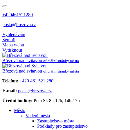
+420461521280
posta@brezova.cz
Vyhledávání
Senioři
Mapa webu
Vytisknout
Březová
nad svitavou
oficiální stránky města
Březová
nad svitavou
oficiální stránky města
Telefon:
+420 461 521 280
E-mail:
posta@brezova.cz
Úřední hodiny:
Po a St: 8h-12h, 14h-17h
Město
Vedení města
Zastupitelstvo města
Podklady pro zastupitelstvo