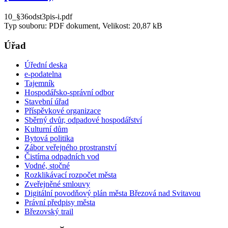
10_§36odst3pis-i.pdf
Typ souboru: PDF dokument, Velikost: 20,87 kB
Úřad
Úřední deska
e-podatelna
Tajemník
Hospodářsko-správní odbor
Stavební úřad
Příspěvkové organizace
Sběrný dvůr, odpadové hospodářství
Kulturní dům
Bytová politika
Zábor veřejného prostranství
Čistírna odpadních vod
Vodné, stočné
Rozklikávací rozpočet města
Zveřejněné smlouvy
Digitální povodňový plán města Březová nad Svitavou
Právní předpisy města
Březovský trail