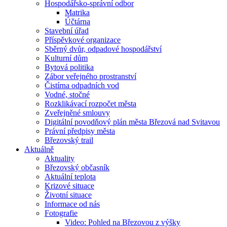
Hospodářsko-správní odbor
Matrika
Účtárna
Stavební úřad
Příspěvkové organizace
Sběrný dvůr, odpadové hospodářství
Kulturní dům
Bytová politika
Zábor veřejného prostranství
Čistírna odpadních vod
Vodné, stočné
Rozklikávací rozpočet města
Zveřejněné smlouvy
Digitální povodňový plán města Březová nad Svitavou
Právní předpisy města
Březovský trail
Aktuálně
Aktuality
Březovský občasník
Aktuální teplota
Krizové situace
Životní situace
Informace od nás
Fotografie
Video: Pohled na Březovou z výšky