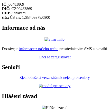
IČ:
00483869
DIČ:
CZ00483869
IDDS:
ahkbfb9
č.ú.:
ČS a.s. 1283409379/0800
Informace od nás
Dostávejte
informace z našeho webu
prostřednictvím SMS a e-mailů
Chci se zaregistrovat
Senioři
Zjednodušená verze stránek nejen pro seniory
Hlášení závad