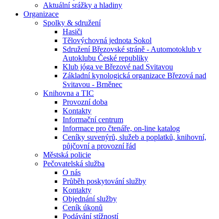
Aktuální srážky a hladiny
Organizace
Spolky & sdružení
Hasiči
Tělovýchovná jednota Sokol
Sdružení Březovské stráně - Automotoklub v
Autoklubu České republiky
Klub jóga ve Březové nad Svitavou
Základní kynologická organizace Březová nad
Svitavou - Brněnec
Knihovna a TIC
Provozní doba
Kontakty
Informační centrum
Informace pro čtenáře, on-line katalog
Ceníky suvenýrů, služeb a poplatků, knihovní,
půjčovní a provozní řád
Městská policie
Pečovatelská služba
O nás
Průběh poskytování služby
Kontakty
Objednání služby
Ceník úkonů
Podávání stížností