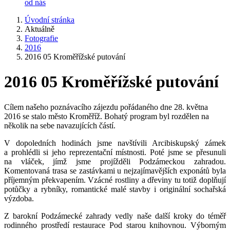
od nás
Úvodní stránka
Aktuálně
Fotografie
2016
2016 05 Kroměřížské putování
2016 05 Kroměřížské putování
Cílem našeho poznávacího zájezdu pořádaného dne 28. května
2016 se stalo město Kroměříž. Bohatý program byl rozdělen na
několik na sebe navazujících částí.
V dopoledních hodinách jsme navštívili Arcibiskupský zámek
a prohlédli si jeho reprezentační místnosti. Poté jsme se přesunuli
na vláček, jímž jsme projížděli Podzámeckou zahradou.
Komentovaná trasa se zastávkami u nejzajímavějších exponátů byla
příjemným překvapením. Vzácné rostliny a dřeviny tu totiž doplňují
potůčky a rybníky, romantické malé stavby i originální sochařská
výzdoba.
Z barokní Podzámecké zahrady vedly naše další kroky do téměř
rodinného prostředí restaurace Pod starou knihovnou. Výborným