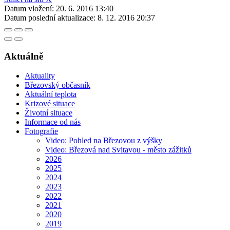
Datum vložení:
20. 6. 2016 13:40
Datum poslední aktualizace:
8. 12. 2016 20:37
Aktuálně
Aktuality
Březovský občasník
Aktuální teplota
Krizové situace
Životní situace
Informace od nás
Fotografie
Video: Pohled na Březovou z výšky
Video: Březová nad Svitavou - město zážitků
2026
2025
2024
2023
2022
2021
2020
2019