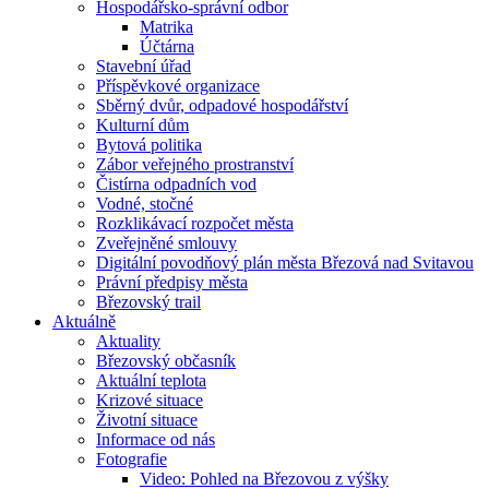
Hospodářsko-správní odbor
Matrika
Účtárna
Stavební úřad
Příspěvkové organizace
Sběrný dvůr, odpadové hospodářství
Kulturní dům
Bytová politika
Zábor veřejného prostranství
Čistírna odpadních vod
Vodné, stočné
Rozklikávací rozpočet města
Zveřejněné smlouvy
Digitální povodňový plán města Březová nad Svitavou
Právní předpisy města
Březovský trail
Aktuálně
Aktuality
Březovský občasník
Aktuální teplota
Krizové situace
Životní situace
Informace od nás
Fotografie
Video: Pohled na Březovou z výšky