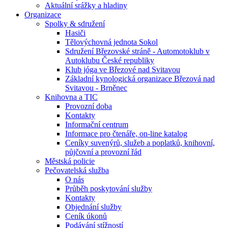
Aktuální srážky a hladiny
Organizace
Spolky & sdružení
Hasiči
Tělovýchovná jednota Sokol
Sdružení Březovské stráně - Automotoklub v
Autoklubu České republiky
Klub jóga ve Březové nad Svitavou
Základní kynologická organizace Březová nad
Svitavou - Brněnec
Knihovna a TIC
Provozní doba
Kontakty
Informační centrum
Informace pro čtenáře, on-line katalog
Ceníky suvenýrů, služeb a poplatků, knihovní,
půjčovní a provozní řád
Městská policie
Pečovatelská služba
O nás
Průběh poskytování služby
Kontakty
Objednání služby
Ceník úkonů
Podávání stížností