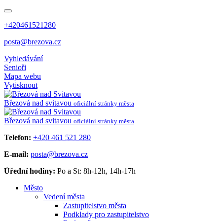
+420461521280
posta@brezova.cz
Vyhledávání
Senioři
Mapa webu
Vytisknout
Březová
nad svitavou
oficiální stránky města
Březová
nad svitavou
oficiální stránky města
Telefon:
+420 461 521 280
E-mail:
posta@brezova.cz
Úřední hodiny:
Po a St: 8h-12h, 14h-17h
Město
Vedení města
Zastupitelstvo města
Podklady pro zastupitelstvo