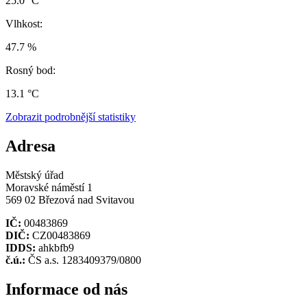
25.0 °C
Vlhkost:
47.7 %
Rosný bod:
13.1 °C
Zobrazit podrobnější statistiky
Adresa
Městský úřad
Moravské náměstí 1
569 02 Březová nad Svitavou
IČ:
00483869
DIČ:
CZ00483869
IDDS:
ahkbfb9
č.ú.:
ČS a.s. 1283409379/0800
Informace od nás