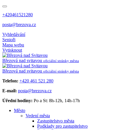
+420461521280
posta@brezova.cz
Vyhledávání
Senioři
Mapa webu
Vytisknout
Březová
nad svitavou
oficiální stránky města
Březová
nad svitavou
oficiální stránky města
Telefon:
+420 461 521 280
E-mail:
posta@brezova.cz
Úřední hodiny:
Po a St: 8h-12h, 14h-17h
Město
Vedení města
Zastupitelstvo města
Podklady pro zastupitelstvo