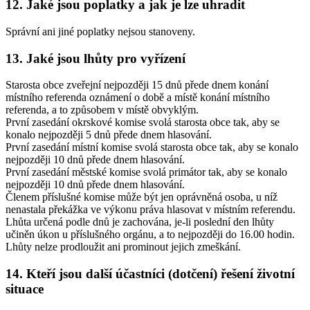
12. Jaké jsou poplatky a jak je lze uhradit
Správní ani jiné poplatky nejsou stanoveny.
13. Jaké jsou lhůty pro vyřízení
Starosta obce zveřejní nejpozději 15 dnů přede dnem konání
místního referenda oznámení o době a místě konání místního
referenda, a to způsobem v místě obvyklým.
První zasedání okrskové komise svolá starosta obce tak, aby se
konalo nejpozději 5 dnů přede dnem hlasování.
První zasedání místní komise svolá starosta obce tak, aby se konalo
nejpozději 10 dnů přede dnem hlasování.
První zasedání městské komise svolá primátor tak, aby se konalo
nejpozději 10 dnů přede dnem hlasování.
Členem příslušné komise může být jen oprávněná osoba, u níž
nenastala překážka ve výkonu práva hlasovat v místním referendu.
Lhůta určená podle dnů je zachována, je-li poslední den lhůty
učiněn úkon u příslušného orgánu, a to nejpozději do 16.00 hodin.
Lhůty nelze prodloužit ani prominout jejich zmeškání.
14. Kteří jsou další účastníci (dotčení) řešení životní
situace