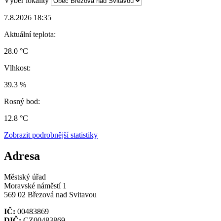
Výběr lokality
7.8.2026 18:35
Aktuální teplota:
28.0 °C
Vlhkost:
39.3 %
Rosný bod:
12.8 °C
Zobrazit podrobnější statistiky
Adresa
Městský úřad
Moravské náměstí 1
569 02 Březová nad Svitavou
IČ:
00483869
DIČ:
CZ00483869