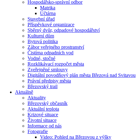
Hospodářsko-správní odbor
Matrika
Účtárna
Stavební úřad
Příspěvkové organizace
Sběrný dvůr, odpadové hospodářství
Kulturní dům
Bytová politika
Zábor veřejného prostranství
Čistírna odpadních vod
Vodné, stočné
Rozklikávací rozpočet města
Zveřejněné smlouvy
Digitální povodňový plán města Březová nad Svitavou
Právní předpisy města
Březovský trail
Aktuálně
Aktuality
Březovský občasník
Aktuální teplota
Krizové situace
Životní situace
Informace od nás
Fotografie
Video: Pohled na Březovou z výšky