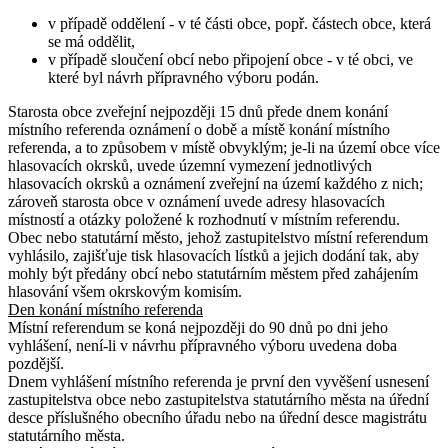
v případě oddělení - v té části obce, popř. částech obce, která
se má oddělit,
v případě sloučení obcí nebo připojení obce - v té obci, ve
které byl návrh přípravného výboru podán.
Starosta obce zveřejní nejpozději 15 dnů přede dnem konání
místního referenda oznámení o době a místě konání místního
referenda, a to způsobem v místě obvyklým; je-li na území obce více
hlasovacích okrsků, uvede územní vymezení jednotlivých
hlasovacích okrsků a oznámení zveřejní na území každého z nich;
zároveň starosta obce v oznámení uvede adresy hlasovacích
místností a otázky položené k rozhodnutí v místním referendu.
Obec nebo statutární město, jehož zastupitelstvo místní referendum
vyhlásilo, zajišťuje tisk hlasovacích lístků a jejich dodání tak, aby
mohly být předány obcí nebo statutárním městem před zahájením
hlasování všem okrskovým komisím.
Den konání místního referenda
Místní referendum se koná nejpozději do 90 dnů po dni jeho
vyhlášení, není-li v návrhu přípravného výboru uvedena doba
pozdější.
Dnem vyhlášení místního referenda je první den vyvěšení usnesení
zastupitelstva obce nebo zastupitelstva statutárního města na úřední
desce příslušného obecního úřadu nebo na úřední desce magistrátu
statutárního města.