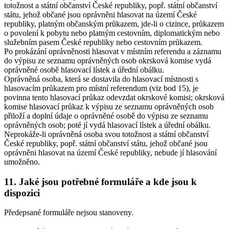
totožnost a státní občanství České republiky, popř. státní občanství
státu, jehož občané jsou oprávněni hlasovat na území České
republiky, platným občanským průkazem, jde-li o cizince, průkazem
o povolení k pobytu nebo platným cestovním, diplomatickým nebo
služebním pasem České republiky nebo cestovním průkazem.
Po prokázání oprávněnosti hlasovat v místním referendu a záznamu
do výpisu ze seznamu oprávněných osob okrsková komise vydá
oprávněné osobě hlasovací lístek a úřední obálku.
Oprávněná osoba, která se dostavila do hlasovací místnosti s
hlasovacím průkazem pro místní referendum (viz bod 15), je
povinna tento hlasovací průkaz odevzdat okrskové komisi; okrsková
komise hlasovací průkaz k výpisu ze seznamu oprávněných osob
přiloží a doplní údaje o oprávněné osobě do výpisu ze seznamu
oprávněných osob; poté jí vydá hlasovací lístek a úřední obálku.
Neprokáže-li oprávněná osoba svou totožnost a státní občanství
České republiky, popř. státní občanství státu, jehož občané jsou
oprávněni hlasovat na území České republiky, nebude jí hlasování
umožněno.
11. Jaké jsou potřebné formuláře a kde jsou k
dispozici
Předepsané formuláře nejsou stanoveny.