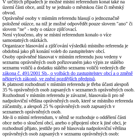
V určitých případech je možné místní referendum konat také na
území části obce, aniž by se jednalo o městskou část či městský
obvod.
Oprávněné osoby v místním referendu hlasují o jednoznačně
položené otázce, na niž je možné odpovědět pouze slovem "ano" či
slovem "ne" - tedy o otázce zjišťovací.
Není vyloučeno, aby se místní referendum konalo o více
samostatných otázkách.
Organizace hlasování a zjišťování výsledků místního referenda je
obdobná jako při konání voleb do zastupitelstev obcí.
Osoby oprávněné hlasovat v místním referendu jsou vedeny v
seznamu oprávněných osob pořizovaném jako výpis ze stálého
seznamu voličů a dodatku stálého seznamu voličů vedených dle
zákona č. 491/2001 Sb., o volbách do zastupitelstev obcí a o změně
některých zákonů, ve znění pozdějších předpisů
.
K platnosti rozhodnutí v místním referendu je třeba účasti alespoň
35 % oprávněných osob zapsaných v seznamech oprávněných osob.
Rozhodnutí v místním referendu je závazné, hlasovala-li pro ně
nadpoloviční většina oprávněných osob, které se místního referenda
zúčastnily, a alespoň 25 % oprávněných osob zapsaných v
seznamech oprávněných osob.
Jde-li o místní referendum, v němž se rozhoduje o oddělení části
obce nebo o sloučení obcí, anebo o připojení obce k jiné obci, je
rozhodnutí přijato, jestliže pro ně hlasovala nadpoloviční většina
oprávněných osob zapsaných v seznamu oprávněných osob: