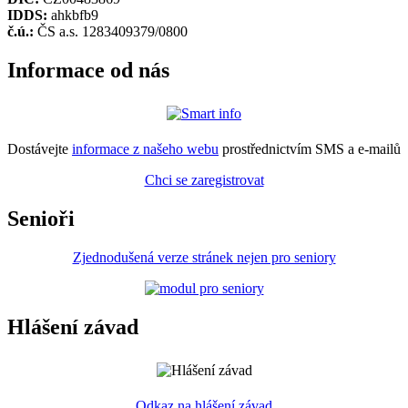
IDDS:
ahkbfb9
č.ú.:
ČS a.s. 1283409379/0800
Informace od nás
Dostávejte
informace z našeho webu
prostřednictvím SMS a e-mailů
Chci se zaregistrovat
Senioři
Zjednodušená verze stránek nejen pro seniory
Hlášení závad
Odkaz na hlášení závad