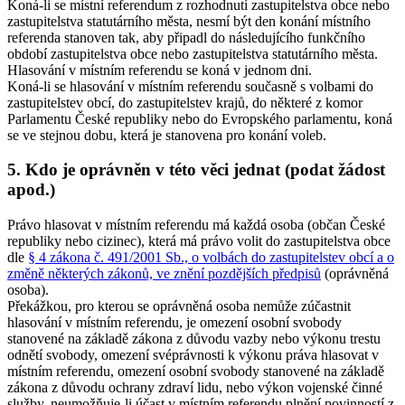
Koná-li se místní referendum z rozhodnutí zastupitelstva obce nebo
zastupitelstva statutárního města, nesmí být den konání místního
referenda stanoven tak, aby připadl do následujícího funkčního
období zastupitelstva obce nebo zastupitelstva statutárního města
.
Hlasování v místním referendu se koná v jednom dni.
Koná-li se hlasování v místním referendu současně s volbami do
zastupitelstev obcí, do zastupitelstev krajů, do některé z komor
Parlamentu České republiky nebo do Evropského parlamentu, koná
se ve stejnou dobu, která je stanovena pro konání voleb.
5. Kdo je oprávněn v této věci jednat (podat žádost
apod.)
Právo hlasovat v místním referendu má každá osoba (občan České
republiky nebo cizinec), která má právo volit do zastupitelstva obce
dle
§ 4 zákona č. 491/2001 Sb., o volbách do zastupitelstev obcí a o
změně některých zákonů, ve znění pozdějších předpisů
(oprávněná
osoba).
Překážkou, pro kterou se oprávněná osoba nemůže zúčastnit
hlasování v místním referendu, je omezení osobní svobody
stanovené na základě zákona z důvodu vazby nebo výkonu trestu
odnětí svobody, omezení svéprávnosti k výkonu práva hlasovat v
místním referendu, omezení osobní svobody stanovené na základě
zákona z důvodu ochrany zdraví lidu, nebo výkon vojenské činné
služby, neumožňuje-li účast v místním referendu plnění povinností z