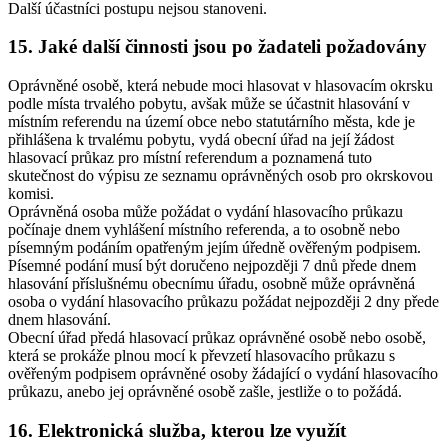
Další účastníci postupu nejsou stanoveni.
15. Jaké další činnosti jsou po žadateli požadovány
Oprávněné osobě, která nebude moci hlasovat v hlasovacím okrsku
podle místa trvalého pobytu, avšak může se účastnit hlasování v
místním referendu na území obce nebo statutárního města, kde je
přihlášena k trvalému pobytu, vydá obecní úřad na její žádost
hlasovací průkaz pro místní referendum a poznamená tuto
skutečnost do výpisu ze seznamu oprávněných osob pro okrskovou
komisi.
Oprávněná osoba může požádat o vydání hlasovacího průkazu
počínaje dnem vyhlášení místního referenda, a to osobně nebo
písemným podáním opatřeným jejím úředně ověřeným podpisem.
Písemné podání musí být doručeno nejpozději 7 dnů přede dnem
hlasování příslušnému obecnímu úřadu, osobně může oprávněná
osoba o vydání hlasovacího průkazu požádat nejpozději 2 dny přede
dnem hlasování.
Obecní úřad předá hlasovací průkaz oprávněné osobě nebo osobě,
která se prokáže plnou mocí k převzetí hlasovacího průkazu s
ověřeným podpisem oprávněné osoby žádající o vydání hlasovacího
průkazu, anebo jej oprávněné osobě zašle, jestliže o to požádá.
16. Elektronická služba, kterou lze využít