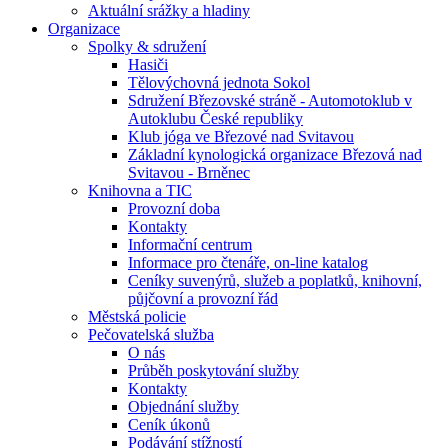
Aktuální srážky a hladiny
Organizace
Spolky & sdružení
Hasiči
Tělovýchovná jednota Sokol
Sdružení Březovské stráně - Automotoklub v
Autoklubu České republiky
Klub jóga ve Březové nad Svitavou
Základní kynologická organizace Březová nad
Svitavou - Brněnec
Knihovna a TIC
Provozní doba
Kontakty
Informační centrum
Informace pro čtenáře, on-line katalog
Ceníky suvenýrů, služeb a poplatků, knihovní,
půjčovní a provozní řád
Městská policie
Pečovatelská služba
O nás
Průběh poskytování služby
Kontakty
Objednání služby
Ceník úkonů
Podávání stížností