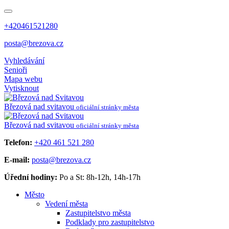
+420461521280
posta@brezova.cz
Vyhledávání
Senioři
Mapa webu
Vytisknout
Březová
nad svitavou
oficiální stránky města
Březová
nad svitavou
oficiální stránky města
Telefon:
+420 461 521 280
E-mail:
posta@brezova.cz
Úřední hodiny:
Po a St: 8h-12h, 14h-17h
Město
Vedení města
Zastupitelstvo města
Podklady pro zastupitelstvo