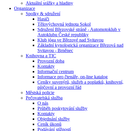
Aktuální srážky a hladiny
Organizace
Spolky & sdružení
Hasiči
Tělovýchovná jednota Sokol
Sdružení Březovské stráně - Automotoklub v
Autoklubu České republiky
Klub jóga ve Březové nad Svitavou
Základní kynologická organizace Březová nad
Svitavou - Brněnec
Knihovna a TIC
Provozní doba
Kontakty
Informační centrum
Informace pro čtenáře, on-line katalog
Ceníky suvenýrů, služeb a poplatků, knihovní,
půjčovní a provozní řád
Městská policie
Pečovatelská služba
O nás
Průběh poskytování služby
Kontakty
Objednání služby
Ceník úkonů
Podávání stížností