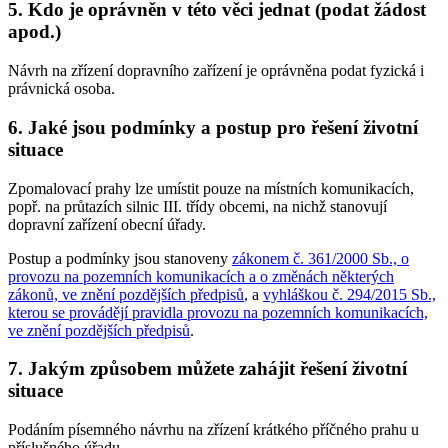
5. Kdo je oprávněn v této věci jednat (podat žádost
apod.)
Návrh na zřízení dopravního zařízení je oprávněna podat fyzická i
právnická osoba.
6. Jaké jsou podmínky a postup pro řešení životní
situace
Zpomalovací prahy lze umístit pouze na místních komunikacích,
popř. na průtazích silnic III. třídy obcemi, na nichž stanovují
dopravní zařízení obecní úřady.
Postup a podmínky jsou stanoveny
zákonem č. 361/2000 Sb., o
provozu na pozemních komunikacích a o změnách některých
zákonů, ve znění pozdějších předpisů
, a
vyhláškou č. 294/2015 Sb.,
kterou se provádějí pravidla provozu na pozemních komunikacích,
ve znění pozdějších předpisů
.
7. Jakým způsobem můžete zahájit řešení životní
situace
Podáním písemného návrhu na zřízení krátkého příčného prahu u
příslušného úřadu.