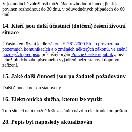
V jednoduché záležitosti může úřad rozhodnout ihned; jinak je
povinen rozhodnout do 30 dnů, v odůvodněných případech do 60
dnů.
14. Kteří jsou další účastníci (dotčení) řešení životní
situace
Účastníkem řízení je dle
zákona č. 361/2000 Sb., o provozu na
pozemních komunikacích a o změnách některých zákonů, ve znění
pozdějších předpisů
, příslušný orgán
Policie České republiky
, bez
jehož předchozího písemného vyjádření nelze stanovit dopravní
zařízení.
15. Jaké další činnosti jsou po žadateli požadovány
Další činnosti nejsou stanoveny.
16. Elektronická služba, kterou lze využít
Tuto situaci není možné řešit zasláním návrhu elektronickou poštou.
28. Popis byl naposledy aktualizován