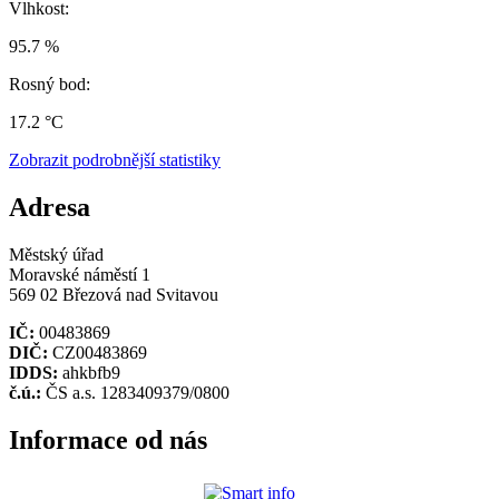
Vlhkost:
95.7 %
Rosný bod:
17.2 °C
Zobrazit podrobnější statistiky
Adresa
Městský úřad
Moravské náměstí 1
569 02 Březová nad Svitavou
IČ:
00483869
DIČ:
CZ00483869
IDDS:
ahkbfb9
č.ú.:
ČS a.s. 1283409379/0800
Informace od nás