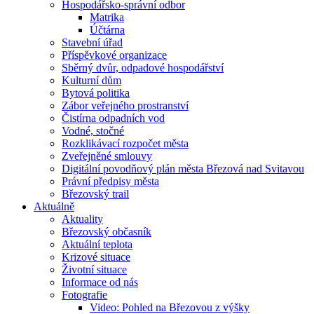
Hospodářsko-správní odbor
Matrika
Účtárna
Stavební úřad
Příspěvkové organizace
Sběrný dvůr, odpadové hospodářství
Kulturní dům
Bytová politika
Zábor veřejného prostranství
Čistírna odpadních vod
Vodné, stočné
Rozklikávací rozpočet města
Zveřejněné smlouvy
Digitální povodňový plán města Březová nad Svitavou
Právní předpisy města
Březovský trail
Aktuálně
Aktuality
Březovský občasník
Aktuální teplota
Krizové situace
Životní situace
Informace od nás
Fotografie
Video: Pohled na Březovou z výšky