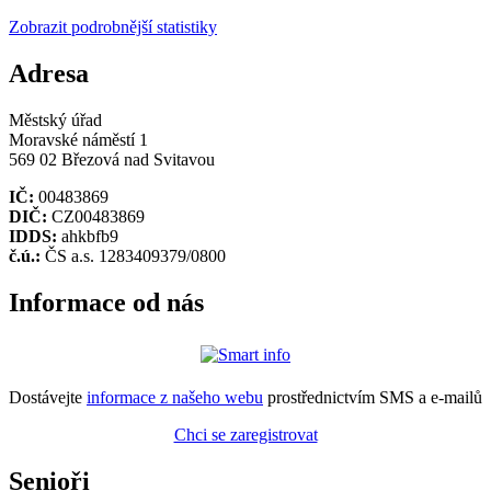
Zobrazit podrobnější statistiky
Adresa
Městský úřad
Moravské náměstí 1
569 02 Březová nad Svitavou
IČ:
00483869
DIČ:
CZ00483869
IDDS:
ahkbfb9
č.ú.:
ČS a.s. 1283409379/0800
Informace od nás
Dostávejte
informace z našeho webu
prostřednictvím SMS a e-mailů
Chci se zaregistrovat
Senioři