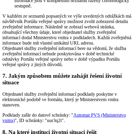
informace jsou v kompletním seznamu řazeny chronologicky
sestupně.
V každém ze seznamů popsaných ve výše uvedených odrážkách má
návštěvník Portálu veřejné správy možnost zvolit zobrazení detailu
zveřejněné informace. Následně se zobrazí webová stránka,
obsahující všechny údaje, které objednatel služby zveřejnění
informací dodal Ministerstvu vnitra v podkladech. Každá zveřejněná
informace bude mít vlastní unikátní URL adresu.
Objednatel služby zveřejnění informací bere na vědomí, že služba
zveřejnění informací nebude poskytována v době technické
odstávky Portálu veřejné správy nebo v době výpadku Portálu
veřejné správy z jiných důvodů.
7. Jakým způsobem můžete zahájit řešení životní
situace
Objednatel služby zveřejnění informací podklady poskytne v
elektronické podobě ve formátu, který je Ministerstvem vnitra
stanoven.
Podklady zašle do datové schránky: "
Automat PVS (Ministerstvo
vnitra)
", ID schránky: "uur3q2i".
8. Na které instituci životní situaci řešit