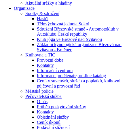
Aktuální srážky a hladiny
Organizace
Spolky & sdružení
Hasiči
Tělovýchovná jednota Sokol
Sdružení Březovské stráně - Automotoklub v
Autoklubu České republiky
Klub jóga ve Březové nad Svitavou
Základní kynologická organizace Březová nad
Svitavou - Brněnec
Knihovna a TIC
Provozní doba
Kontakty
Informační centrum
Informace pro čtenáře, on-line katalog
Ceníky suvenýrů, služeb a poplatků, knihovní,
půjčovní a provozní řád
Městská policie
Pečovatelská služba
O nás
Průběh poskytování služby
Kontakty
Objednání služby
Ceník úkonů
Podávání stížností