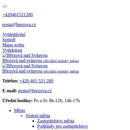
+420461521280
posta@brezova.cz
Vyhledávání
Senioři
Mapa webu
Vytisknout
Březová
nad svitavou
oficiální stránky města
Březová
nad svitavou
oficiální stránky města
Telefon:
+420 461 521 280
E-mail:
posta@brezova.cz
Úřední hodiny:
Po a St: 8h-12h, 14h-17h
Město
Vedení města
Zastupitelstvo města
Podklady pro zastupitelstvo