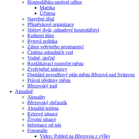
Hospodářsko-správní odbor
Matrika
Účtárna
Stavební úřad
Příspěvkové organizace
Sběrný dvůr, odpadové hospodářství
Kulturní dům
Bytová politika
Zábor veřejného prostranství
Čistírna odpadních vod
Vodné, stočné
Rozklikávací rozpočet města
Zveřejněné smlouvy
Digitální povodňový plán města Březová nad Svitavou
Právní předpisy města
Březovský trail
Aktuálně
Aktuality
Březovský občasník
Aktuální teplota
Krizové situace
Životní situace
Informace od nás
Fotografie
Video: Pohled na Březovou z výšky