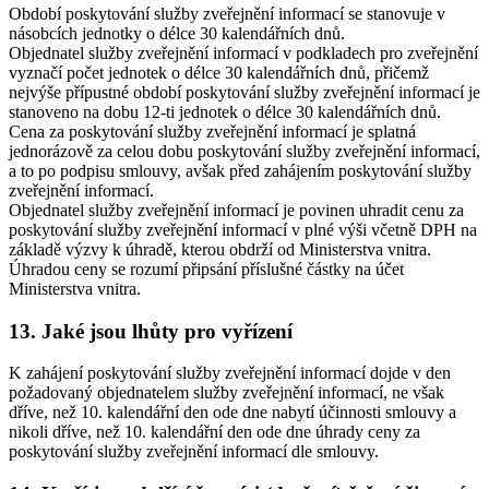
Období poskytování služby zveřejnění informací se stanovuje v
násobcích jednotky o délce 30 kalendářních dnů.
Objednatel služby zveřejnění informací v podkladech pro zveřejnění
vyznačí počet jednotek o délce 30 kalendářních dnů, přičemž
nejvýše přípustné období poskytování služby zveřejnění informací je
stanoveno na dobu 12-ti jednotek o délce 30 kalendářních dnů.
Cena za poskytování služby zveřejnění informací je splatná
jednorázově za celou dobu poskytování služby zveřejnění informací,
a to po podpisu smlouvy, avšak před zahájením poskytování služby
zveřejnění informací.
Objednatel služby zveřejnění informací je povinen uhradit cenu za
poskytování služby zveřejnění informací v plné výši včetně DPH na
základě výzvy k úhradě, kterou obdrží od Ministerstva vnitra.
Úhradou ceny se rozumí připsání příslušné částky na účet
Ministerstva vnitra.
13. Jaké jsou lhůty pro vyřízení
K zahájení poskytování služby zveřejnění informací dojde v den
požadovaný objednatelem služby zveřejnění informací, ne však
dříve, než 10. kalendářní den ode dne nabytí účinnosti smlouvy a
nikoli dříve, než 10. kalendářní den ode dne úhrady ceny za
poskytování služby zveřejnění informací dle smlouvy.