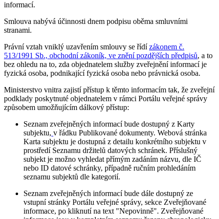
informací.
Smlouva nabývá účinnosti dnem podpisu oběma smluvními
stranami.
Právní vztah vniklý uzavřením smlouvy se řídí
zákonem č.
513/1991 Sb., obchodní zákoník, ve znění pozdějších předpisů
, a to
bez ohledu na to, zda objednatelem služby zveřejnění informací je
fyzická osoba, podnikající fyzická osoba nebo právnická osoba.
Ministerstvo vnitra zajistí přístup k těmto informacím tak, že zveřejní
podklady poskytnuté objednatelem v rámci Portálu veřejné správy
způsobem umožňujícím dálkový přístup:
Seznam zveřejněných informací bude dostupný z Karty
subjektu,
v řádku Publikované dokumenty. Webová stránka
Karta subjektu je dostupná z detailu konkrétního subjektu v
prostředí Seznamu držitelů datových schránek. Příslušný
subjekt je možno vyhledat přímým zadáním názvu, dle IČ
nebo ID datové schránky, případně ručním prohledáním
seznamu subjektů dle kategorií.
Seznam zveřejněných informací bude dále dostupný ze
vstupní stránky Portálu veřejné správy, sekce Zveřejňované
informace, po kliknutí na text "Nepovinně". Zveřejňované