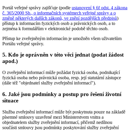
Portál veřejné správy zajišťuje (podle
ustanovení § 6f odst. 4 zákona
č. 365/2000 Sb., o informačních systémech veřejné správy a o
změně některých dalších zákonů, ve znění pozdějších předpisů
)
přístup k informacím fyzických osob a právnických osob, a to
zejména k formulářům v elektronické podobě těchto osob.
Přístup ke zveřejněným informacím je umožněn všem uživatelům
Portálu veřejné správy.
5. Kdo je oprávněn v této věci jednat (podat žádost
apod.)
O zveřejnění informací může požádat fyzická osoba, podnikající
fyzická osoba nebo právnická osoba, resp. její statutární zástupce
(dále též "objednatel služby zveřejnění informací").
6. Jaké jsou podmínky a postup pro řešení životní
situace
Služba zveřejnění informací může být poskytnuta pouze na základě
písemné smlouvy uzavřené mezi Ministerstvem vnitra a
objednatelem služby zveřejnění informací, přičemž nedílnou
součásti smlouvy jsou podmínky poskytování služby zveřejnění