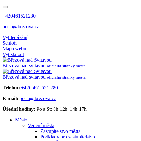
+420461521280
posta@brezova.cz
Vyhledávání
Senioři
Mapa webu
Vytisknout
Březová
nad svitavou
oficiální stránky města
Březová
nad svitavou
oficiální stránky města
Telefon:
+420 461 521 280
E-mail:
posta@brezova.cz
Úřední hodiny:
Po a St: 8h-12h, 14h-17h
Město
Vedení města
Zastupitelstvo města
Podklady pro zastupitelstvo