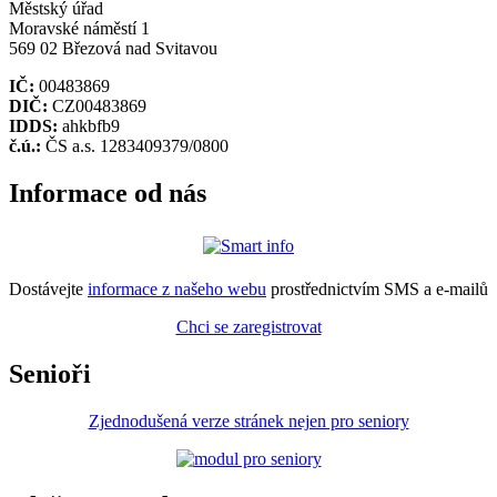
Městský úřad
Moravské náměstí 1
569 02 Březová nad Svitavou
IČ:
00483869
DIČ:
CZ00483869
IDDS:
ahkbfb9
č.ú.:
ČS a.s. 1283409379/0800
Informace od nás
Dostávejte
informace z našeho webu
prostřednictvím SMS a e-mailů
Chci se zaregistrovat
Senioři
Zjednodušená verze stránek nejen pro seniory