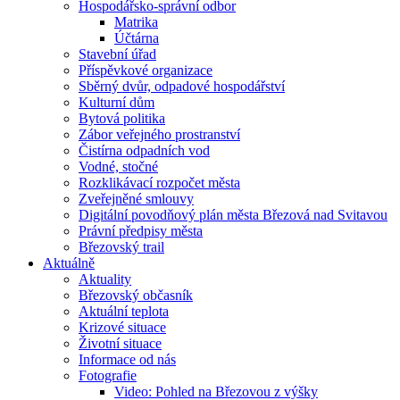
Hospodářsko-správní odbor
Matrika
Účtárna
Stavební úřad
Příspěvkové organizace
Sběrný dvůr, odpadové hospodářství
Kulturní dům
Bytová politika
Zábor veřejného prostranství
Čistírna odpadních vod
Vodné, stočné
Rozklikávací rozpočet města
Zveřejněné smlouvy
Digitální povodňový plán města Březová nad Svitavou
Právní předpisy města
Březovský trail
Aktuálně
Aktuality
Březovský občasník
Aktuální teplota
Krizové situace
Životní situace
Informace od nás
Fotografie
Video: Pohled na Březovou z výšky