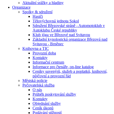
Aktuální srážky a hladiny
Organizace
Spolky & sdružení
Hasiči
Tělovýchovná jednota Sokol
Sdružení Březovské stráně - Automotoklub v
Autoklubu České republiky
Klub jóga ve Březové nad Svitavou
Základní kynologická organizace Březová nad
Svitavou - Brněnec
Knihovna a TIC
Provozní doba
Kontakty
Informační centrum
Informace pro čtenáře, on-line katalog
Ceníky suvenýrů, služeb a poplatků, knihovní,
půjčovní a provozní řád
Městská policie
Pečovatelská služba
O nás
Průběh poskytování služby
Kontakty
Objednání služby
Ceník úkonů
Podávání stížností