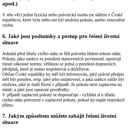
apod.)
V této věci jedná fyzická nebo právnická osoba (se sídlem v České
republice), které byla nebo má být uložena pokuta, anebo zmocněná
osoba.
6. Jaké jsou podmínky a postup pro řešení životní
situace
Jednání před úřady cizího státu se řídí právním řádem tohoto státu.
Pokuty, jako sankce za porušení stanovených povinností, upravují
různé zákonné normy, většinou se jedná o porušení dopravních
předpisů, které je nutno respektovat a dodržovat.
Občan České republiky by měl být informován, jaký právní předpis
měl být porušen, resp. jaké jeho ustanovení, a jaká sankce může být
uložena, jaké je další řízení v případě, že pokuta není zaplacena na
místě, a jaké jsou opravné prostředky.
V případě zaplacení pokuty se doporučuje - vyžádat si u úřadu
cizího státu potvrzení o zaplacení pokuty, pokud jej orgán neposkytl
přímo.
7. Jakým způsobem můžete zahájit řešení životní
situace