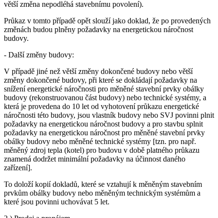
větší změna nepodléhá stavebnímu povolení).
Průkaz v tomto případě opět slouží jako doklad, že po provedených
změnách budou plněny požadavky na energetickou náročnost
budovy.
- Další změny budovy:
V případě jiné než větší změny dokončené budovy nebo větší
změny dokončené budovy, při které se dokládají požadavky na
snížení energetické náročnosti pro měněné stavební prvky obálky
budovy (rekonstruovanou část budovy) nebo technické systémy, a
která je provedena do 10 let od vyhotovení průkazu energetické
náročnosti této budovy, jsou vlastník budovy nebo SVJ povinni plnit
požadavky na energetickou náročnost budovy a pro stavbu splnit
požadavky na energetickou náročnost pro měněné stavební prvky
obálky budovy nebo měněné technické systémy [tzn. pro např.
měněný zdroj tepla (kotel) pro budovu v době platného průkazu
znamená dodržet minimální požadavky na účinnost daného
zařízení].
To doloží kopií dokladů, které se vztahují k měněným stavebním
prvkům obálky budovy nebo měněným technickým systémům a
které jsou povinni uchovávat 5 let.