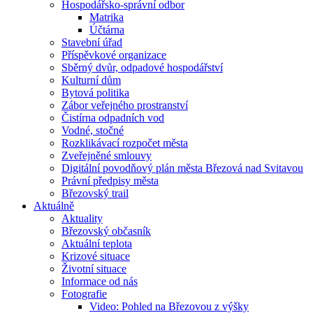
Hospodářsko-správní odbor
Matrika
Účtárna
Stavební úřad
Příspěvkové organizace
Sběrný dvůr, odpadové hospodářství
Kulturní dům
Bytová politika
Zábor veřejného prostranství
Čistírna odpadních vod
Vodné, stočné
Rozklikávací rozpočet města
Zveřejněné smlouvy
Digitální povodňový plán města Březová nad Svitavou
Právní předpisy města
Březovský trail
Aktuálně
Aktuality
Březovský občasník
Aktuální teplota
Krizové situace
Životní situace
Informace od nás
Fotografie
Video: Pohled na Březovou z výšky