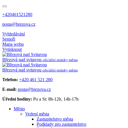
+420461521280
posta@brezova.cz
Vyhledávání
Senioři
Mapa webu
Vytisknout
Březová
nad svitavou
oficiální stránky města
Březová
nad svitavou
oficiální stránky města
Telefon:
+420 461 521 280
E-mail:
posta@brezova.cz
Úřední hodiny:
Po a St: 8h-12h, 14h-17h
Město
Vedení města
Zastupitelstvo města
Podklady pro zastupitelstvo