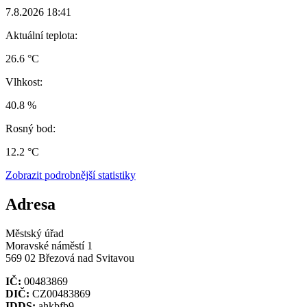
7.8.2026 18:41
Aktuální teplota:
26.6 °C
Vlhkost:
40.8 %
Rosný bod:
12.2 °C
Zobrazit podrobnější statistiky
Adresa
Městský úřad
Moravské náměstí 1
569 02 Březová nad Svitavou
IČ:
00483869
DIČ:
CZ00483869
IDDS:
ahkbfb9