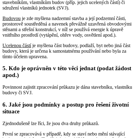
stavebníkům, vlastníkům budov (příp. jejich ucelených částí) či
sdružení vlastníků jednotek (SVJ).
Budovou
je zde myšlena nadzemní stavba a její podzemní části,
prostorově soustředěná a navenek převážně uzavřená obvodovými
stěnami a střešní konstrukcí, v níž se používá energie k úpravě
vnitřního prostředí (vytápění, ohřev vody, osvětlení apod.).
Ucelenou částí
je myšlena část budovy, podlaží, byt nebo jiná část
budovy, která je určena k samostatnému používání nebo byla za
tímto účelem upravena.
5. Kdo je oprávněn v této věci jednat (podat žádost
apod.)
Povinnost zajistit zpracování průkazu je dána stavebníku, vlastníku
budovy či SVJ.
6. Jaké jsou podmínky a postup pro řešení životní
situace
Zjednodušeně lze říci, že jsou dva druhy průkazů.
První se zpracovává v případě, kdy se staví nebo mění stávající