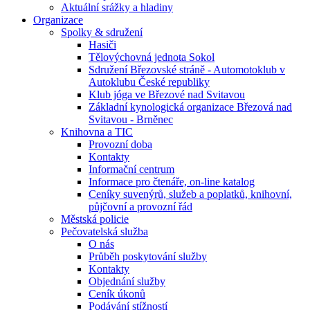
Aktuální srážky a hladiny
Organizace
Spolky & sdružení
Hasiči
Tělovýchovná jednota Sokol
Sdružení Březovské stráně - Automotoklub v
Autoklubu České republiky
Klub jóga ve Březové nad Svitavou
Základní kynologická organizace Březová nad
Svitavou - Brněnec
Knihovna a TIC
Provozní doba
Kontakty
Informační centrum
Informace pro čtenáře, on-line katalog
Ceníky suvenýrů, služeb a poplatků, knihovní,
půjčovní a provozní řád
Městská policie
Pečovatelská služba
O nás
Průběh poskytování služby
Kontakty
Objednání služby
Ceník úkonů
Podávání stížností