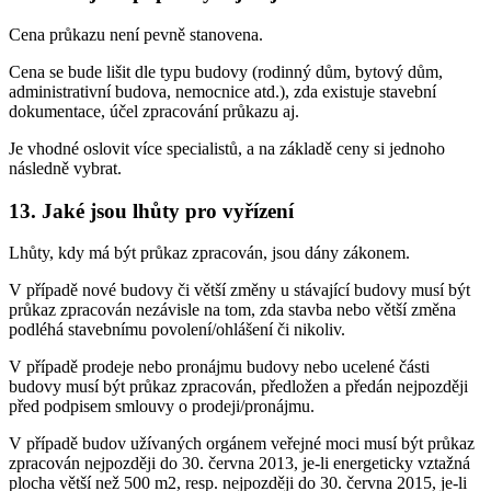
Cena průkazu není pevně stanovena.
Cena se bude lišit dle typu budovy (rodinný dům, bytový dům,
administrativní budova, nemocnice atd.), zda existuje stavební
dokumentace, účel zpracování průkazu aj.
Je vhodné oslovit více specialistů, a na základě ceny si jednoho
následně vybrat.
13. Jaké jsou lhůty pro vyřízení
Lhůty, kdy má být průkaz zpracován, jsou dány zákonem.
V případě nové budovy či větší změny u stávající budovy musí být
průkaz zpracován nezávisle na tom, zda stavba nebo větší změna
podléhá stavebnímu povolení/ohlášení či nikoliv.
V případě prodeje nebo pronájmu budovy nebo ucelené části
budovy musí být průkaz zpracován, předložen a předán nejpozději
před podpisem smlouvy o prodeji/pronájmu.
V případě budov užívaných orgánem veřejné moci musí být průkaz
zpracován nejpozději do 30. června 2013, je-li energeticky vztažná
plocha větší než 500 m2, resp. nejpozději do 30. června 2015, je-li