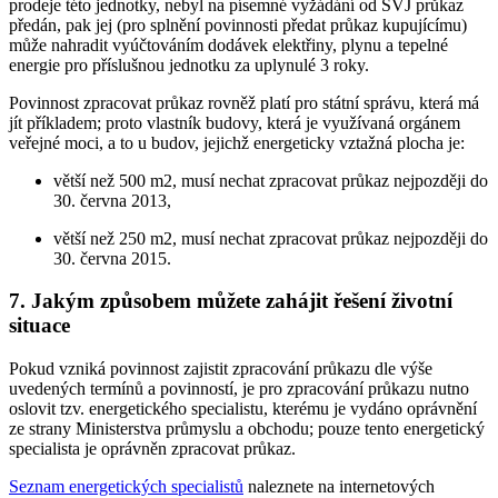
prodeje této jednotky, nebyl na písemné vyžádání od SVJ průkaz
předán, pak jej (pro splnění povinnosti předat průkaz kupujícímu)
může nahradit vyúčtováním dodávek elektřiny, plynu a tepelné
energie pro příslušnou jednotku za uplynulé 3 roky.
Povinnost zpracovat průkaz rovněž platí pro státní správu, která má
jít příkladem; proto vlastník budovy, která je využívaná orgánem
veřejné moci, a to u budov, jejichž energeticky vztažná plocha je:
větší než 500 m2, musí nechat zpracovat průkaz nejpozději do
30. června 2013,
větší než 250 m2, musí nechat zpracovat průkaz nejpozději do
30. června 2015.
7. Jakým způsobem můžete zahájit řešení životní
situace
Pokud vzniká povinnost zajistit zpracování průkazu dle výše
uvedených termínů a povinností, je pro zpracování průkazu nutno
oslovit tzv. energetického specialistu, kterému je vydáno oprávnění
ze strany Ministerstva průmyslu a obchodu; pouze tento energetický
specialista je oprávněn zpracovat průkaz.
Seznam energetických specialistů
naleznete na internetových