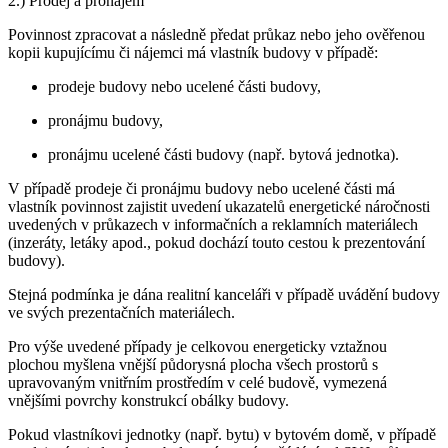
2.) Prodej a pronájem
Povinnost zpracovat a následně předat průkaz nebo jeho ověřenou
kopii kupujícímu či nájemci má vlastník budovy v případě:
prodeje budovy nebo ucelené části budovy,
pronájmu budovy,
pronájmu ucelené části budovy (např. bytová jednotka).
V případě prodeje či pronájmu budovy nebo ucelené části má
vlastník povinnost zajistit uvedení ukazatelů energetické náročnosti
uvedených v průkazech v informačních a reklamních materiálech
(inzeráty, letáky apod., pokud dochází touto cestou k prezentování
budovy).
Stejná podmínka je dána realitní kanceláři v případě uvádění budovy
ve svých prezentačních materiálech.
Pro výše uvedené případy je celkovou energeticky vztažnou
plochou myšlena vnější půdorysná plocha všech prostorů s
upravovaným vnitřním prostředím v celé budově, vymezená
vnějšími povrchy konstrukcí obálky budovy.
Pokud vlastníkovi jednotky (např. bytu) v bytovém domě, v případě