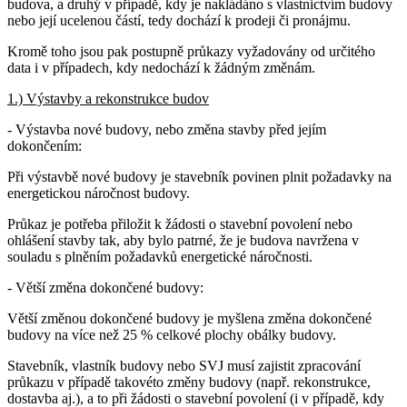
budova, a druhý v případě, kdy je nakládáno s vlastnictvím budovy
nebo její ucelenou částí, tedy dochází k prodeji či pronájmu.
Kromě toho jsou pak postupně průkazy vyžadovány od určitého
data i v případech, kdy nedochází k žádným změnám.
1.) Výstavby a rekonstrukce budov
- Výstavba nové budovy, nebo změna stavby před jejím
dokončením:
Při výstavbě nové budovy je stavebník povinen plnit požadavky na
energetickou náročnost budovy.
Průkaz je potřeba přiložit k žádosti o stavební povolení nebo
ohlášení stavby tak, aby bylo patrné, že je budova navržena v
souladu s plněním požadavků energetické náročnosti.
- Větší změna dokončené budovy:
Větší změnou dokončené budovy je myšlena změna dokončené
budovy na více než 25 % celkové plochy obálky budovy.
Stavebník, vlastník budovy nebo SVJ musí zajistit zpracování
průkazu v případě takovéto změny budovy (např. rekonstrukce,
dostavba aj.), a to při žádosti o stavební povolení (i v případě, kdy