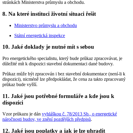
stránkách Ministerstva průmyslu a obchodu.
8. Na které instituci životní situaci řešit
Ministerstvo průmyslu a obchodu
Státní energetická inspekce
10. Jaké doklady je nutné mít s sebou
Pro energetického specialistu, který bude průkaz zpracovávat, je
důležité mít k dispozici stavební dokumentaci dané budovy.
Průkaz může být zpracován i bez stavební dokumentace (není-li k
dispozici), nicméně lze předpokládat, že cena za takto zpracovaný
průkaz bude vyšší.
11. Jaké jsou potřebné formuláře a kde jsou k
dispozici
Vzor průkazu je dán
vyhláškou č. 78/2013 Sb., o energetické
náročnosti budov, ve znění pozdějších předpisů
.
12. Jaké jsou poplatky a jak je lze uhradit