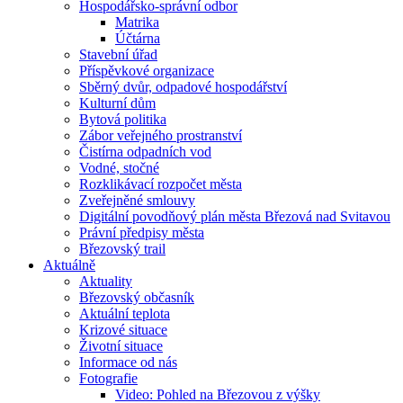
Hospodářsko-správní odbor
Matrika
Účtárna
Stavební úřad
Příspěvkové organizace
Sběrný dvůr, odpadové hospodářství
Kulturní dům
Bytová politika
Zábor veřejného prostranství
Čistírna odpadních vod
Vodné, stočné
Rozklikávací rozpočet města
Zveřejněné smlouvy
Digitální povodňový plán města Březová nad Svitavou
Právní předpisy města
Březovský trail
Aktuálně
Aktuality
Březovský občasník
Aktuální teplota
Krizové situace
Životní situace
Informace od nás
Fotografie
Video: Pohled na Březovou z výšky