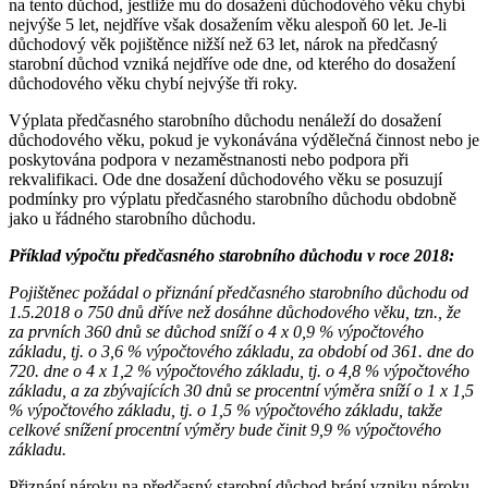
na tento důchod, jestliže mu do dosažení důchodového věku chybí
nejvýše 5 let, nejdříve však dosažením věku alespoň 60 let. Je-li
důchodový věk pojištěnce nižší než 63 let, nárok na předčasný
starobní důchod vzniká nejdříve ode dne, od kterého do dosažení
důchodového věku chybí nejvýše tři roky.
Výplata předčasného starobního důchodu nenáleží do dosažení
důchodového věku, pokud je vykonávána výdělečná činnost nebo je
poskytována podpora v nezaměstnanosti nebo podpora při
rekvalifikaci. Ode dne dosažení důchodového věku se posuzují
podmínky pro výplatu předčasného starobního důchodu obdobně
jako u řádného starobního důchodu.
Příklad výpočtu předčasného starobního důchodu v roce 2018:
Pojištěnec požádal o přiznání předčasného starobního důchodu od
1.5.2018 o 750 dnů dříve než dosáhne důchodového věku, tzn., že
za prvních 360 dnů se důchod sníží o 4 x 0,9 % výpočtového
základu, tj. o 3,6 % výpočtového základu, za období od 361. dne do
720. dne o 4 x 1,2 % výpočtového základu, tj. o 4,8 % výpočtového
základu, a za zbývajících 30 dnů se procentní výměra sníží o 1 x 1,5
% výpočtového základu, tj. o 1,5 % výpočtového základu, takže
celkové snížení procentní výměry bude činit 9,9 % výpočtového
základu.
Přiznání nároku na předčasný starobní důchod brání vzniku nároku