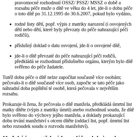
pravomocné rozhodnutí OSSZ/ PSSZ/ MSSZ o době a
rozsahu péče muže o dítě ve věku do 4 let, jde-li o dobu péče
o toto dítě po 31.12.1995 do 30.6.2007, pokud bylo vydáno,
rodné listy dětí, popř. výpis z matriky narození (i osvojených
dětí nebo dětí, které byly převzaty do péče nahrazující péči
rodičů),
příslušný doklad o datu osvojení, jde-li o osvojené dítě,
jde-li o dítě převzaté do péče nahrazující péči rodičů,
předkládá se rozhodnutí příslušného orgánu, kterým bylo dítě
svěřeno do péče žadatele.
Tutéž dobu péče o dítě nelze započítat současně více osobám;
pečovalo-li o dítě současně více osob, započte se tato péče jako
náhradní doba pojištění té osobě, která pečovala v největším
rozsahu.
Prokazuje-li žena, že pečovala o dítě manžela, předkládá úmrtní list
matky dítěte (výpis z matriky úmrtí) anebo rozhodnutí soudu, že dítě
bylo svěřeno do výchovy jejího manžela, a doklady prokazující
dobu trvání manželství s otcem dítěte (oddací list, popř. úmrtní list
nebo rozsudek soudu o rozvodu manželství).