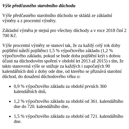
Výše předčasného starobního důchodu
Výše předčasného starobního důchodu se skládá ze základní
výměry a z procentní výměry.
Základní výměra je stejná pro všechny důchody a v roce 2018 činí 2
700 Kč.
Výše procentní výměry se stanoví tak, že za každý celý rok doby
pojištění náleží pojištěnci 1,5 % výpočtového základu (1,2 %
výpočtového základu, pokud se bude doba pojištění krýt s dobou
účasti na důchodovém spoření v období let 2013 až 2015) s tím, že
takto stanovená výše se snižuje za každých i započatých 90
kalendářních dnů z doby ode dne, od kterého se přiznává starobní
důchod, do dosažení důchodového věku o:
0,9 % výpočtového základu za období prvních 360
kalendářních dnů,
1,2 % výpočtového základu za období od 361. kalendářního
dne do 720. kalendářního dne,
1,5 % výpočtového základu za období od 721. kalendářního
dne.