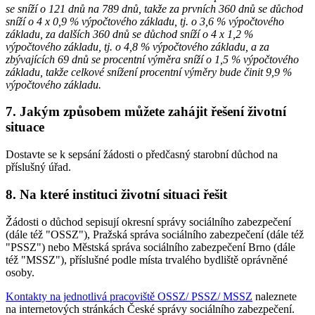
se sníží o 121 dnů na 789 dnů, takže za prvních 360 dnů se důchod
sníží o 4 x 0,9 % výpočtového základu, tj. o 3,6 % výpočtového
základu, za dalších 360 dnů se důchod sníží o 4 x 1,2 %
výpočtového základu, tj. o 4,8 % výpočtového základu, a za
zbývajících 69 dnů se procentní výměra sníží o 1,5 % výpočtového
základu, takže celkové snížení procentní výměry bude činit 9,9 %
výpočtového základu.
7. Jakým způsobem můžete zahájit řešení životní
situace
Dostavte se k sepsání žádosti o předčasný starobní důchod na
příslušný úřad.
8. Na které instituci životní situaci řešit
Žádosti o důchod sepisují okresní správy sociálního zabezpečení
(dále též "OSSZ"), Pražská správa sociálního zabezpečení (dále též
"PSSZ") nebo Městská správa sociálního zabezpečení Brno (dále
též "MSSZ"), příslušné podle místa trvalého bydliště oprávněné
osoby.
Kontakty na jednotlivá pracoviště OSSZ/ PSSZ/ MSSZ
naleznete
na internetových stránkách České správy sociálního zabezpečení.