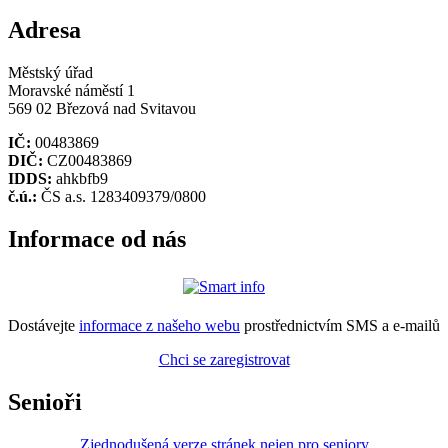
Adresa
Městský úřad
Moravské náměstí 1
569 02 Březová nad Svitavou
IČ:
00483869
DIČ:
CZ00483869
IDDS:
ahkbfb9
č.ú.:
ČS a.s. 1283409379/0800
Informace od nás
Dostávejte
informace z našeho webu
prostřednictvím SMS a e-mailů
Chci se zaregistrovat
Senioři
Zjednodušená verze stránek nejen pro seniory