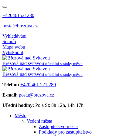
+420461521280
posta@brezova.cz
Vyhledávání
Senioři
Mapa webu
Vytisknout
Březová
nad svitavou
oficiální stránky města
Březová
nad svitavou
oficiální stránky města
Telefon:
+420 461 521 280
E-mail:
posta@brezova.cz
Úřední hodiny:
Po a St: 8h-12h, 14h-17h
Město
Vedení města
Zastupitelstvo města
Podklady pro zastupitelstvo