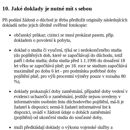
10. Jaké doklady je nutné mít s sebou
Při podání žádosti o důchod je třeba předložit originály následujících
dokladů nebo jejich úředně ověřené fotokopie:
občanský průkaz; cizinci se musí prokázat pasem, příp.
dokladem o povolení k pobytu,
doklad o studiu či vyučení, týká se i nedokončeného studia
(do pojištěných dob, které se započítávají do důchodu, totiž
patří i doba studia; doba studia před 1.1.1996 do dosažení 18
let věku se započítává plně; po 18. roce se studium započítává
maximálně po dobu 6 let - pro podmínku potřebné doby
pojištění plně, pro výši procentní výměry pouze v rozsahu 80
%),
doklady prokazující doby zaměstnání, případně doby vedení v
evidenci uchazečů o zaměstnání, jestliže nejsou uvedeny v
informativním osobním listu důchodového pojištění, má-li je
žadatel k dispozici; nemá-li žadatel informativní list k
dispozici, uvádí v žádosti údaje o dobách zaměstnání
(pojištění) od ukončení studia do současné doby,
muži předkládají doklady o výkonu vojenské služby a