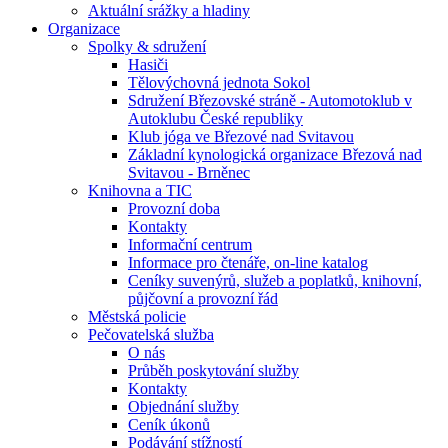
Aktuální srážky a hladiny
Organizace
Spolky & sdružení
Hasiči
Tělovýchovná jednota Sokol
Sdružení Březovské stráně - Automotoklub v
Autoklubu České republiky
Klub jóga ve Březové nad Svitavou
Základní kynologická organizace Březová nad
Svitavou - Brněnec
Knihovna a TIC
Provozní doba
Kontakty
Informační centrum
Informace pro čtenáře, on-line katalog
Ceníky suvenýrů, služeb a poplatků, knihovní,
půjčovní a provozní řád
Městská policie
Pečovatelská služba
O nás
Průběh poskytování služby
Kontakty
Objednání služby
Ceník úkonů
Podávání stížností