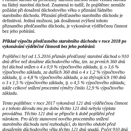
na řádný starobní důchod. Znamená to tudíž, že pojištěnec nemůže
požádat při dosažení důchodového věku o přiznání řádného
starobního důchodu. Přiznání předčasného starobního důchodu je
definitivní. Jediná možnost, jak dosáhnout zvýšení tohoto
přiznaného předčasného důchodu, je vykonávat výdělečnou činnost
bez jeho pobírání.
Příklad výpočtu předčasného starobního důchodu v roce 2018 po
vykonávání výdělečné činnosti bez jeho pobírání:
Pojištěnci byl od 1.5.2016 přiznán předčasný starobní důchod o 910
dnů dříve než dosáhne důchodového věku, tzn. za prvních 360 dnů
byl důchod snížen o 4 x 0,9 % výpočtového základu, tj. o 3,6 %
výpočtového základu, za dalších 360 dnů o 4 x 1,2 % výpočtového
základu, tj. o 4,8 % výpočtového základu, a za zbývajících 190 dnů
o 3 x 1,5 % výpočtového základu, tj. o 4,5 % výpočtového základu,
takže celkové snížení procentní výměry činilo 12,9 % výpočtového
základu.
Tento pojištěnec v roce 2017 vykonával 121 dnů výdělečnou činnost
a z tohoto důvodu mu po dobu těchto 121 dnů nebyla výplata
prováděna. Těchto 121 dnů se připočte k době pojištění před
nárokem. Pro účely stanovení nového procentního snížení
starobního důchodu není rozhodující, do kterého období před
dosažením důchodového věku těchto 121 dnů spadá. Počet 910 dnů