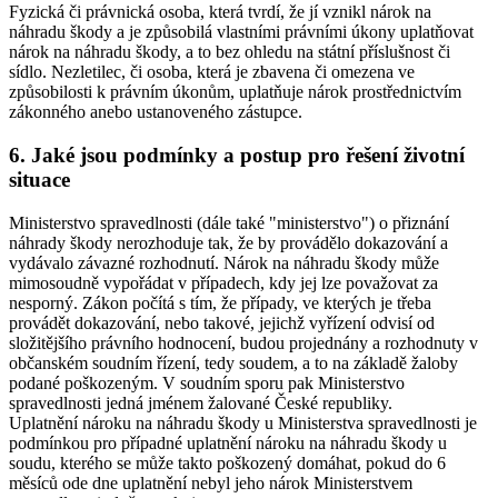
Fyzická či právnická osoba, která tvrdí, že jí vznikl nárok na
náhradu škody a je způsobilá vlastními právními úkony uplatňovat
nárok na náhradu škody, a to bez ohledu na státní příslušnost či
sídlo. Nezletilec, či osoba, která je zbavena či omezena ve
způsobilosti k právním úkonům, uplatňuje nárok prostřednictvím
zákonného anebo ustanoveného zástupce.
6. Jaké jsou podmínky a postup pro řešení životní
situace
Ministerstvo spravedlnosti (dále také "ministerstvo") o přiznání
náhrady škody nerozhoduje tak, že by provádělo dokazování a
vydávalo závazné rozhodnutí. Nárok na náhradu škody může
mimosoudně vypořádat v případech, kdy jej lze považovat za
nesporný. Zákon počítá s tím, že případy, ve kterých je třeba
provádět dokazování, nebo takové, jejichž vyřízení odvisí od
složitějšího právního hodnocení, budou projednány a rozhodnuty v
občanském soudním řízení, tedy soudem, a to na základě žaloby
podané poškozeným. V soudním sporu pak Ministerstvo
spravedlnosti jedná jménem žalované České republiky.
Uplatnění nároku na náhradu škody u Ministerstva spravedlnosti je
podmínkou pro případné uplatnění nároku na náhradu škody u
soudu, kterého se může takto poškozený domáhat, pokud do 6
měsíců ode dne uplatnění nebyl jeho nárok Ministerstvem