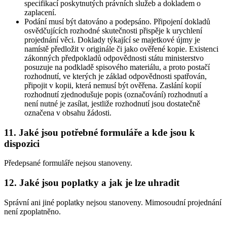
specifikací poskytnutých právních služeb a dokladem o
zaplacení.
Podání musí být datováno a podepsáno. Připojení dokladů
osvědčujících rozhodné skutečnosti přispěje k urychlení
projednání věci. Doklady týkající se majetkové újmy je
namístě předložit v originále či jako ověřené kopie. Existenci
zákonných předpokladů odpovědnosti státu ministerstvo
posuzuje na podkladě spisového materiálu, a proto postačí
rozhodnutí, ve kterých je základ odpovědnosti spatřován,
připojit v kopii, která nemusí být ověřena. Zaslání kopií
rozhodnutí zjednodušuje popis (označování) rozhodnutí a
není nutné je zasílat, jestliže rozhodnutí jsou dostatečně
označena v obsahu žádosti.
11. Jaké jsou potřebné formuláře a kde jsou k
dispozici
Předepsané formuláře nejsou stanoveny.
12. Jaké jsou poplatky a jak je lze uhradit
Správní ani jiné poplatky nejsou stanoveny. Mimosoudní projednání
není zpoplatněno.