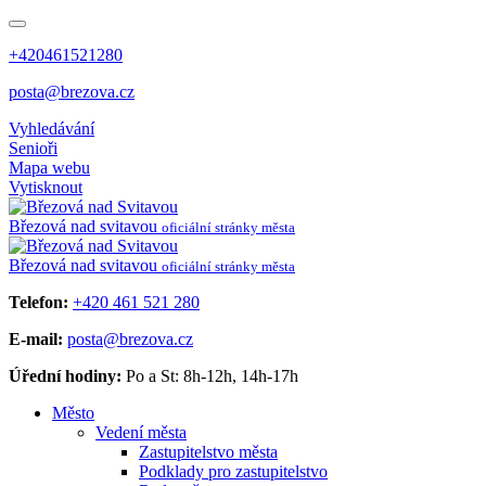
+420461521280
posta@brezova.cz
Vyhledávání
Senioři
Mapa webu
Vytisknout
Březová
nad svitavou
oficiální stránky města
Březová
nad svitavou
oficiální stránky města
Telefon:
+420 461 521 280
E-mail:
posta@brezova.cz
Úřední hodiny:
Po a St: 8h-12h, 14h-17h
Město
Vedení města
Zastupitelstvo města
Podklady pro zastupitelstvo