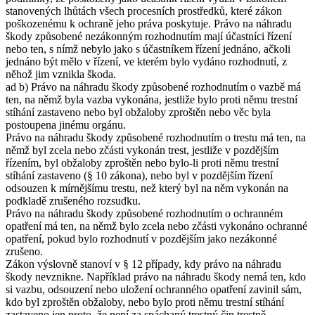
stanovených lhůtách všech procesních prostředků, které zákon
poškozenému k ochraně jeho práva poskytuje. Právo na náhradu
škody způsobené nezákonným rozhodnutím mají účastníci řízení
nebo ten, s nímž nebylo jako s účastníkem řízení jednáno, ačkoli
jednáno být mělo v řízení, ve kterém bylo vydáno rozhodnutí, z
něhož jim vznikla škoda.
ad b) Právo na náhradu škody způsobené rozhodnutím o vazbě má
ten, na němž byla vazba vykonána, jestliže bylo proti němu trestní
stíhání zastaveno nebo byl obžaloby zproštěn nebo věc byla
postoupena jinému orgánu.
Právo na náhradu škody způsobené rozhodnutím o trestu má ten, na
němž byl zcela nebo zčásti vykonán trest, jestliže v pozdějším
řízením, byl obžaloby zproštěn nebo bylo-li proti němu trestní
stíhání zastaveno (§ 10 zákona), nebo byl v pozdějším řízení
odsouzen k mírnějšímu trestu, než který byl na něm vykonán na
podkladě zrušeného rozsudku.
Právo na náhradu škody způsobené rozhodnutím o ochranném
opatření má ten, na němž bylo zcela nebo zčásti vykonáno ochranné
opatření, pokud bylo rozhodnutí v pozdějším jako nezákonné
zrušeno.
Zákon výslovně stanoví v § 12 případy, kdy právo na náhradu
škody nevznikne. Například právo na náhradu škody nemá ten, kdo
si vazbu, odsouzení nebo uložení ochranného opatření zavinil sám,
kdo byl zproštěn obžaloby, nebo bylo proti němu trestní stíhání
zastaveno jen proto, že není za spáchaný trestný čin trestně