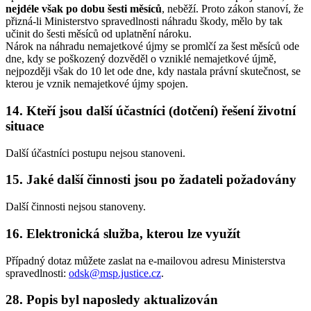
nejdéle však po dobu šesti měsíců
, neběží. Proto zákon stanoví, že
přizná-li Ministerstvo spravedlnosti náhradu škody, mělo by tak
učinit do šesti měsíců od uplatnění nároku.
Nárok na náhradu nemajetkové újmy se promlčí za šest měsíců ode
dne, kdy se poškozený dozvěděl o vzniklé nemajetkové újmě,
nejpozději však do 10 let ode dne, kdy nastala právní skutečnost, se
kterou je vznik nemajetkové újmy spojen.
14. Kteří jsou další účastníci (dotčení) řešení životní
situace
Další účastníci postupu nejsou stanoveni.
15. Jaké další činnosti jsou po žadateli požadovány
Další činnosti nejsou stanoveny.
16. Elektronická služba, kterou lze využít
Případný dotaz můžete zaslat na e-mailovou adresu Ministerstva
spravedlnosti:
odsk@msp.justice.cz
.
28. Popis byl naposledy aktualizován