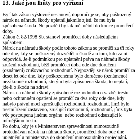
13. Jaké jsou lhůty pro vyřízení
Byť tak zákon výslovně nestanoví, doporučuje se, aby poškozený
nárok na náhradu škody uplatnil jakmile zjistí, že mu byla
způsobena škoda. Nejpozději by tak měl učinit do konce promlčecí
doby.
Zákon č. 82/1998 Sb. stanoví promlčecí doby následujícím
způsobem:
Nárok na náhradu škody podle tohoto zákona se promlčí za tři roky
ode dne, kdy se poškozený dozvěděl o škodě a o tom, kdo za ni
odpovídá. Je-li podmínkou pro uplatnění práva na náhradu škody
zrušení rozhodnutí, běží promlčecí doba ode dne doručení
(oznámení) zrušovacího rozhodnutí. Nejpozději se nárok promlčí za
deset let ode dne, kdy poškozenému bylo doručeno (oznámeno)
nezákonné rozhodnutí, kterým byla způsobena škoda; to neplatí,
jde-li o škodu na zdraví.
Nárok na náhradu škody způsobené rozhodnutím o vazbě, trestu
nebo ochranném opatření se promlčí za dva roky ode dne, kdy
nabylo právní moci zprošťující rozhodnutí, rozhodnutí, jímž bylo
trestní řízení zastaveno, zrušující rozhodnutí, rozhodnutí, jímž byla
věc postoupena jinému orgánu, nebo rozhodnutí odsuzující k
mírnějšímu trestu.
Po dobu, kdy je s Ministerstvem spravedlnosti mimosoudně
projednáván nárok na náhradu škody, promlčecí doba ode dne
uplatnění u ministerstva do skončení mimosoudního projednání,