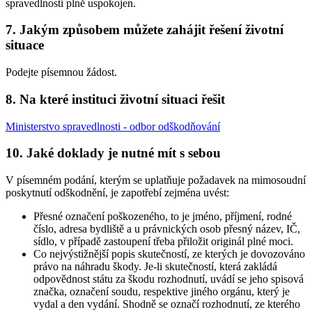
spravedlnosti plně uspokojen.
7. Jakým způsobem můžete zahájit řešení životní
situace
Podejte písemnou žádost.
8. Na které instituci životní situaci řešit
Ministerstvo spravedlnosti - odbor odškodňování
10. Jaké doklady je nutné mít s sebou
V písemném podání, kterým se uplatňuje požadavek na mimosoudní
poskytnutí odškodnění, je zapotřebí zejména uvést:
Přesné označení poškozeného, to je jméno, příjmení, rodné
číslo, adresa bydliště a u právnických osob přesný název, IČ,
sídlo, v případě zastoupení třeba přiložit originál plné moci.
Co nejvýstižnější popis skutečností, ze kterých je dovozováno
právo na náhradu škody. Je-li skutečností, která zakládá
odpovědnost státu za škodu rozhodnutí, uvádí se jeho spisová
značka, označení soudu, respektive jiného orgánu, který je
vydal a den vydání. Shodně se označí rozhodnutí, ze kterého