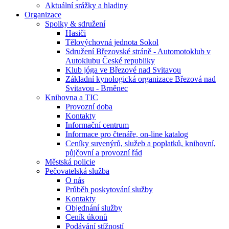
Aktuální srážky a hladiny
Organizace
Spolky & sdružení
Hasiči
Tělovýchovná jednota Sokol
Sdružení Březovské stráně - Automotoklub v
Autoklubu České republiky
Klub jóga ve Březové nad Svitavou
Základní kynologická organizace Březová nad
Svitavou - Brněnec
Knihovna a TIC
Provozní doba
Kontakty
Informační centrum
Informace pro čtenáře, on-line katalog
Ceníky suvenýrů, služeb a poplatků, knihovní,
půjčovní a provozní řád
Městská policie
Pečovatelská služba
O nás
Průběh poskytování služby
Kontakty
Objednání služby
Ceník úkonů
Podávání stížností