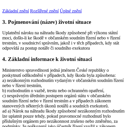
Základní znění
Rozšířené znění
Úplné znění
3. Pojmenování (název) životní situace
Uplatnění nároku na náhradu škody způsobené při výkonu státní
moci, došlo-li ke škodě v občanském soudním řízení nebo v řízení
trestním, v soudnictví správním, jakož i v těch případech, kdy stát
odpovídá za postup notáře či soudního exekutora
4. Základní informace k životní situaci
Ministerstvo spravedlnosti jedná jménem České republiky o
poskytnutí odškodnění v případech, kdy škoda byla způsobena:
a) nezákonným rozhodnutím vydaným v občanském soudním řízení
nebo v řízení trestním,
b) rozhodnutím o vazbě, trestu nebo ochranném opatření,
c) nesprávným úředním postupem orgánů státu v občanském
soudním řízení nebo v řízení trestním a v případech zákonem
stanovených některých úkonů notářů a soudních exekutorů.
ad a) Nárok na náhradu škody způsobené nezákonným rozhodnutím
lze uplatnit pouze tehdy, pokud pravomocné rozhodnutí bylo
příslušným orgánem pro nezákonnost zrušeno nebo změněno, za
podmínky, že poškozený jako účastník řízení využil v zákonem