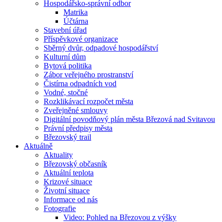
Hospodářsko-správní odbor
Matrika
Účtárna
Stavební úřad
Příspěvkové organizace
Sběrný dvůr, odpadové hospodářství
Kulturní dům
Bytová politika
Zábor veřejného prostranství
Čistírna odpadních vod
Vodné, stočné
Rozklikávací rozpočet města
Zveřejněné smlouvy
Digitální povodňový plán města Březová nad Svitavou
Právní předpisy města
Březovský trail
Aktuálně
Aktuality
Březovský občasník
Aktuální teplota
Krizové situace
Životní situace
Informace od nás
Fotografie
Video: Pohled na Březovou z výšky