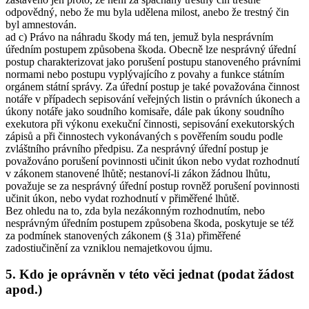
odpovědný, nebo že mu byla udělena milost, anebo že trestný čin
byl amnestován.
ad c) Právo na náhradu škody má ten, jemuž byla nesprávním
úředním postupem způsobena škoda. Obecně lze nesprávný úřední
postup charakterizovat jako porušení postupu stanoveného právními
normami nebo postupu vyplývajícího z povahy a funkce státním
orgánem státní správy. Za úřední postup je také považována činnost
notáře v případech sepisování veřejných listin o právních úkonech a
úkony notáře jako soudního komisaře, dále pak úkony soudního
exekutora při výkonu exekuční činnosti, sepisování exekutorských
zápisů a při činnostech vykonávaných s pověřením soudu podle
zvláštního právního předpisu. Za nesprávný úřední postup je
považováno porušení povinnosti učinit úkon nebo vydat rozhodnutí
v zákonem stanovené lhůtě; nestanoví-li zákon žádnou lhůtu,
považuje se za nesprávný úřední postup rovněž porušení povinnosti
učinit úkon, nebo vydat rozhodnutí v přiměřené lhůtě.
Bez ohledu na to, zda byla nezákonným rozhodnutím, nebo
nesprávným úředním postupem způsobena škoda, poskytuje se též
za podmínek stanovených zákonem (§ 31a) přiměřené
zadostiučinění za vzniklou nemajetkovou újmu.
5. Kdo je oprávněn v této věci jednat (podat žádost
apod.)