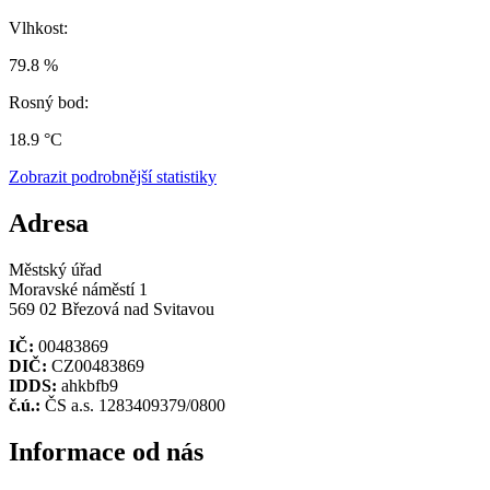
Vlhkost:
79.8 %
Rosný bod:
18.9 °C
Zobrazit podrobnější statistiky
Adresa
Městský úřad
Moravské náměstí 1
569 02 Březová nad Svitavou
IČ:
00483869
DIČ:
CZ00483869
IDDS:
ahkbfb9
č.ú.:
ČS a.s. 1283409379/0800
Informace od nás