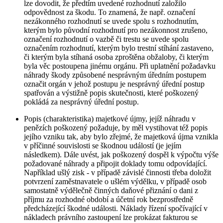
lze dovodit, že předtím uvedené rozhodnutí založilo
odpovědnost za škodu. To znamená, že např. označení
nezákonného rozhodnutí se uvede spolu s rozhodnutím,
kterým bylo původní rozhodnutí pro nezákonnost zrušeno,
označení rozhodnutí o vazbě či trestu se uvede spolu
označením rozhodnutí, kterým bylo trestní stíhání zastaveno,
či kterým byla stíhaná osoba zproštěna obžaloby, či kterým
byla věc postoupena jinému orgánu. Při uplatnění požadavku
náhrady škody způsobené nesprávným úředním postupem
označit orgán v jehož postupu je nesprávný úřední postup
spatřován a výstižně popis skutečnosti, které poškozený
pokládá za nesprávný úřední postup.
Popis (charakteristika) majetkové újmy, jejíž náhradu v
penězích poškozený požaduje, by měl vystihovat též popis
jejího vzniku tak, aby bylo zřejmé, že majetková újma vznikla
v příčinné souvislosti se škodnou událostí (je jejím
následkem). Dále uvést, jak poškozený dospěl k výpočtu výše
požadované náhrady a připojit doklady tomu odpovídající.
Například ušlý zisk - v případě závislé činnosti třeba doložit
potvrzení zaměstnavatele o ušlém výdělku, v případě osob
samostatně výdělečně činných daňové přiznání o dani z
příjmu za rozhodné období a účetní rok bezprostředně
předcházející škodné události. Náklady řízení spočívající v
nákladech právního zastoupení lze prokázat fakturou se