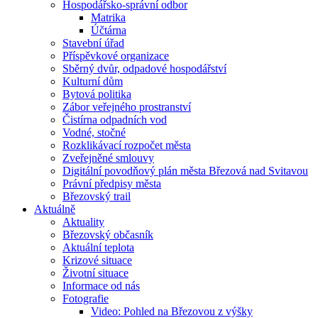
Hospodářsko-správní odbor
Matrika
Účtárna
Stavební úřad
Příspěvkové organizace
Sběrný dvůr, odpadové hospodářství
Kulturní dům
Bytová politika
Zábor veřejného prostranství
Čistírna odpadních vod
Vodné, stočné
Rozklikávací rozpočet města
Zveřejněné smlouvy
Digitální povodňový plán města Březová nad Svitavou
Právní předpisy města
Březovský trail
Aktuálně
Aktuality
Březovský občasník
Aktuální teplota
Krizové situace
Životní situace
Informace od nás
Fotografie
Video: Pohled na Březovou z výšky