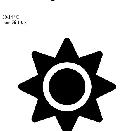
30/14 °C
pondělí
10. 8.