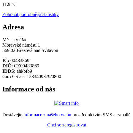
11.9 °C
Zobrazit podrobnější statistiky
Adresa
Městský úřad
Moravské náměstí 1
569 02 Březová nad Svitavou
IČ:
00483869
DIČ:
CZ00483869
IDDS:
ahkbfb9
č.ú.:
ČS a.s. 1283409379/0800
Informace od nás
Dostávejte
informace z našeho webu
prostřednictvím SMS a e-mailů
Chci se zaregistrovat