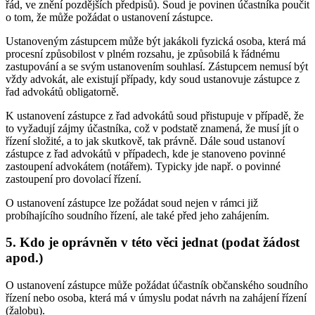
řád, ve znění pozdějších předpisů). Soud je povinen účastníka poučit
o tom, že může požádat o ustanovení zástupce.
Ustanoveným zástupcem může být jakákoli fyzická osoba, která má
procesní způsobilost v plném rozsahu, je způsobilá k řádnému
zastupování a se svým ustanovením souhlasí. Zástupcem nemusí být
vždy advokát, ale existují případy, kdy soud ustanovuje zástupce z
řad advokátů obligatorně.
K ustanovení zástupce z řad advokátů soud přistupuje v případě, že
to vyžadují zájmy účastníka, což v podstatě znamená, že musí jít o
řízení složité, a to jak skutkově, tak právně. Dále soud ustanoví
zástupce z řad advokátů v případech, kde je stanoveno povinné
zastoupení advokátem (notářem). Typicky jde např. o povinné
zastoupení pro dovolací řízení.
O ustanovení zástupce lze požádat soud nejen v rámci již
probíhajícího soudního řízení, ale také před jeho zahájením.
5. Kdo je oprávněn v této věci jednat (podat žádost
apod.)
O ustanovení zástupce může požádat účastník občanského soudního
řízení nebo osoba, která má v úmyslu podat návrh na zahájení řízení
(žalobu).