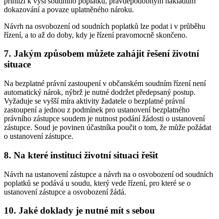
přihlíží k výši soudního poplatku, pravděpodobným nákladům
dokazování a povaze uplatněného nároku.
Návrh na osvobození od soudních poplatků lze podat i v průběhu
řízení, a to až do doby, kdy je řízení pravomocně skončeno.
7. Jakým způsobem můžete zahájit řešení životní
situace
Na bezplatné právní zastoupení v občanském soudním řízení není
automatický nárok, nýbrž je nutné dodržet předepsaný postup.
Vyžaduje se vyšší míra aktivity žadatele o bezplatné právní
zastoupení a jednou z podmínek pro ustanovení bezplatného
právního zástupce soudem je nutnost podání žádosti o ustanovení
zástupce. Soud je povinen účastníka poučit o tom, že může požádat
o ustanovení zástupce.
8. Na které instituci životní situaci řešit
Návrh na ustanovení zástupce a návrh na o osvobození od soudních
poplatků se podává u soudu, který vede řízení, pro které se o
ustanovení zástupce a osvobození žádá.
10. Jaké doklady je nutné mít s sebou