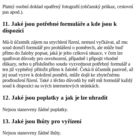
Platný osobní doklad opatřený fotografií (občanský průkaz, cestovní
pas apod.).
11. Jaké jsou potřebné formuláře a kde jsou k
dispozici
Má-li účastník zájem na urychlení řízení, nemusí vyčkávat, až mu
soud doručí formulář pro prohlášení o poměrech, ale může buď
přímo do žaloby popsat, jaká je jeho celková situace, v čem lze
spatřovat důvody pro osvobození, případně i připojit vhodné
důkazy, nebo u příslušného soudu vyzvednout potřebný formulář a
ten již vyplněný přiložit přímo k žalobě. Čeká-li účastník pasivně, až
jej soud vyzve k doložení poměrů, může dojít ke zbytečnému
prodloužení řízení. Také z těchto důvodů by měl mít formulář každý
soud k dispozici na svých internetových stránkách.
12. Jaké jsou poplatky a jak je lze uhradit
Nejsou stanoveny žádné poplatky.
13. Jaké jsou lhůty pro vyřízení
Nejsou stanoveny žádné lhůty.