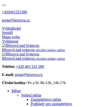
+420461521280
posta@brezova.cz
Vyhledávání
Senioři
Mapa webu
Vytisknout
Březová
nad svitavou
oficiální stránky města
Březová
nad svitavou
oficiální stránky města
Telefon:
+420 461 521 280
E-mail:
posta@brezova.cz
Úřední hodiny:
Po a St: 8h-12h, 14h-17h
Město
Vedení města
Zastupitelstvo města
Podklady pro zastupitelstvo