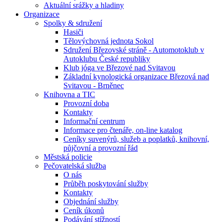
Aktuální srážky a hladiny
Organizace
Spolky & sdružení
Hasiči
Tělovýchovná jednota Sokol
Sdružení Březovské stráně - Automotoklub v
Autoklubu České republiky
Klub jóga ve Březové nad Svitavou
Základní kynologická organizace Březová nad
Svitavou - Brněnec
Knihovna a TIC
Provozní doba
Kontakty
Informační centrum
Informace pro čtenáře, on-line katalog
Ceníky suvenýrů, služeb a poplatků, knihovní,
půjčovní a provozní řád
Městská policie
Pečovatelská služba
O nás
Průběh poskytování služby
Kontakty
Objednání služby
Ceník úkonů
Podávání stížností