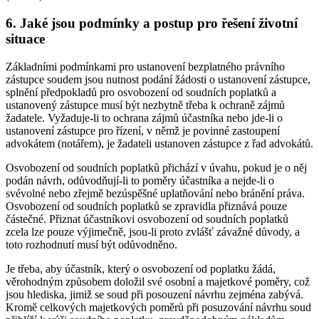
6. Jaké jsou podmínky a postup pro řešení životní
situace
Základními podmínkami pro ustanovení bezplatného právního
zástupce soudem jsou nutnost podání žádosti o ustanovení zástupce,
splnění předpokladů pro osvobození od soudních poplatků a
ustanovený zástupce musí být nezbytně třeba k ochraně zájmů
žadatele. Vyžaduje-li to ochrana zájmů účastníka nebo jde-li o
ustanovení zástupce pro řízení, v němž je povinné zastoupení
advokátem (notářem), je žadateli ustanoven zástupce z řad advokátů.
Osvobození od soudních poplatků přichází v úvahu, pokud je o něj
podán návrh, odůvodňují-li to poměry účastníka a nejde-li o
svévolné nebo zřejmě bezúspěšné uplatňování nebo bránění práva.
Osvobození od soudních poplatků se zpravidla přiznává pouze
částečné. Přiznat účastníkovi osvobození od soudních poplatků
zcela lze pouze výjimečně, jsou-li proto zvlášť závažné důvody, a
toto rozhodnutí musí být odůvodněno.
Je třeba, aby účastník, který o osvobození od poplatku žádá,
věrohodným způsobem doložil své osobní a majetkové poměry, což
jsou hlediska, jimiž se soud při posouzení návrhu zejména zabývá.
Kromě celkových majetkových poměrů při posuzování návrhu soud