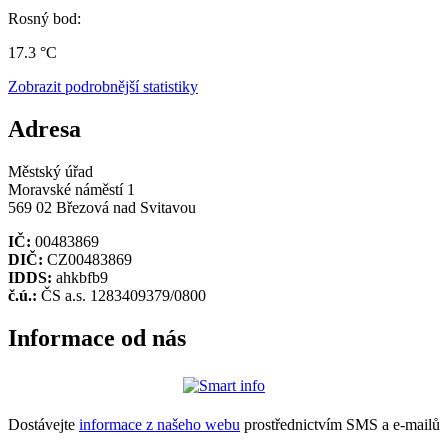
Rosný bod:
17.3 °C
Zobrazit podrobnější statistiky
Adresa
Městský úřad
Moravské náměstí 1
569 02 Březová nad Svitavou
IČ:
00483869
DIČ:
CZ00483869
IDDS:
ahkbfb9
č.ú.:
ČS a.s. 1283409379/0800
Informace od nás
Dostávejte
informace z našeho webu
prostřednictvím SMS a e-mailů