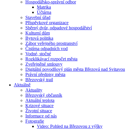
Hospodářsko-správní odbor
Matrika
Účtárna
Stavební úřad
Příspěvkové organizace
Sběrný dvůr, odpadové hospodářství
Kulturní dům
Bytová politika
Zábor veřejného prostranství
Čistírna odpadních vod
Vodné, stočné
Rozklikávací rozpočet města
Zveřejněné smlouvy
Digitální povodňový plán města Březová nad Svitavou
Právní předpisy města
Březovský trail
Aktuálně
Aktuality
Březovský občasník
Aktuální teplota
Krizové situace
Životní situace
Informace od nás
Fotografie
Video: Pohled na Březovou z výšky