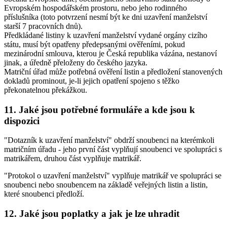
Evropském hospodářském prostoru, nebo jeho rodinného
příslušníka (toto potvrzení nesmí být ke dni uzavření manželství
starší 7 pracovních dnů).
Předkládané listiny k uzavření manželství vydané orgány cizího
státu, musí být opatřeny předepsanými ověřeními, pokud
mezinárodní smlouva, kterou je Česká republika vázána, nestanoví
jinak, a úředně přeloženy do českého jazyka.
Matriční úřad může potřebná ověření listin a předložení stanovených
dokladů prominout, je-li jejich opatření spojeno s těžko
překonatelnou překážkou.
11. Jaké jsou potřebné formuláře a kde jsou k
dispozici
"Dotazník k uzavření manželství" obdrží snoubenci na kterémkoli
matričním úřadu - jeho první část vyplňují snoubenci ve spolupráci s
matrikářem, druhou část vyplňuje matrikář.
"Protokol o uzavření manželství" vyplňuje matrikář ve spolupráci se
snoubenci nebo snoubencem na základě veřejných listin a listin,
které snoubenci předloží.
12. Jaké jsou poplatky a jak je lze uhradit