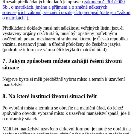
Rozsah předkládaných dokladů je upraven
zákonem č. 301/2000
Sb., o matrikách, jménu a příjmení a o změně některých
souvisejících zákonů, ve znění pozdějších předpisů (dále jen "zákon
o matrikách")
.
Předkládané doklady musí mít náležitosti veřejných listin; jsou-li
vystaveny orgány cizích států, musí být opatřeny potřebnými
ověřeními, pokud mezinárodní smlouva, kterou je Česká republika
vázána, nestanoví jinak, a úředně přeloženy do českého jazyka
(podrobné informace vám sdělí kterýkoli matriční úřad).
7. Jakým způsobem můžete zahájit řešení životní
situace
Nejprve byste si měli předběžně vybrat místo a termín k uzavření
manželství.
8. Na které instituci životní situaci řešit
Po vybrání místa a termínu se obraťte na matriční úřad, do jehož
správního obvodu vybrané místo k uzavření manželství spadá, jde-li
o občanský sňatek.
Máli být manželství uzavřeno církevní formou, je nutné se obrátit na