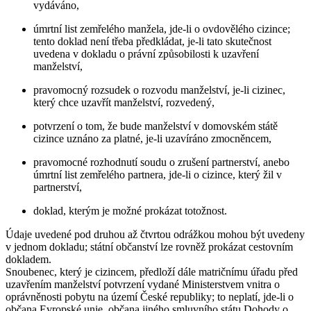
vydáváno,
úmrtní list zemřelého manžela, jde-li o ovdovělého cizince;
tento doklad není třeba předkládat, je-li tato skutečnost
uvedena v dokladu o právní způsobilosti k uzavření
manželství,
pravomocný rozsudek o rozvodu manželství, je-li cizinec,
který chce uzavřít manželství, rozvedený,
potvrzení o tom, že bude manželství v domovském státě
cizince uznáno za platné, je-li uzavíráno zmocněncem,
pravomocné rozhodnutí soudu o zrušení partnerství, anebo
úmrtní list zemřelého partnera, jde-li o cizince, který žil v
partnerství,
doklad, kterým je možné prokázat totožnost.
Údaje uvedené pod druhou až čtvrtou odrážkou mohou být uvedeny
v jednom dokladu; státní občanství lze rovněž prokázat cestovním
dokladem.
Snoubenec, který je cizincem
, předloží dále matričnímu úřadu před
uzavřením manželství potvrzení vydané Ministerstvem vnitra o
oprávněnosti pobytu na území České republiky; to neplatí, jde-li o
občana Evropské unie, občana jiného smluvního státu Dohody o