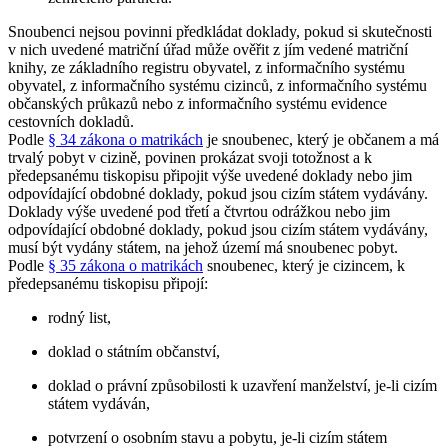
Snoubenci nejsou povinni předkládat doklady, pokud si skutečnosti
v nich uvedené matriční úřad může ověřit z jím vedené matriční
knihy, ze základního registru obyvatel, z informačního systému
obyvatel, z informačního systému cizinců, z informačního systému
občanských průkazů nebo z informačního systému evidence
cestovních dokladů.
Podle
§ 34 zákona o matrikách
je snoubenec, který je občanem a má
trvalý pobyt v cizině, povinen prokázat svoji totožnost a k
předepsanému tiskopisu připojit výše uvedené doklady nebo jim
odpovídající obdobné doklady, pokud jsou cizím státem vydávány.
Doklady výše uvedené pod třetí a čtvrtou odrážkou nebo jim
odpovídající obdobné doklady, pokud jsou cizím státem vydávány,
musí být vydány státem, na jehož území má snoubenec pobyt.
Podle
§ 35 zákona o matrikách
snoubenec, který je cizincem, k
předepsanému tiskopisu připojí:
rodný list,
doklad o státním občanství,
doklad o právní způsobilosti k uzavření manželství, je-li cizím
státem vydáván,
potvrzení o osobním stavu a pobytu, je-li cizím státem