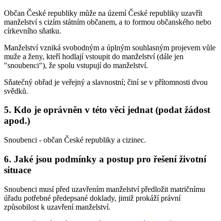
Občan České republiky může na území České republiky uzavřít
manželství s cizím státním občanem, a to formou občanského nebo
církevního sňatku.
Manželství vzniká svobodným a úplným souhlasným projevem vůle
muže a ženy, kteří hodlají vstoupit do manželství (dále jen
"snoubenci"), že spolu vstupují do manželství.
Sňatečný obřad je veřejný a slavnostní; činí se v přítomnosti dvou
svědků.
5. Kdo je oprávněn v této věci jednat (podat žádost
apod.)
Snoubenci - občan České republiky a cizinec.
6. Jaké jsou podmínky a postup pro řešení životní
situace
Snoubenci musí před uzavřením manželství předložit matričnímu
úřadu potřebné předepsané doklady, jimiž prokáží právní
způsobilost k uzavření manželství.