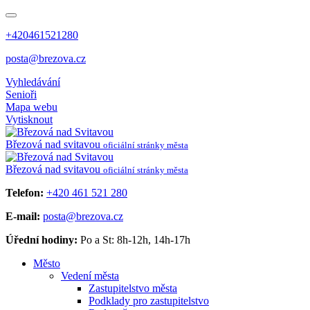
+420461521280
posta@brezova.cz
Vyhledávání
Senioři
Mapa webu
Vytisknout
Březová
nad svitavou
oficiální stránky města
Březová
nad svitavou
oficiální stránky města
Telefon:
+420 461 521 280
E-mail:
posta@brezova.cz
Úřední hodiny:
Po a St: 8h-12h, 14h-17h
Město
Vedení města
Zastupitelstvo města
Podklady pro zastupitelstvo