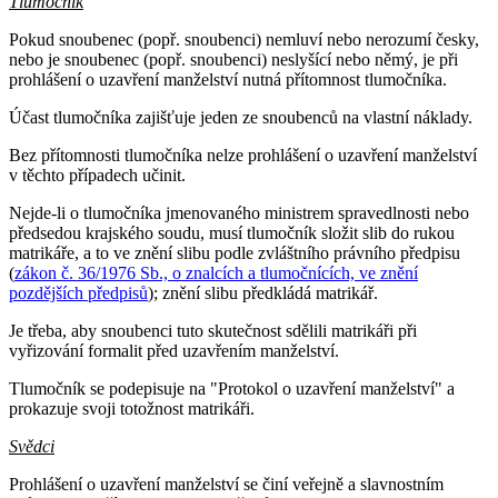
Tlumočník
Pokud snoubenec (popř. snoubenci) nemluví nebo nerozumí česky,
nebo je snoubenec (popř. snoubenci) neslyšící nebo němý, je při
prohlášení o uzavření manželství nutná přítomnost tlumočníka.
Účast tlumočníka zajišťuje jeden ze snoubenců na vlastní náklady.
Bez přítomnosti tlumočníka nelze prohlášení o uzavření manželství
v těchto případech učinit.
Nejde-li o tlumočníka jmenovaného ministrem spravedlnosti nebo
předsedou krajského soudu, musí tlumočník složit slib do rukou
matrikáře, a to ve znění slibu podle zvláštního právního předpisu
(
zákon č. 36/1976 Sb., o znalcích a tlumočnících, ve znění
pozdějších předpisů
); znění slibu předkládá matrikář.
Je třeba, aby snoubenci tuto skutečnost sdělili matrikáři při
vyřizování formalit před uzavřením manželství.
Tlumočník se podepisuje na "Protokol o uzavření manželství" a
prokazuje svoji totožnost matrikáři.
Svědci
Prohlášení o uzavření manželství se činí veřejně a slavnostním