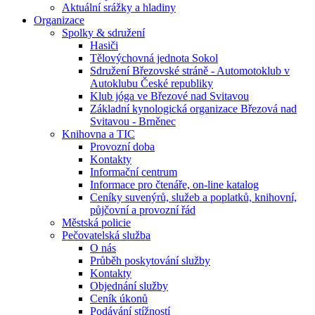
Aktuální srážky a hladiny
Organizace
Spolky & sdružení
Hasiči
Tělovýchovná jednota Sokol
Sdružení Březovské stráně - Automotoklub v
Autoklubu České republiky
Klub jóga ve Březové nad Svitavou
Základní kynologická organizace Březová nad
Svitavou - Brněnec
Knihovna a TIC
Provozní doba
Kontakty
Informační centrum
Informace pro čtenáře, on-line katalog
Ceníky suvenýrů, služeb a poplatků, knihovní,
půjčovní a provozní řád
Městská policie
Pečovatelská služba
O nás
Průběh poskytování služby
Kontakty
Objednání služby
Ceník úkonů
Podávání stížností