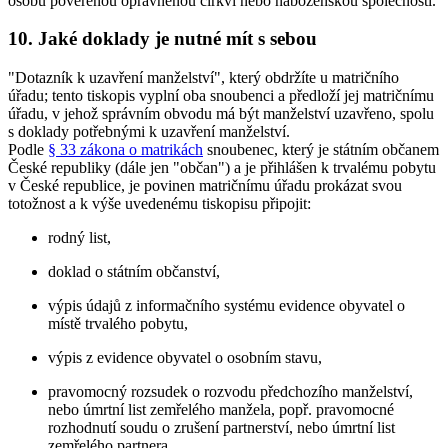
osobu pověřenou oprávněnou církví nebo náboženskou společností.
10. Jaké doklady je nutné mít s sebou
"Dotazník k uzavření manželství", který obdržíte u matričního
úřadu; tento tiskopis vyplní oba snoubenci a předloží jej matričnímu
úřadu, v jehož správním obvodu má být manželství uzavřeno, spolu
s doklady potřebnými k uzavření manželství.
Podle
§ 33 zákona o matrikách
snoubenec, který je státním občanem
České republiky (dále jen "občan") a je přihlášen k trvalému pobytu
v České republice, je povinen matričnímu úřadu prokázat svou
totožnost a k výše uvedenému tiskopisu připojit:
rodný list,
doklad o státním občanství,
výpis údajů z informačního systému evidence obyvatel o
místě trvalého pobytu,
výpis z evidence obyvatel o osobním stavu,
pravomocný rozsudek o rozvodu předchozího manželství,
nebo úmrtní list zemřelého manžela, popř. pravomocné
rozhodnutí soudu o zrušení partnerství, nebo úmrtní list
zemřelého partnera.