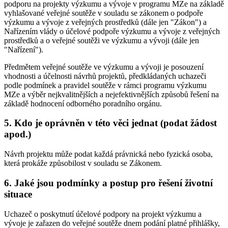
podporu na projekty výzkumu a vývoje v programu MZe na základě
vyhlašované veřejné soutěže v souladu se zákonem o podpoře
výzkumu a vývoje z veřejných prostředků (dále jen "Zákon") a
Nařízením vlády o účelové podpoře výzkumu a vývoje z veřejných
prostředků a o veřejné soutěži ve výzkumu a vývoji (dále jen
"Nařízení").
Předmětem veřejné soutěže ve výzkumu a vývoji je posouzení
vhodnosti a účelnosti návrhů projektů, předkládaných uchazeči
podle podmínek a pravidel soutěže v rámci programu výzkumu
MZe a výběr nejkvalitnějších a nejefektivnějších způsobů řešení na
základě hodnocení odborného poradního orgánu.
5. Kdo je oprávněn v této věci jednat (podat žádost
apod.)
Návrh projektu může podat každá právnická nebo fyzická osoba,
která prokáže způsobilost v souladu se Zákonem.
6. Jaké jsou podmínky a postup pro řešení životní
situace
Uchazeč o poskytnutí účelové podpory na projekt výzkumu a
vývoje je zařazen do veřejné soutěže dnem podání platné přihlášky,