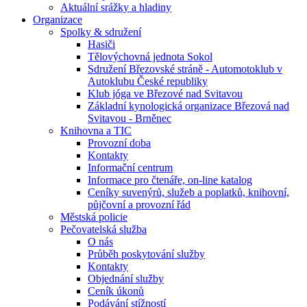
Aktuální srážky a hladiny
Organizace
Spolky & sdružení
Hasiči
Tělovýchovná jednota Sokol
Sdružení Březovské stráně - Automotoklub v
Autoklubu České republiky
Klub jóga ve Březové nad Svitavou
Základní kynologická organizace Březová nad
Svitavou - Brněnec
Knihovna a TIC
Provozní doba
Kontakty
Informační centrum
Informace pro čtenáře, on-line katalog
Ceníky suvenýrů, služeb a poplatků, knihovní,
půjčovní a provozní řád
Městská policie
Pečovatelská služba
O nás
Průběh poskytování služby
Kontakty
Objednání služby
Ceník úkonů
Podávání stížností