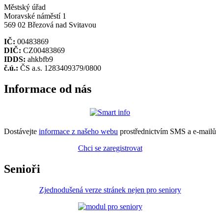
Městský úřad
Moravské náměstí 1
569 02 Březová nad Svitavou
IČ:
00483869
DIČ:
CZ00483869
IDDS:
ahkbfb9
č.ú.:
ČS a.s. 1283409379/0800
Informace od nás
Dostávejte
informace z našeho webu
prostřednictvím SMS a e-mailů
Chci se zaregistrovat
Senioři
Zjednodušená verze stránek nejen pro seniory