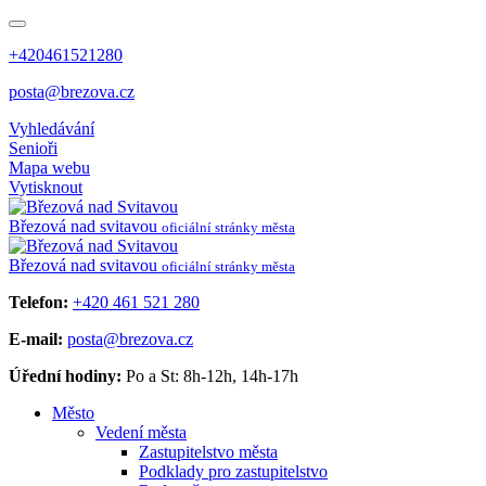
+420461521280
posta@brezova.cz
Vyhledávání
Senioři
Mapa webu
Vytisknout
Březová
nad svitavou
oficiální stránky města
Březová
nad svitavou
oficiální stránky města
Telefon:
+420 461 521 280
E-mail:
posta@brezova.cz
Úřední hodiny:
Po a St: 8h-12h, 14h-17h
Město
Vedení města
Zastupitelstvo města
Podklady pro zastupitelstvo