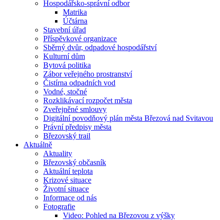
Hospodářsko-správní odbor
Matrika
Účtárna
Stavební úřad
Příspěvkové organizace
Sběrný dvůr, odpadové hospodářství
Kulturní dům
Bytová politika
Zábor veřejného prostranství
Čistírna odpadních vod
Vodné, stočné
Rozklikávací rozpočet města
Zveřejněné smlouvy
Digitální povodňový plán města Březová nad Svitavou
Právní předpisy města
Březovský trail
Aktuálně
Aktuality
Březovský občasník
Aktuální teplota
Krizové situace
Životní situace
Informace od nás
Fotografie
Video: Pohled na Březovou z výšky