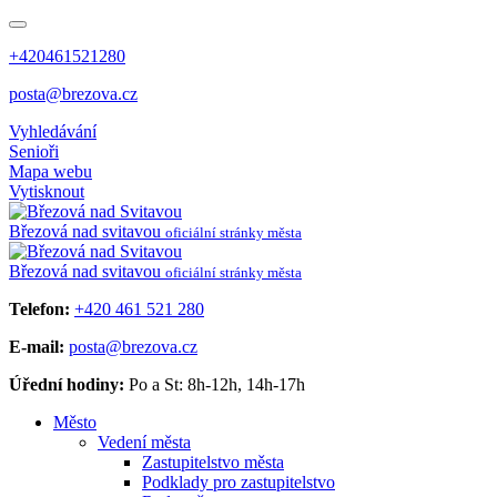
+420461521280
posta@brezova.cz
Vyhledávání
Senioři
Mapa webu
Vytisknout
Březová
nad svitavou
oficiální stránky města
Březová
nad svitavou
oficiální stránky města
Telefon:
+420 461 521 280
E-mail:
posta@brezova.cz
Úřední hodiny:
Po a St: 8h-12h, 14h-17h
Město
Vedení města
Zastupitelstvo města
Podklady pro zastupitelstvo