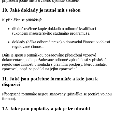
případech podle místa trvalého bydliště žadatele.
10. Jaké doklady je nutné mít s sebou
K přihlášce se přikládají:
úředně ověřené kopie dokladů o odborné kvalifikaci
(ukončení magisterského studijního programu) a
doklady (délka odborné praxe) o dosavadní činnosti v oblasti
regulované činnosti.
Dále je spolu s přihláškou požadováno předložení vzorové
dokumentace podle požadované odborné způsobilosti v příslušné
regulované činnosti v souladu s právními předpisy, kterou žadatel
zpracoval, popř. se podílel na jejím zpracování.
11. Jaké jsou potřebné formuláře a kde jsou k
dispozici
Předepsané formuláře nejsou stanoveny (přihláška se podává volnou
formou).
12. Jaké jsou poplatky a jak je lze uhradit