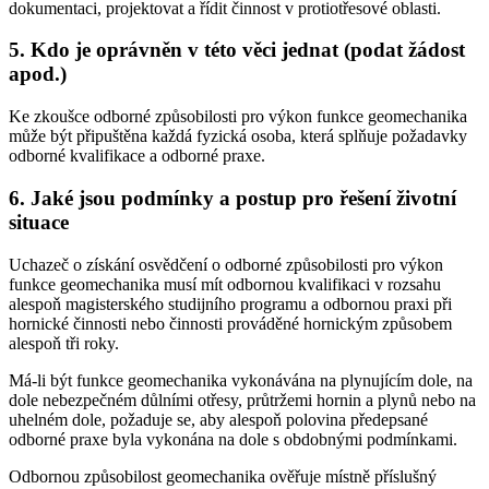
dokumentaci, projektovat a řídit činnost v protiotřesové oblasti.
5. Kdo je oprávněn v této věci jednat (podat žádost
apod.)
Ke zkoušce odborné způsobilosti pro výkon funkce geomechanika
může být připuštěna každá fyzická osoba, která splňuje požadavky
odborné kvalifikace a odborné praxe.
6. Jaké jsou podmínky a postup pro řešení životní
situace
Uchazeč o získání osvědčení o odborné způsobilosti pro výkon
funkce geomechanika musí mít odbornou kvalifikaci v rozsahu
alespoň magisterského studijního programu a odbornou praxi při
hornické činnosti nebo činnosti prováděné hornickým způsobem
alespoň tři roky.
Má-li být funkce geomechanika vykonávána na plynujícím dole, na
dole nebezpečném důlními otřesy, průtržemi hornin a plynů nebo na
uhelném dole, požaduje se, aby alespoň polovina předepsané
odborné praxe byla vykonána na dole s obdobnými podmínkami.
Odbornou způsobilost geomechanika ověřuje místně příslušný