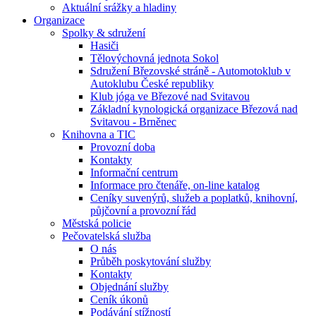
Aktuální srážky a hladiny
Organizace
Spolky & sdružení
Hasiči
Tělovýchovná jednota Sokol
Sdružení Březovské stráně - Automotoklub v
Autoklubu České republiky
Klub jóga ve Březové nad Svitavou
Základní kynologická organizace Březová nad
Svitavou - Brněnec
Knihovna a TIC
Provozní doba
Kontakty
Informační centrum
Informace pro čtenáře, on-line katalog
Ceníky suvenýrů, služeb a poplatků, knihovní,
půjčovní a provozní řád
Městská policie
Pečovatelská služba
O nás
Průběh poskytování služby
Kontakty
Objednání služby
Ceník úkonů
Podávání stížností