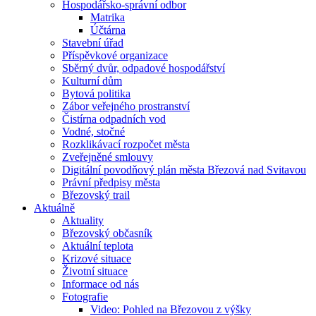
Hospodářsko-správní odbor
Matrika
Účtárna
Stavební úřad
Příspěvkové organizace
Sběrný dvůr, odpadové hospodářství
Kulturní dům
Bytová politika
Zábor veřejného prostranství
Čistírna odpadních vod
Vodné, stočné
Rozklikávací rozpočet města
Zveřejněné smlouvy
Digitální povodňový plán města Březová nad Svitavou
Právní předpisy města
Březovský trail
Aktuálně
Aktuality
Březovský občasník
Aktuální teplota
Krizové situace
Životní situace
Informace od nás
Fotografie
Video: Pohled na Březovou z výšky