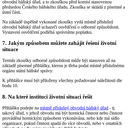
obvodní báňský úřad, a to zkouškou před komisí stanovenou
předsedou Českého báňského úřadu. Zkouška se skládá z písemné a
ústní části.
Na základě úspěšně vykonané zkoušky vydá místně příslušný
obvodní báňský úřad uchazeči osvědčení o odborné způsobilosti.
Vystavení osvědčení podléhá správnímu poplatku.
7. Jakým způsobem můžete zahájit řešení životní
situace
Termín zkoušky odborné způsobilosti může být stanoven až na
základě písemné přihlášky, kterou je třeba podat místně příslušnému
orgánu státní báňské správy.
K přihlášce musí být přiloženy všechny požadované náležitosti dle
bodu 10.
8. Na které instituci životní situaci řešit
Přihlášku podejte na
místně příslušný obvodní báňský úřad
- tj.
takový úřad, v jehož obvodu má být hornická činnost nebo činnost
prováděná hornickým způsobem vykonávána, nebo kde má sídlo
organizace, pokud činnost spadá do více obvodů, nebo v ostatních