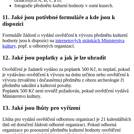
označených A, B, C a D,
fotografie předmětu kulturní hodnoty v osmi kusech.
11. Jaké jsou potřebné formuláře a kde jsou k
dispozici
Formuláře žádostí o vydání osvědčení k vývozu předmětu kulturní
hodnoty jsou k dispozici na
internetových stránkách Ministerstva
kultury
, popř. u odborných organizací.
12. Jaké jsou poplatky a jak je lze uhradit
Osvědčení je žadateli vydáno za poplatek 500 Kč, to neplatí, pokud
je vydáváno osvědčení k vývozu na dobu určitou nebo osvědčení k
vývozu (trvalému i dočasnému) předmětu z oboru archeologie či
předmětu sakrální a kultovní povahy.
Poplatek 500 Kč není rovněž požadován, pokud osvědčení vydává
Ministerstvo kultury.
13. Jaké jsou lhůty pro vyřízení
Lhůta pro vydání osvědčení odbornou organizací je 21 kalendářních
dnů od doručení žádosti odborné organizaci. Pokud odborná
organizace po posouzení předmětu kulturní hodnoty osvědčení