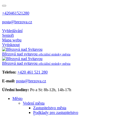
+420461521280
posta@brezova.cz
Vyhledávání
Senioři
Mapa webu
Vytisknout
Březová
nad svitavou
oficiální stránky města
Březová
nad svitavou
oficiální stránky města
Telefon:
+420 461 521 280
E-mail:
posta@brezova.cz
Úřední hodiny:
Po a St: 8h-12h, 14h-17h
Město
Vedení města
Zastupitelstvo města
Podklady pro zastupitelstvo