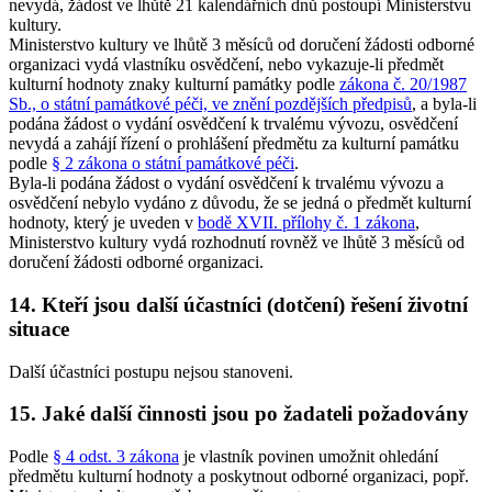
nevydá, žádost ve lhůtě 21 kalendářních dnů postoupí Ministerstvu
kultury.
Ministerstvo kultury ve lhůtě 3 měsíců od doručení žádosti odborné
organizaci vydá vlastníku osvědčení, nebo vykazuje-li předmět
kulturní hodnoty znaky kulturní památky podle
zákona č. 20/1987
Sb., o státní památkové péči, ve znění pozdějších předpisů
, a byla-li
podána žádost o vydání osvědčení k trvalému vývozu, osvědčení
nevydá a zahájí řízení o prohlášení předmětu za kulturní památku
podle
§ 2 zákona o státní památkové péči
.
Byla-li podána žádost o vydání osvědčení k trvalému vývozu a
osvědčení nebylo vydáno z důvodu, že se jedná o předmět kulturní
hodnoty, který je uveden v
bodě XVII. přílohy č. 1 zákona
,
Ministerstvo kultury vydá rozhodnutí rovněž ve lhůtě 3 měsíců od
doručení žádosti odborné organizaci.
14. Kteří jsou další účastníci (dotčení) řešení životní
situace
Další účastníci postupu nejsou stanoveni.
15. Jaké další činnosti jsou po žadateli požadovány
Podle
§ 4 odst. 3 zákona
je vlastník povinen umožnit ohledání
předmětu kulturní hodnoty a poskytnout odborné organizaci, popř.