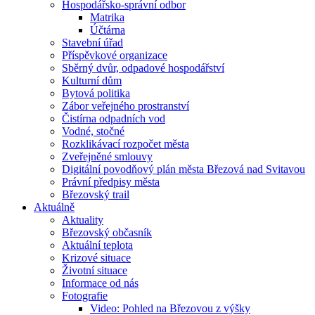
Hospodářsko-správní odbor
Matrika
Účtárna
Stavební úřad
Příspěvkové organizace
Sběrný dvůr, odpadové hospodářství
Kulturní dům
Bytová politika
Zábor veřejného prostranství
Čistírna odpadních vod
Vodné, stočné
Rozklikávací rozpočet města
Zveřejněné smlouvy
Digitální povodňový plán města Březová nad Svitavou
Právní předpisy města
Březovský trail
Aktuálně
Aktuality
Březovský občasník
Aktuální teplota
Krizové situace
Životní situace
Informace od nás
Fotografie
Video: Pohled na Březovou z výšky