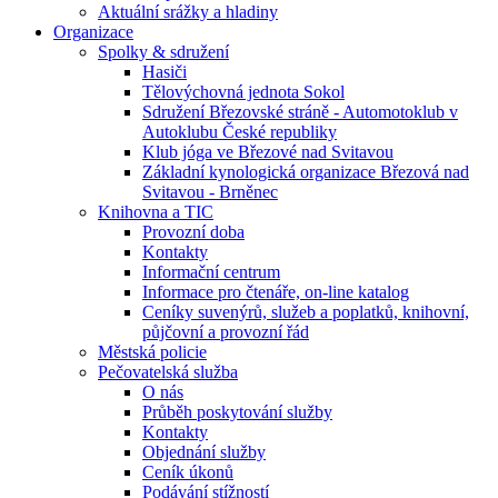
Aktuální srážky a hladiny
Organizace
Spolky & sdružení
Hasiči
Tělovýchovná jednota Sokol
Sdružení Březovské stráně - Automotoklub v
Autoklubu České republiky
Klub jóga ve Březové nad Svitavou
Základní kynologická organizace Březová nad
Svitavou - Brněnec
Knihovna a TIC
Provozní doba
Kontakty
Informační centrum
Informace pro čtenáře, on-line katalog
Ceníky suvenýrů, služeb a poplatků, knihovní,
půjčovní a provozní řád
Městská policie
Pečovatelská služba
O nás
Průběh poskytování služby
Kontakty
Objednání služby
Ceník úkonů
Podávání stížností