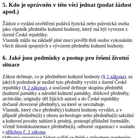
5. Kdo je oprávněn v této věci jednat (podat žádost
apod.)
Žádost o vydání osvědčení podává fyzická nebo právnická osoba
jako vlastník předmětu kulturní hodnoty, který má být vyvezen z
území České republiky.
Vlastník může na základě plné moci pověřit třetí osobu vykonáním
všech úkonů spojených s vývozem předmětu kulturní hodnoty.
6. Jaké jsou podmínky a postup pro řešení životní
situace
Zákon definuje, co je předmětem kulturní hodnoty (
§ 1 zákona
), za
jakých podmínek je možné tyto předměty vyvézt z území České
republiky (
§ 2 zákona
), a současně definuje skupinu předmětů
(kulturní památky a národní kulturní památky, sbírkové předměty,
archiválie, originály děl žijících autorů a do České republiky
dočasně dovezené předměty), na které se nevztahuje.
Vlastník, který chce předmět(y) kulturní hodnoty vyvážet, a v
případě předmětu(ů) z oboru archeologie nebo předmětu(ů) sakrální
a kultovní povahy nabízet k prodeji, postoupí příslušné formuláře,
včetně fotodokumentace předmětu(ů), odborné organizaci v souladu
s
přílohou č. 2 zákona
.
Odborná organizace žádost vyřídí ve lhůtě a způsobem uvedeným