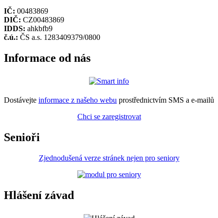
IČ:
00483869
DIČ:
CZ00483869
IDDS:
ahkbfb9
č.ú.:
ČS a.s. 1283409379/0800
Informace od nás
Dostávejte
informace z našeho webu
prostřednictvím SMS a e-mailů
Chci se zaregistrovat
Senioři
Zjednodušená verze stránek nejen pro seniory
Hlášení závad