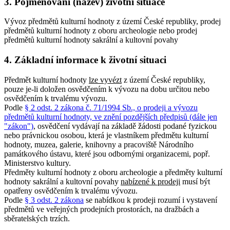
3. Pojmenování (název) životní situace
Vývoz předmětů kulturní hodnoty z území České republiky, prodej
předmětů kulturní hodnoty z oboru archeologie nebo prodej
předmětů kulturní hodnoty sakrální a kultovní povahy
4. Základní informace k životní situaci
Předmět kulturní hodnoty
lze vyvézt
z území České republiky,
pouze je-li doložen osvědčením k vývozu na dobu určitou nebo
osvědčením k trvalému vývozu.
Podle
§ 2 odst. 2 zákona č. 71/1994 Sb., o prodeji a vývozu
předmětů kulturní hodnoty, ve znění pozdějších předpisů (dále jen
"zákon")
, osvědčení vydávají na základě žádosti podané fyzickou
nebo právnickou osobou, která je vlastníkem předmětu kulturní
hodnoty, muzea, galerie, knihovny a pracoviště Národního
památkového ústavu, které jsou odbornými organizacemi, popř.
Ministerstvo kultury.
Předměty kulturní hodnoty z oboru archeologie a předměty kulturní
hodnoty sakrální a kultovní povahy
nabízené k prodeji
musí být
opatřeny osvědčením k trvalému vývozu.
Podle
§ 3 odst. 2 zákona
se nabídkou k prodeji rozumí i vystavení
předmětů ve veřejných prodejních prostorách, na dražbách a
sběratelských trzích.