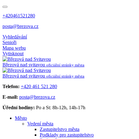
+420461521280
posta@brezova.cz
Vyhledávání
Senioři
Mapa webu
Vytisknout
Březová
nad svitavou
oficiální stránky města
Březová
nad svitavou
oficiální stránky města
Telefon:
+420 461 521 280
E-mail:
posta@brezova.cz
Úřední hodiny:
Po a St: 8h-12h, 14h-17h
Město
Vedení města
Zastupitelstvo města
Podklady pro zastupitelstvo