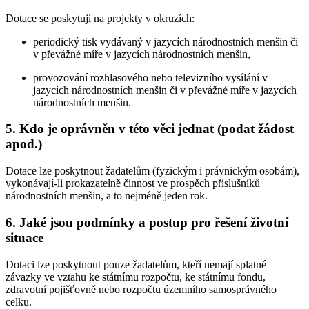
Dotace se poskytují na projekty v okruzích:
periodický tisk vydávaný v jazycích národnostních menšin či
v převážné míře v jazycích národnostních menšin,
provozování rozhlasového nebo televizního vysílání v
jazycích národnostních menšin či v převážné míře v jazycích
národnostních menšin.
5. Kdo je oprávněn v této věci jednat (podat žádost
apod.)
Dotace lze poskytnout žadatelům (fyzickým i právnickým osobám),
vykonávají-li prokazatelně činnost ve prospěch příslušníků
národnostních menšin, a to nejméně jeden rok.
6. Jaké jsou podmínky a postup pro řešení životní
situace
Dotaci lze poskytnout pouze žadatelům, kteří nemají splatné
závazky ve vztahu ke státnímu rozpočtu, ke státnímu fondu,
zdravotní pojišťovně nebo rozpočtu územního samosprávného
celku.