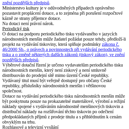
znění pozdějších předpisů
.
Ministerstvo kultury je v odůvodněných případech oprávněno
pozastavit proplácení dotace, a to zejména při porušení rozpočtové
kázně ze strany příjemce dotace.
Na dotaci není právní nárok.
Periodický tisk
O dotaci na podporu periodického tisku vydávaného v jazycích
národnostních menšin může žadatel požádat pouze tehdy, předloží-li
projekt na vydávání tiskoviny, která splňuje podmínky
zákona č.
46/2000 Sb., o právech a povinnostech při vydávání periodického
tisku a o změně některých dalších zákonů (tiskový zákon), ve znění
pozdějších předpisů
.
Výběrové dotační řízení je určeno vydavatelům periodického tisku
národnostních menšin, který není ziskový a není smluvně
distribuován do prodejní sítě mimo území České republiky.
Vydávaný titul musí být veřejně dostupný pro občany České
republiky, příslušníky národnostních menšin i většinovou
společnost.
Dotace na vydávání periodického tisku národnostních menšin může
být poskytnuta pouze na prokazatelné materiálové, výrobní a režijní
náklady spojené s vydáváním národnostně menšinových tiskovin a
distribuční náklady na rozšiřování těchto tiskovin po odečtení
předpokládaných příjmů z prodeje titulu a s přihlédnutím k cenám
obvyklým na trhu.
Rozhlasové a televizní vysílání