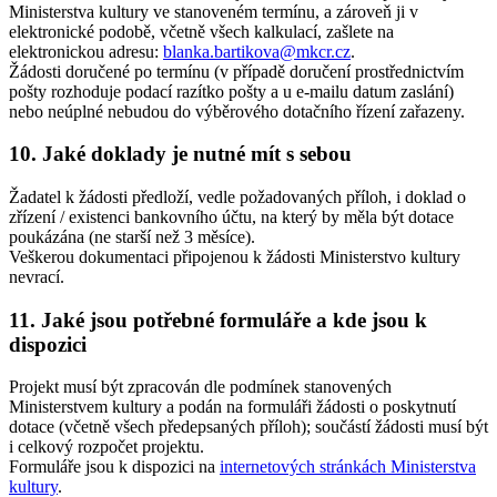
Ministerstva kultury ve stanoveném termínu, a zároveň ji v
elektronické podobě, včetně všech kalkulací, zašlete na
elektronickou adresu:
blanka.bartikova@mkcr.cz
.
Žádosti doručené po termínu (v případě doručení prostřednictvím
pošty rozhoduje podací razítko pošty a u e-mailu datum zaslání)
nebo neúplné nebudou do výběrového dotačního řízení zařazeny.
10. Jaké doklady je nutné mít s sebou
Žadatel k žádosti předloží, vedle požadovaných příloh, i doklad o
zřízení / existenci bankovního účtu, na který by měla být dotace
poukázána (ne starší než 3 měsíce).
Veškerou dokumentaci připojenou k žádosti Ministerstvo kultury
nevrací.
11. Jaké jsou potřebné formuláře a kde jsou k
dispozici
Projekt musí být zpracován dle podmínek stanovených
Ministerstvem kultury a podán na formuláři žádosti o poskytnutí
dotace (včetně všech předepsaných příloh); součástí žádosti musí být
i celkový rozpočet projektu.
Formuláře jsou k dispozici na
internetových stránkách Ministerstva
kultury
.