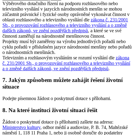
Výběrového dotačního řízení na podporu rozhlasového nebo
televizního vysílání v jazycích národnostních menšin se mohou
zúčastnit právnické i fyzické osoby oprávněné vykonávat činnost v
oblasti rozhlasového a televizního vysílání dle
zákona č. 231/2001
Sb., o provozování rozhlasového a televizního vysílání a o změně
dalších zákonů, ve znění pozdějších předpisů
, a které se ve své
činnosti zaměřují na národnostně menšinovou činnost.
Projekty musí být zaměřeny na výrobu jednotlivých pořadů nebo
cyklu pořadů v příslušném jazyce národnostní menšiny nebo pořadů
o národnostních menšinách.
Televizním a rozhlasovým vysíláním se rozumí vysílání dle
zákona
č. 231/2001 Sb., o provozování rozhlasového a televizního vysílání
a o změně dalších zákonů, ve znění pozdějších předpisů
.
7. Jakým způsobem můžete zahájit řešení životní
situace
Podejte písemnou žádost o poskytnutí dotace s přílohami.
8. Na které instituci životní situaci řešit
Žádost o poskytnutí dotace (s přílohami) zašlete na adresu:
Ministerstvo kultury
, odbor médií a audiovize, P. B. 74, Maltézské
náměstí 1, 118 11 Praha 1, nebo ji osobně doručte do podatelny