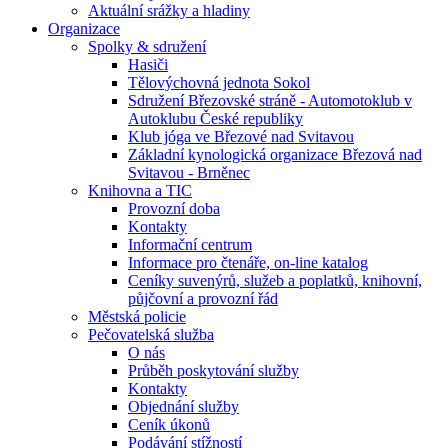
Aktuální srážky a hladiny
Organizace
Spolky & sdružení
Hasiči
Tělovýchovná jednota Sokol
Sdružení Březovské stráně - Automotoklub v
Autoklubu České republiky
Klub jóga ve Březové nad Svitavou
Základní kynologická organizace Březová nad
Svitavou - Brněnec
Knihovna a TIC
Provozní doba
Kontakty
Informační centrum
Informace pro čtenáře, on-line katalog
Ceníky suvenýrů, služeb a poplatků, knihovní,
půjčovní a provozní řád
Městská policie
Pečovatelská služba
O nás
Průběh poskytování služby
Kontakty
Objednání služby
Ceník úkonů
Podávání stížností