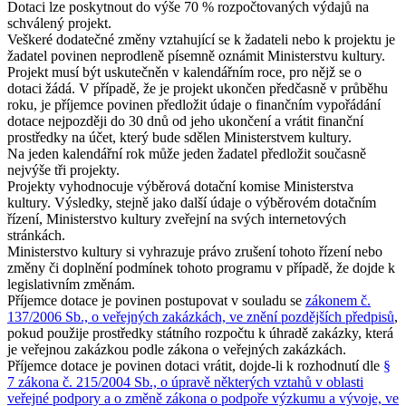
Dotaci lze poskytnout do výše 70 % rozpočtovaných výdajů na
schválený projekt.
Veškeré dodatečné změny vztahující se k žadateli nebo k projektu je
žadatel povinen neprodleně písemně oznámit Ministerstvu kultury.
Projekt musí být uskutečněn v kalendářním roce, pro nějž se o
dotaci žádá. V případě, že je projekt ukončen předčasně v průběhu
roku, je příjemce povinen předložit údaje o finančním vypořádání
dotace nejpozději do 30 dnů od jeho ukončení a vrátit finanční
prostředky na účet, který bude sdělen Ministerstvem kultury.
Na jeden kalendářní rok může jeden žadatel předložit současně
nejvýše tři projekty.
Projekty vyhodnocuje výběrová dotační komise Ministerstva
kultury. Výsledky, stejně jako další údaje o výběrovém dotačním
řízení, Ministerstvo kultury zveřejní na svých internetových
stránkách.
Ministerstvo kultury si vyhrazuje právo zrušení tohoto řízení nebo
změny či doplnění podmínek tohoto programu v případě, že dojde k
legislativním změnám.
Příjemce dotace je povinen postupovat v souladu se
zákonem č.
137/2006 Sb., o veřejných zakázkách, ve znění pozdějších předpisů
,
pokud použije prostředky státního rozpočtu k úhradě zakázky, která
je veřejnou zakázkou podle zákona o veřejných zakázkách.
Příjemce dotace je povinen dotaci vrátit, dojde-li k rozhodnutí dle
§
7 zákona č. 215/2004 Sb., o úpravě některých vztahů v oblasti
veřejné podpory a o změně zákona o podpoře výzkumu a vývoje, ve