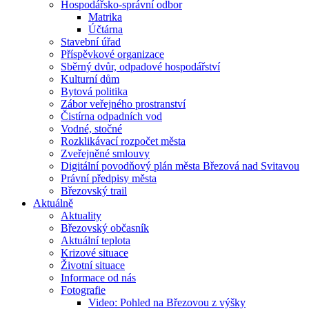
Hospodářsko-správní odbor
Matrika
Účtárna
Stavební úřad
Příspěvkové organizace
Sběrný dvůr, odpadové hospodářství
Kulturní dům
Bytová politika
Zábor veřejného prostranství
Čistírna odpadních vod
Vodné, stočné
Rozklikávací rozpočet města
Zveřejněné smlouvy
Digitální povodňový plán města Březová nad Svitavou
Právní předpisy města
Březovský trail
Aktuálně
Aktuality
Březovský občasník
Aktuální teplota
Krizové situace
Životní situace
Informace od nás
Fotografie
Video: Pohled na Březovou z výšky