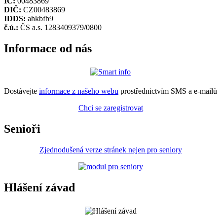
IČ:
00483869
DIČ:
CZ00483869
IDDS:
ahkbfb9
č.ú.:
ČS a.s. 1283409379/0800
Informace od nás
Dostávejte
informace z našeho webu
prostřednictvím SMS a e-mailů
Chci se zaregistrovat
Senioři
Zjednodušená verze stránek nejen pro seniory
Hlášení závad