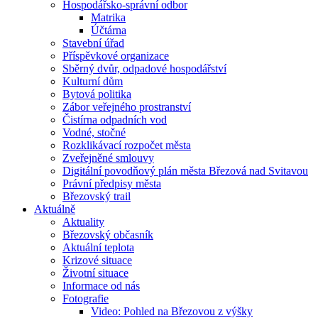
Hospodářsko-správní odbor
Matrika
Účtárna
Stavební úřad
Příspěvkové organizace
Sběrný dvůr, odpadové hospodářství
Kulturní dům
Bytová politika
Zábor veřejného prostranství
Čistírna odpadních vod
Vodné, stočné
Rozklikávací rozpočet města
Zveřejněné smlouvy
Digitální povodňový plán města Březová nad Svitavou
Právní předpisy města
Březovský trail
Aktuálně
Aktuality
Březovský občasník
Aktuální teplota
Krizové situace
Životní situace
Informace od nás
Fotografie
Video: Pohled na Březovou z výšky