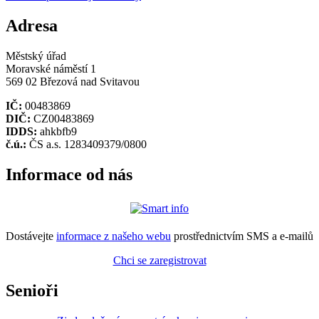
Adresa
Městský úřad
Moravské náměstí 1
569 02 Březová nad Svitavou
IČ:
00483869
DIČ:
CZ00483869
IDDS:
ahkbfb9
č.ú.:
ČS a.s. 1283409379/0800
Informace od nás
Dostávejte
informace z našeho webu
prostřednictvím SMS a e-mailů
Chci se zaregistrovat
Senioři