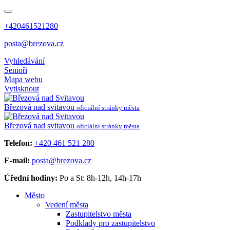
+420461521280
posta@brezova.cz
Vyhledávání
Senioři
Mapa webu
Vytisknout
Březová
nad svitavou
oficiální stránky města
Březová
nad svitavou
oficiální stránky města
Telefon:
+420 461 521 280
E-mail:
posta@brezova.cz
Úřední hodiny:
Po a St: 8h-12h, 14h-17h
Město
Vedení města
Zastupitelstvo města
Podklady pro zastupitelstvo