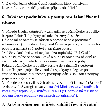
V této věci jedná občan České republiky, který byl živelní
katastrofou v zahraničí postižen, příp. osoba blízká.
6. Jaké jsou podmínky a postup pro řešení životní
situace
V případě živelní katastrofy v zahraničí se občan České republiky
bezprostředně řídí pokyny místních krizových složek.
Dále se může obrátit (se žádostí o pomoc nebo o poskytnutí
informací aj.) na zastupitelský úřad České republiky v zemi svého
pobytu a nahlásit svůj pobyt v zasažené oblasti.
Jestliže v dané třetí zemi nepůsobí zastupitelský úřad České
republiky, může se občan České republiky obrátit na některý ze
zastupitelských úřadů Evropské unie v zemi svého pobytu.
Pokud občan České republiky cestuje do zahraničí s cestovní
kanceláří, postupuje dále v souladu s pokyny delegáta; pokud
cestuje do zahraničí služebně, postupuje dále v souladu s pokyny
přijímající organizace.
V případě cest do rizikových oblastí v zahraničí je možné (žádoucí)
se dobrovolně zaregistrovat v
databázi Ministerstva zahraničních
věcí České republiky - systém DROZD ("Dobrovolná registrace
občanů České republiky při cestách do zahraničí")
.
7. Jakým způsobem můžete zahájit řešení životní