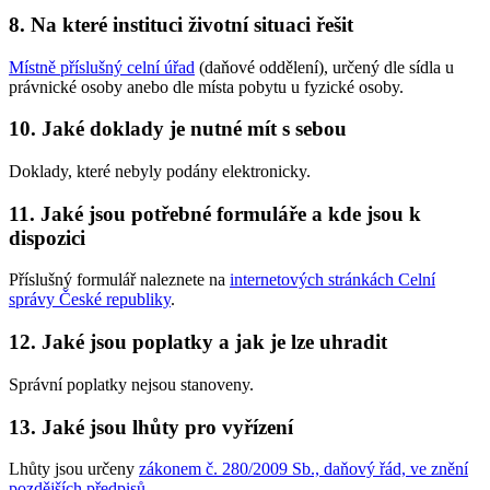
8. Na které instituci životní situaci řešit
Místně příslušný celní úřad
(daňové oddělení), určený dle sídla u
právnické osoby anebo dle místa pobytu u fyzické osoby.
10. Jaké doklady je nutné mít s sebou
Doklady, které nebyly podány elektronicky.
11. Jaké jsou potřebné formuláře a kde jsou k
dispozici
Příslušný formulář naleznete na
internetových stránkách Celní
správy České republiky
.
12. Jaké jsou poplatky a jak je lze uhradit
Správní poplatky nejsou stanoveny.
13. Jaké jsou lhůty pro vyřízení
Lhůty jsou určeny
zákonem č. 280/2009 Sb., daňový řád, ve znění
pozdějších předpisů
.