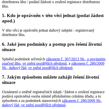
distributora lihu / podání žádosti o zrušení registrace distributora
lihu.
5. Kdo je oprávněn v této věci jednat (podat žádost
apod.)
V této věci je oprávněn jednat daňový subjekt - registrovaný
distributor lihu.
6. Jaké jsou podmínky a postup pro řešení životní
situace
Splnění podmínek určených
zákonem č. 307/2013 Sb., o povinném
značení lihu, ve znění pozdějších předpisů
, a
zákonem č. 280/2009
Sb., daňový řád, ve znění pozdějších předpisů
.
7. Jakým způsobem můžete zahájit řešení životní
situace
Oznámení o změně registračních údajů / žádost o zrušení registrace
podává oprávněná osoba místně příslušnému celnímu úřadu, a to
způsobem a za podmínek stanovených
zákonem č. 280/2009 Sb.,
daňový řád, ve znění pozdějších předpisů
.