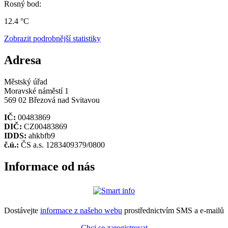
Rosný bod:
12.4 °C
Zobrazit podrobnější statistiky
Adresa
Městský úřad
Moravské náměstí 1
569 02 Březová nad Svitavou
IČ:
00483869
DIČ:
CZ00483869
IDDS:
ahkbfb9
č.ú.:
ČS a.s. 1283409379/0800
Informace od nás
Dostávejte
informace z našeho webu
prostřednictvím SMS a e-mailů
Chci se zaregistrovat