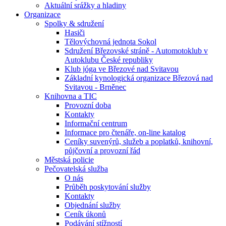
Aktuální srážky a hladiny
Organizace
Spolky & sdružení
Hasiči
Tělovýchovná jednota Sokol
Sdružení Březovské stráně - Automotoklub v
Autoklubu České republiky
Klub jóga ve Březové nad Svitavou
Základní kynologická organizace Březová nad
Svitavou - Brněnec
Knihovna a TIC
Provozní doba
Kontakty
Informační centrum
Informace pro čtenáře, on-line katalog
Ceníky suvenýrů, služeb a poplatků, knihovní,
půjčovní a provozní řád
Městská policie
Pečovatelská služba
O nás
Průběh poskytování služby
Kontakty
Objednání služby
Ceník úkonů
Podávání stížností