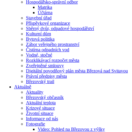
Hospodářsko-správní odbor
Matrika
Účtárna
Stavební úřad
Příspěvkové organizace
Sběrný dvůr, odpadové hospodářství
Kulturní dům
Bytová politika
Zábor veřejného prostranství
Čistírna odpadních vod
Vodné, stočné
Rozklikávací rozpočet města
Zveřejněné smlouvy
Digitální povodňový plán města Březová nad Svitavou
Právní předpisy města
Březovský trail
Aktuálně
Aktuality
Březovský občasník
Aktuální teplota
Krizové situace
Životní situace
Informace od nás
Fotografie
Video: Pohled na Březovou z výšky