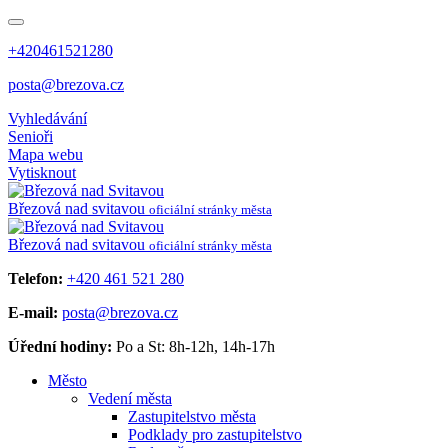
+420461521280
posta@brezova.cz
Vyhledávání
Senioři
Mapa webu
Vytisknout
Březová
nad svitavou
oficiální stránky města
Březová
nad svitavou
oficiální stránky města
Telefon:
+420 461 521 280
E-mail:
posta@brezova.cz
Úřední hodiny:
Po a St: 8h-12h, 14h-17h
Město
Vedení města
Zastupitelstvo města
Podklady pro zastupitelstvo