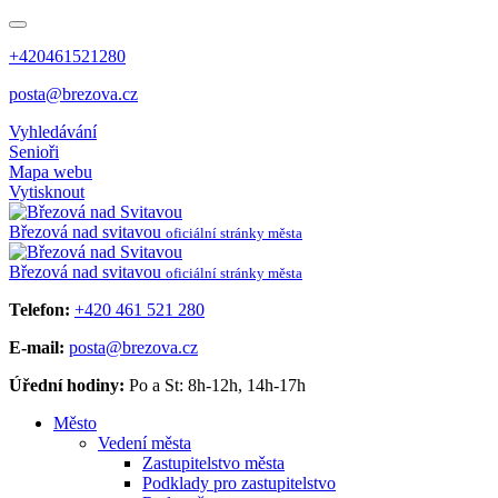
+420461521280
posta@brezova.cz
Vyhledávání
Senioři
Mapa webu
Vytisknout
Březová
nad svitavou
oficiální stránky města
Březová
nad svitavou
oficiální stránky města
Telefon:
+420 461 521 280
E-mail:
posta@brezova.cz
Úřední hodiny:
Po a St: 8h-12h, 14h-17h
Město
Vedení města
Zastupitelstvo města
Podklady pro zastupitelstvo