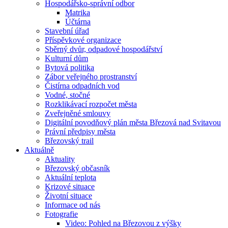
Hospodářsko-správní odbor
Matrika
Účtárna
Stavební úřad
Příspěvkové organizace
Sběrný dvůr, odpadové hospodářství
Kulturní dům
Bytová politika
Zábor veřejného prostranství
Čistírna odpadních vod
Vodné, stočné
Rozklikávací rozpočet města
Zveřejněné smlouvy
Digitální povodňový plán města Březová nad Svitavou
Právní předpisy města
Březovský trail
Aktuálně
Aktuality
Březovský občasník
Aktuální teplota
Krizové situace
Životní situace
Informace od nás
Fotografie
Video: Pohled na Březovou z výšky