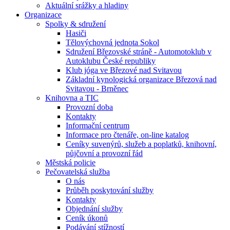
Aktuální srážky a hladiny
Organizace
Spolky & sdružení
Hasiči
Tělovýchovná jednota Sokol
Sdružení Březovské stráně - Automotoklub v
Autoklubu České republiky
Klub jóga ve Březové nad Svitavou
Základní kynologická organizace Březová nad
Svitavou - Brněnec
Knihovna a TIC
Provozní doba
Kontakty
Informační centrum
Informace pro čtenáře, on-line katalog
Ceníky suvenýrů, služeb a poplatků, knihovní,
půjčovní a provozní řád
Městská policie
Pečovatelská služba
O nás
Průběh poskytování služby
Kontakty
Objednání služby
Ceník úkonů
Podávání stížností