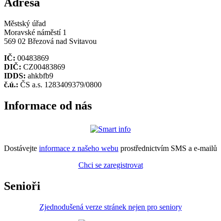
Adresa
Městský úřad
Moravské náměstí 1
569 02 Březová nad Svitavou
IČ:
00483869
DIČ:
CZ00483869
IDDS:
ahkbfb9
č.ú.:
ČS a.s. 1283409379/0800
Informace od nás
Dostávejte
informace z našeho webu
prostřednictvím SMS a e-mailů
Chci se zaregistrovat
Senioři
Zjednodušená verze stránek nejen pro seniory