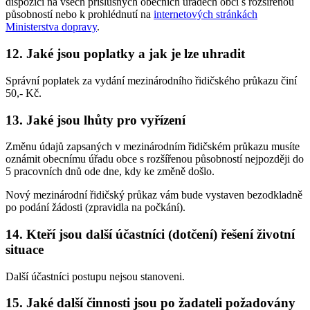
dispozici na všech příslušných obecních úřadech obcí s rozšířenou
působností nebo k prohlédnutí na
internetových stránkách
Ministerstva dopravy
.
12. Jaké jsou poplatky a jak je lze uhradit
Správní poplatek za vydání mezinárodního řidičského průkazu činí
50,- Kč.
13. Jaké jsou lhůty pro vyřízení
Změnu údajů zapsaných v mezinárodním řidičském průkazu musíte
oznámit obecnímu úřadu obce s rozšířenou působností nejpozději do
5 pracovních dnů ode dne, kdy ke změně došlo.
Nový mezinárodní řidičský průkaz vám bude vystaven bezodkladně
po podání žádosti (zpravidla na počkání).
14. Kteří jsou další účastníci (dotčení) řešení životní
situace
Další účastníci postupu nejsou stanoveni.
15. Jaké další činnosti jsou po žadateli požadovány