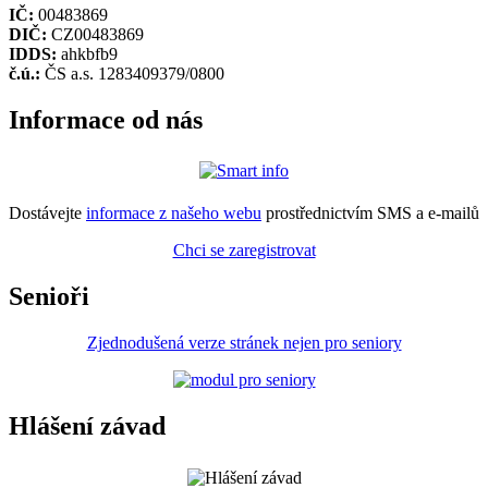
IČ:
00483869
DIČ:
CZ00483869
IDDS:
ahkbfb9
č.ú.:
ČS a.s. 1283409379/0800
Informace od nás
Dostávejte
informace z našeho webu
prostřednictvím SMS a e-mailů
Chci se zaregistrovat
Senioři
Zjednodušená verze stránek nejen pro seniory
Hlášení závad