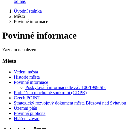
od nás
Úvodní stránka
Město
Povinné informace
Povinné informace
Záznam nenalezen
Město
Vedení města
Historie města
Povinné informace
Poskytování informací dle z.č. 106⁄1999 Sb.
Prohlášení o ochraně soukromí (GDPR)
Czech POINT
Strategický rozvojový dokument města Březová nad Svitavou
Územní plán
Povinná publicita
Hlášení závad