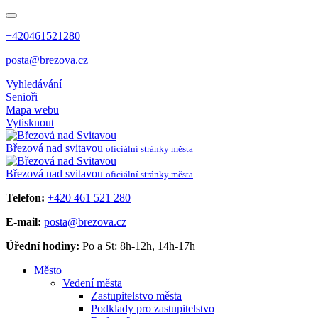
+420461521280
posta@brezova.cz
Vyhledávání
Senioři
Mapa webu
Vytisknout
Březová
nad svitavou
oficiální stránky města
Březová
nad svitavou
oficiální stránky města
Telefon:
+420 461 521 280
E-mail:
posta@brezova.cz
Úřední hodiny:
Po a St: 8h-12h, 14h-17h
Město
Vedení města
Zastupitelstvo města
Podklady pro zastupitelstvo