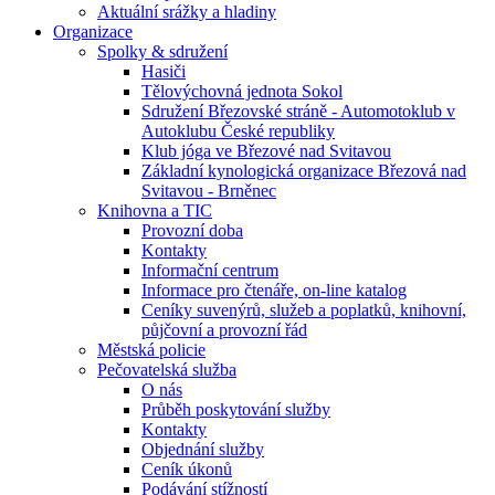
Aktuální srážky a hladiny
Organizace
Spolky & sdružení
Hasiči
Tělovýchovná jednota Sokol
Sdružení Březovské stráně - Automotoklub v
Autoklubu České republiky
Klub jóga ve Březové nad Svitavou
Základní kynologická organizace Březová nad
Svitavou - Brněnec
Knihovna a TIC
Provozní doba
Kontakty
Informační centrum
Informace pro čtenáře, on-line katalog
Ceníky suvenýrů, služeb a poplatků, knihovní,
půjčovní a provozní řád
Městská policie
Pečovatelská služba
O nás
Průběh poskytování služby
Kontakty
Objednání služby
Ceník úkonů
Podávání stížností