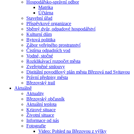
Hospodářsko-správní odbor
Matrika
Účtárna
Stavební úřad
Příspěvkové organizace
Sběrný dvůr, odpadové hospodářství
Kulturní dům
Bytová politika
Zábor veřejného prostranství
Čistírna odpadních vod
Vodné, stočné
Rozklikávací rozpočet města
Zveřejněné smlouvy
Digitální povodňový plán města Březová nad Svitavou
Právní předpisy města
Březovský trail
Aktuálně
Aktuality
Březovský občasník
Aktuální teplota
Krizové situace
Životní situace
Informace od nás
Fotografie
Video: Pohled na Březovou z výšky