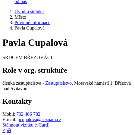
od nás
Úvodní stránka
Město
Povinné informace
Pavla Cupalová
Pavla Cupalová
SRDCEM BŘEZOVÁCI
Role v org. struktuře
členka zastupitelstva -
Zastupitelstvo
, Moravské náměstí 1, Březová
nad Svitavou
Kontakty
Mobil:
702 406 782
E-mail:
pcupalova@seznam.cz
Stáhnout vizitku (vCard)
Zpět