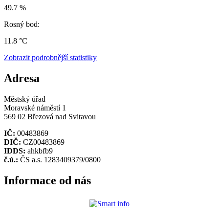
49.7 %
Rosný bod:
11.8 °C
Zobrazit podrobnější statistiky
Adresa
Městský úřad
Moravské náměstí 1
569 02 Březová nad Svitavou
IČ:
00483869
DIČ:
CZ00483869
IDDS:
ahkbfb9
č.ú.:
ČS a.s. 1283409379/0800
Informace od nás