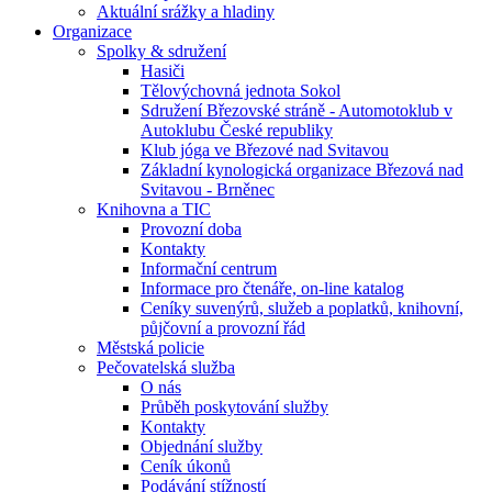
Aktuální srážky a hladiny
Organizace
Spolky & sdružení
Hasiči
Tělovýchovná jednota Sokol
Sdružení Březovské stráně - Automotoklub v
Autoklubu České republiky
Klub jóga ve Březové nad Svitavou
Základní kynologická organizace Březová nad
Svitavou - Brněnec
Knihovna a TIC
Provozní doba
Kontakty
Informační centrum
Informace pro čtenáře, on-line katalog
Ceníky suvenýrů, služeb a poplatků, knihovní,
půjčovní a provozní řád
Městská policie
Pečovatelská služba
O nás
Průběh poskytování služby
Kontakty
Objednání služby
Ceník úkonů
Podávání stížností