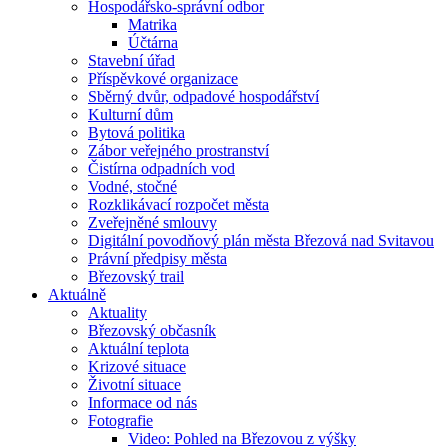
Hospodářsko-správní odbor
Matrika
Účtárna
Stavební úřad
Příspěvkové organizace
Sběrný dvůr, odpadové hospodářství
Kulturní dům
Bytová politika
Zábor veřejného prostranství
Čistírna odpadních vod
Vodné, stočné
Rozklikávací rozpočet města
Zveřejněné smlouvy
Digitální povodňový plán města Březová nad Svitavou
Právní předpisy města
Březovský trail
Aktuálně
Aktuality
Březovský občasník
Aktuální teplota
Krizové situace
Životní situace
Informace od nás
Fotografie
Video: Pohled na Březovou z výšky