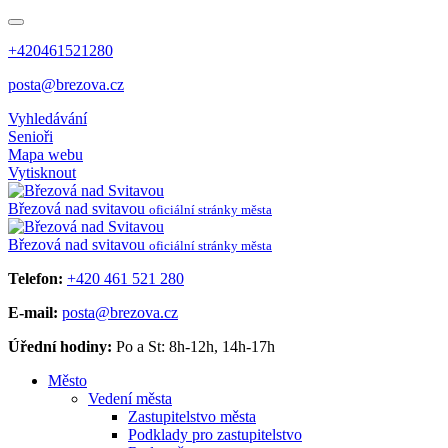
+420461521280
posta@brezova.cz
Vyhledávání
Senioři
Mapa webu
Vytisknout
Březová
nad svitavou
oficiální stránky města
Březová
nad svitavou
oficiální stránky města
Telefon:
+420 461 521 280
E-mail:
posta@brezova.cz
Úřední hodiny:
Po a St: 8h-12h, 14h-17h
Město
Vedení města
Zastupitelstvo města
Podklady pro zastupitelstvo