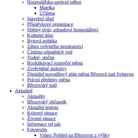
Hospodářsko-správní odbor
Matrika
Účtárna
Stavební úřad
Příspěvkové organizace
Sběrný dvůr, odpadové hospodářství
Kulturní dům
Bytová politika
Zábor veřejného prostranství
Čistírna odpadních vod
Vodné, stočné
Rozklikávací rozpočet města
Zveřejněné smlouvy
Digitální povodňový plán města Březová nad Svitavou
Právní předpisy města
Březovský trail
Aktuálně
Aktuality
Březovský občasník
Aktuální teplota
Krizové situace
Životní situace
Informace od nás
Fotografie
Video: Pohled na Březovou z výšky