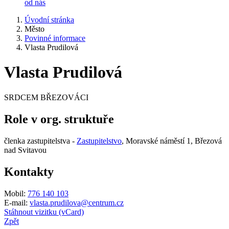
od nás
Úvodní stránka
Město
Povinné informace
Vlasta Prudilová
Vlasta Prudilová
SRDCEM BŘEZOVÁCI
Role v org. struktuře
členka zastupitelstva -
Zastupitelstvo
, Moravské náměstí 1, Březová
nad Svitavou
Kontakty
Mobil:
776 140 103
E-mail:
vlasta.prudilova@centrum.cz
Stáhnout vizitku (vCard)
Zpět