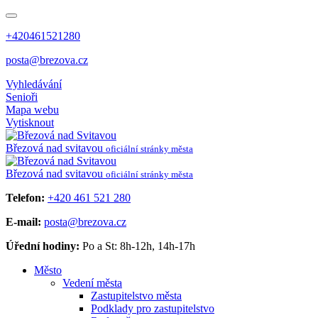
+420461521280
posta@brezova.cz
Vyhledávání
Senioři
Mapa webu
Vytisknout
Březová
nad svitavou
oficiální stránky města
Březová
nad svitavou
oficiální stránky města
Telefon:
+420 461 521 280
E-mail:
posta@brezova.cz
Úřední hodiny:
Po a St: 8h-12h, 14h-17h
Město
Vedení města
Zastupitelstvo města
Podklady pro zastupitelstvo