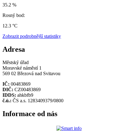
35.2 %
Rosný bod:
12.3 °C
Zobrazit podrobnější statistiky
Adresa
Městský úřad
Moravské náměstí 1
569 02 Březová nad Svitavou
IČ:
00483869
DIČ:
CZ00483869
IDDS:
ahkbfb9
č.ú.:
ČS a.s. 1283409379/0800
Informace od nás