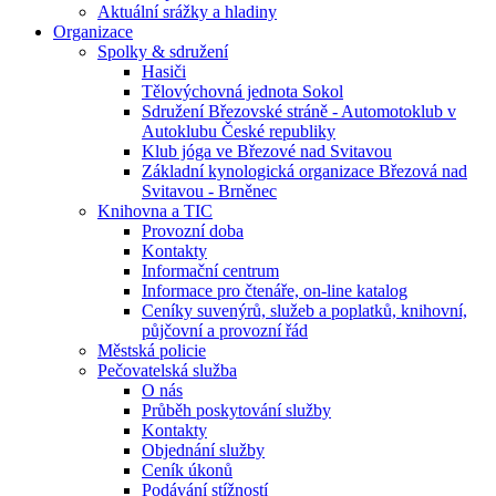
Aktuální srážky a hladiny
Organizace
Spolky & sdružení
Hasiči
Tělovýchovná jednota Sokol
Sdružení Březovské stráně - Automotoklub v
Autoklubu České republiky
Klub jóga ve Březové nad Svitavou
Základní kynologická organizace Březová nad
Svitavou - Brněnec
Knihovna a TIC
Provozní doba
Kontakty
Informační centrum
Informace pro čtenáře, on-line katalog
Ceníky suvenýrů, služeb a poplatků, knihovní,
půjčovní a provozní řád
Městská policie
Pečovatelská služba
O nás
Průběh poskytování služby
Kontakty
Objednání služby
Ceník úkonů
Podávání stížností