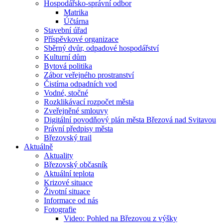
Hospodářsko-správní odbor
Matrika
Účtárna
Stavební úřad
Příspěvkové organizace
Sběrný dvůr, odpadové hospodářství
Kulturní dům
Bytová politika
Zábor veřejného prostranství
Čistírna odpadních vod
Vodné, stočné
Rozklikávací rozpočet města
Zveřejněné smlouvy
Digitální povodňový plán města Březová nad Svitavou
Právní předpisy města
Březovský trail
Aktuálně
Aktuality
Březovský občasník
Aktuální teplota
Krizové situace
Životní situace
Informace od nás
Fotografie
Video: Pohled na Březovou z výšky