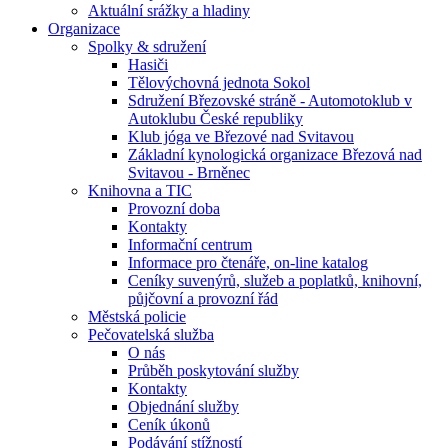
Aktuální srážky a hladiny
Organizace
Spolky & sdružení
Hasiči
Tělovýchovná jednota Sokol
Sdružení Březovské stráně - Automotoklub v
Autoklubu České republiky
Klub jóga ve Březové nad Svitavou
Základní kynologická organizace Březová nad
Svitavou - Brněnec
Knihovna a TIC
Provozní doba
Kontakty
Informační centrum
Informace pro čtenáře, on-line katalog
Ceníky suvenýrů, služeb a poplatků, knihovní,
půjčovní a provozní řád
Městská policie
Pečovatelská služba
O nás
Průběh poskytování služby
Kontakty
Objednání služby
Ceník úkonů
Podávání stížností