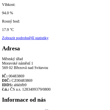
Vlhkost:
94.0 %
Rosný bod:
17.9 °C
Zobrazit podrobnější statistiky
Adresa
Městský úřad
Moravské náměstí 1
569 02 Březová nad Svitavou
IČ:
00483869
DIČ:
CZ00483869
IDDS:
ahkbfb9
č.ú.:
ČS a.s. 1283409379/0800
Informace od nás