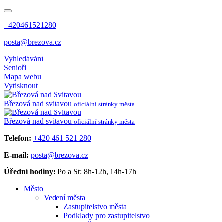
+420461521280
posta@brezova.cz
Vyhledávání
Senioři
Mapa webu
Vytisknout
Březová
nad svitavou
oficiální stránky města
Březová
nad svitavou
oficiální stránky města
Telefon:
+420 461 521 280
E-mail:
posta@brezova.cz
Úřední hodiny:
Po a St: 8h-12h, 14h-17h
Město
Vedení města
Zastupitelstvo města
Podklady pro zastupitelstvo