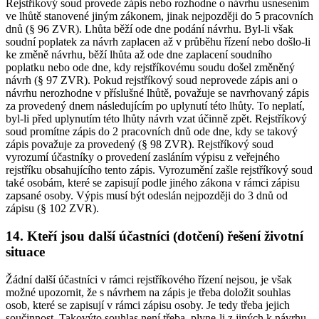
Rejstříkový soud provede zápis nebo rozhodne o návrhu usnesením
ve lhůtě stanovené jiným zákonem, jinak nejpozději do 5 pracovních
dnů (§ 96 ZVR). Lhůta běží ode dne podání návrhu. Byl-li však
soudní poplatek za návrh zaplacen až v průběhu řízení nebo došlo-li
ke změně návrhu, běží lhůta až ode dne zaplacení soudního
poplatku nebo ode dne, kdy rejstříkovému soudu došel změněný
návrh (§ 97 ZVR). Pokud rejstříkový soud neprovede zápis ani o
návrhu nerozhodne v příslušné lhůtě, považuje se navrhovaný zápis
za provedený dnem následujícím po uplynutí této lhůty. To neplatí,
byl-li před uplynutím této lhůty návrh vzat účinně zpět. Rejstříkový
soud promítne zápis do 2 pracovních dnů ode dne, kdy se takový
zápis považuje za provedený (§ 98 ZVR). Rejstříkový soud
vyrozumí účastníky o provedení zasláním výpisu z veřejného
rejstříku obsahujícího tento zápis. Vyrozumění zašle rejstříkový soud
také osobám, které se zapisují podle jiného zákona v rámci zápisu
zapsané osoby. Výpis musí být odeslán nejpozději do 3 dnů od
zápisu (§ 102 ZVR).
14. Kteří jsou další účastníci (dotčení) řešení životní
situace
Žádní další účastníci v rámci rejstříkového řízení nejsou, je však
možné upozornit, že s návrhem na zápis je třeba doložit souhlas
osob, které se zapisují v rámci zápisu osoby. Je tedy třeba jejich
součinnost. Takovýto souhlas není třeba, plyne-li z jiných k návrhu