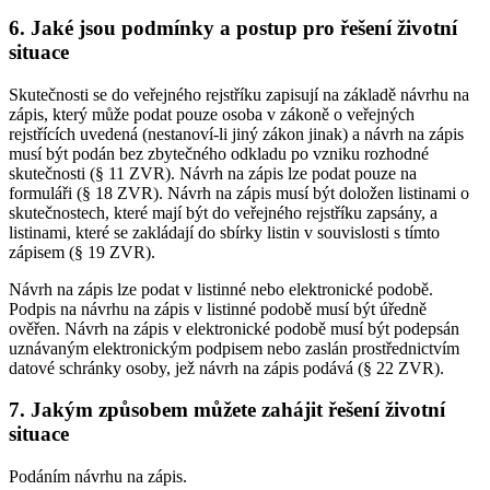
6. Jaké jsou podmínky a postup pro řešení životní
situace
Skutečnosti se do veřejného rejstříku zapisují na základě návrhu na
zápis, který může podat pouze osoba v zákoně o veřejných
rejstřících uvedená (nestanoví-li jiný zákon jinak) a návrh na zápis
musí být podán bez zbytečného odkladu po vzniku rozhodné
skutečnosti (§ 11 ZVR). Návrh na zápis lze podat pouze na
formuláři (§ 18 ZVR). Návrh na zápis musí být doložen listinami o
skutečnostech, které mají být do veřejného rejstříku zapsány, a
listinami, které se zakládají do sbírky listin v souvislosti s tímto
zápisem (§ 19 ZVR).
Návrh na zápis lze podat v listinné nebo elektronické podobě.
Podpis na návrhu na zápis v listinné podobě musí být úředně
ověřen. Návrh na zápis v elektronické podobě musí být podepsán
uznávaným elektronickým podpisem nebo zaslán prostřednictvím
datové schránky osoby, jež návrh na zápis podává (§ 22 ZVR).
7. Jakým způsobem můžete zahájit řešení životní
situace
Podáním návrhu na zápis.