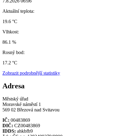
7.8.2026 06:06
Aktuální teplota:
19.6 °C
Vlhkost:
86.1 %
Rosný bod:
17.2 °C
Zobrazit podrobnější statistiky
Adresa
Městský úřad
Moravské náměstí 1
569 02 Březová nad Svitavou
IČ:
00483869
DIČ:
CZ00483869
IDDS:
ahkbfb9