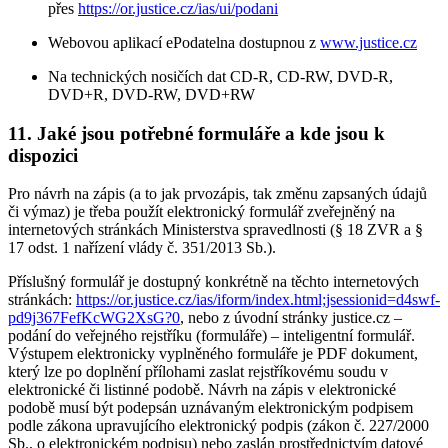
přes
https://or.justice.cz/ias/ui/podani
Webovou aplikací ePodatelna dostupnou z
www.justice.cz
Na technických nosičích dat CD-R, CD-RW, DVD-R,
DVD+R, DVD-RW, DVD+RW
11. Jaké jsou potřebné formuláře a kde jsou k
dispozici
Pro návrh na zápis (a to jak prvozápis, tak změnu zapsaných údajů
či výmaz) je třeba použít elektronický formulář zveřejněný na
internetových stránkách Ministerstva spravedlnosti (§ 18 ZVR a §
17 odst. 1 nařízení vlády č. 351/2013 Sb.).
Příslušný formulář je dostupný konkrétně na těchto internetových
stránkách:
https://or.justice.cz/ias/iform/index.html;jsessionid=d4swf-
pd9j367FefKcWG2XsG?0
, nebo z úvodní stránky justice.cz –
podání do veřejného rejstříku (formuláře) – inteligentní formulář.
Výstupem elektronicky vyplněného formuláře je PDF dokument,
který lze po doplnění přílohami zaslat rejstříkovému soudu v
elektronické či listinné podobě. Návrh na zápis v elektronické
podobě musí být podepsán uznávaným elektronickým podpisem
podle zákona upravujícího elektronický podpis (zákon č. 227/2000
Sb., o elektronickém podpisu) nebo zaslán prostřednictvím datové