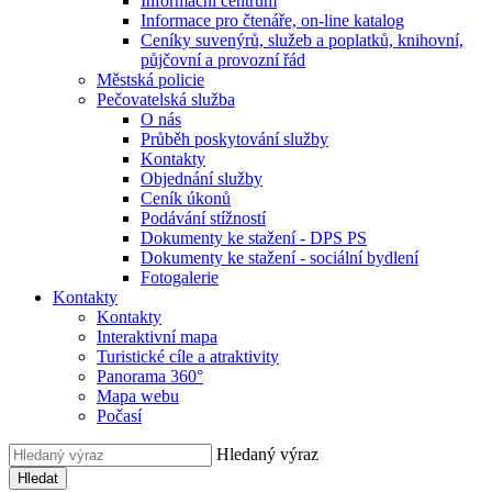
Informační centrum
Informace pro čtenáře, on-line katalog
Ceníky suvenýrů, služeb a poplatků, knihovní,
půjčovní a provozní řád
Městská policie
Pečovatelská služba
O nás
Průběh poskytování služby
Kontakty
Objednání služby
Ceník úkonů
Podávání stížností
Dokumenty ke stažení - DPS PS
Dokumenty ke stažení - sociální bydlení
Fotogalerie
Kontakty
Kontakty
Interaktivní mapa
Turistické cíle a atraktivity
Panorama 360°
Mapa webu
Počasí
Hledaný výraz
Hledat