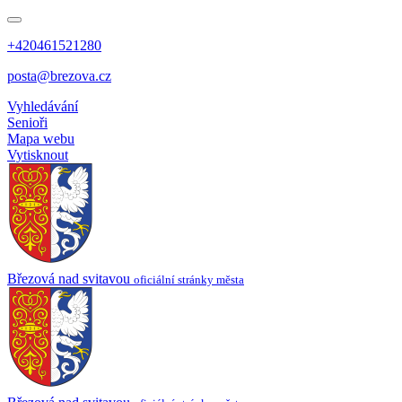
+420461521280
posta@brezova.cz
Vyhledávání
Senioři
Mapa webu
Vytisknout
Březová
nad svitavou
oficiální stránky města