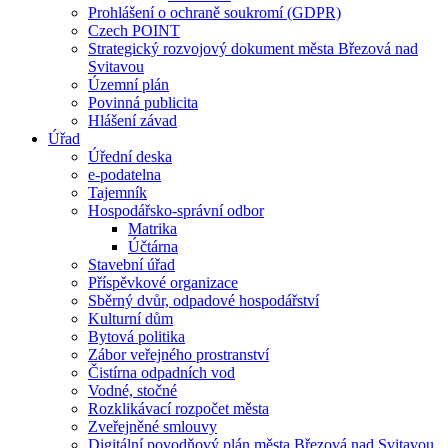
Prohlášení o ochraně soukromí (GDPR)
Czech POINT
Strategický rozvojový dokument města Březová nad
Svitavou
Územní plán
Povinná publicita
Hlášení závad
Úřad
Úřední deska
e-podatelna
Tajemník
Hospodářsko-správní odbor
Matrika
Účtárna
Stavební úřad
Příspěvkové organizace
Sběrný dvůr, odpadové hospodářství
Kulturní dům
Bytová politika
Zábor veřejného prostranství
Čistírna odpadních vod
Vodné, stočné
Rozklikávací rozpočet města
Zveřejněné smlouvy
Digitální povodňový plán města Březová nad Svitavou