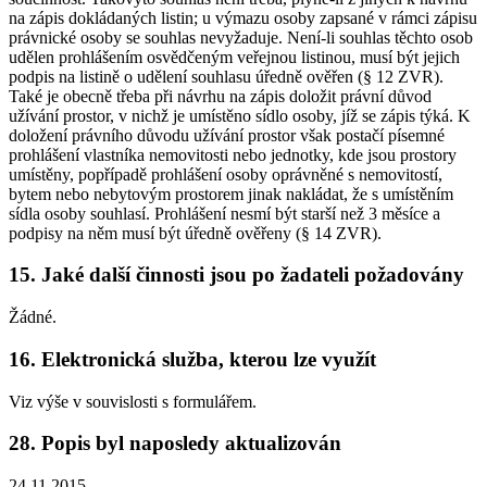
na zápis dokládaných listin; u výmazu osoby zapsané v rámci zápisu
právnické osoby se souhlas nevyžaduje. Není-li souhlas těchto osob
udělen prohlášením osvědčeným veřejnou listinou, musí být jejich
podpis na listině o udělení souhlasu úředně ověřen (§ 12 ZVR).
Také je obecně třeba při návrhu na zápis doložit právní důvod
užívání prostor, v nichž je umístěno sídlo osoby, jíž se zápis týká. K
doložení právního důvodu užívání prostor však postačí písemné
prohlášení vlastníka nemovitosti nebo jednotky, kde jsou prostory
umístěny, popřípadě prohlášení osoby oprávněné s nemovitostí,
bytem nebo nebytovým prostorem jinak nakládat, že s umístěním
sídla osoby souhlasí. Prohlášení nesmí být starší než 3 měsíce a
podpisy na něm musí být úředně ověřeny (§ 14 ZVR).
15. Jaké další činnosti jsou po žadateli požadovány
Žádné.
16. Elektronická služba, kterou lze využít
Viz výše v souvislosti s formulářem.
28. Popis byl naposledy aktualizován
24.11.2015