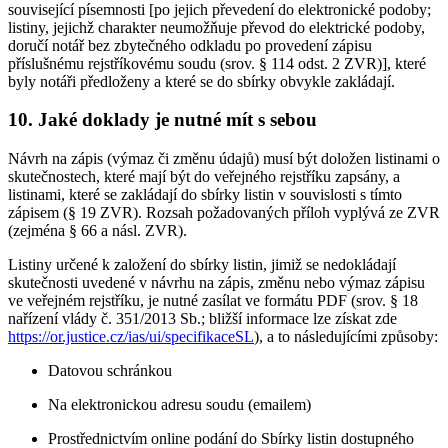
související písemnosti [po jejich převedení do elektronické podoby;
listiny, jejichž charakter neumožňuje převod do elektrické podoby,
doručí notář bez zbytečného odkladu po provedení zápisu
příslušnému rejstříkovému soudu (srov. § 114 odst. 2 ZVR)], které
byly notáři předloženy a které se do sbírky obvykle zakládají.
10. Jaké doklady je nutné mít s sebou
Návrh na zápis (výmaz či změnu údajů) musí být doložen listinami o
skutečnostech, které mají být do veřejného rejstříku zapsány, a
listinami, které se zakládají do sbírky listin v souvislosti s tímto
zápisem (§ 19 ZVR). Rozsah požadovaných příloh vyplývá ze ZVR
(zejména § 66 a násl. ZVR).
Listiny určené k založení do sbírky listin, jimiž se nedokládají
skutečnosti uvedené v návrhu na zápis, změnu nebo výmaz zápisu
ve veřejném rejstříku, je nutné zasílat ve formátu PDF (srov. § 18
nařízení vlády č. 351/2013 Sb.; bližší informace lze získat zde
https://or.justice.cz/ias/ui/specifikaceSL
), a to následujícími způsoby:
Datovou schránkou
Na elektronickou adresu soudu (emailem)
Prostřednictvím online podání do Sbírky listin dostupného