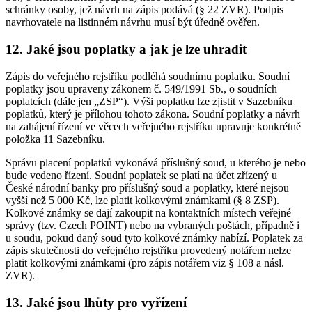
schránky osoby, jež návrh na zápis podává (§ 22 ZVR). Podpis
navrhovatele na listinném návrhu musí být úředně ověřen.
12. Jaké jsou poplatky a jak je lze uhradit
Zápis do veřejného rejstříku podléhá soudnímu poplatku. Soudní
poplatky jsou upraveny zákonem č. 549/1991 Sb., o soudních
poplatcích (dále jen „ZSP“). Výši poplatku lze zjistit v Sazebníku
poplatků, který je přílohou tohoto zákona. Soudní poplatky a návrh
na zahájení řízení ve věcech veřejného rejstříku upravuje konkrétně
položka 11 Sazebníku.
Správu placení poplatků vykonává příslušný soud, u kterého je nebo
bude vedeno řízení. Soudní poplatek se platí na účet zřízený u
České národní banky pro příslušný soud a poplatky, které nejsou
vyšší než 5 000 Kč, lze platit kolkovými známkami (§ 8 ZSP).
Kolkové známky se dají zakoupit na kontaktních místech veřejné
správy (tzv. Czech POINT) nebo na vybraných poštách, případně i
u soudu, pokud daný soud tyto kolkové známky nabízí. Poplatek za
zápis skutečnosti do veřejného rejstříku provedený notářem nelze
platit kolkovými známkami (pro zápis notářem viz § 108 a násl.
ZVR).
13. Jaké jsou lhůty pro vyřízení