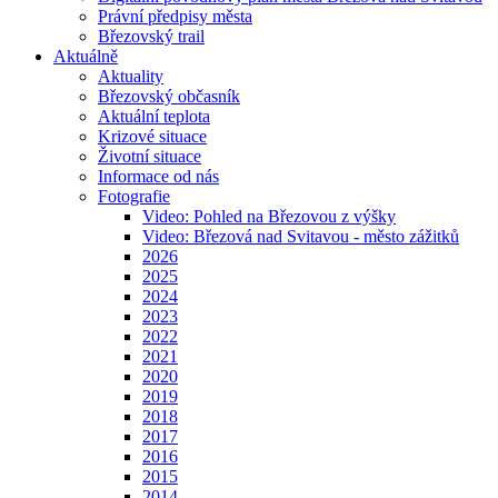
Právní předpisy města
Březovský trail
Aktuálně
Aktuality
Březovský občasník
Aktuální teplota
Krizové situace
Životní situace
Informace od nás
Fotografie
Video: Pohled na Březovou z výšky
Video: Březová nad Svitavou - město zážitků
2026
2025
2024
2023
2022
2021
2020
2019
2018
2017
2016
2015
2014