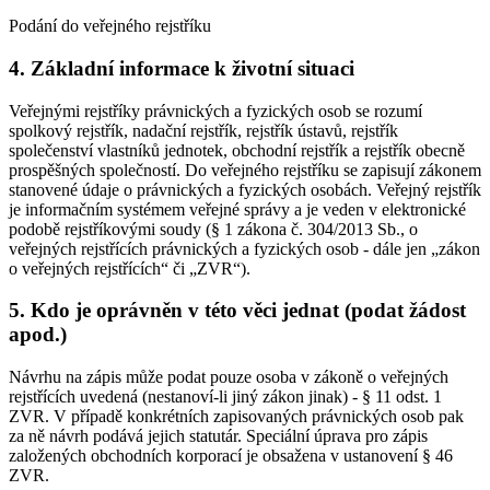
Podání do veřejného rejstříku
4. Základní informace k životní situaci
Veřejnými rejstříky právnických a fyzických osob se rozumí
spolkový rejstřík, nadační rejstřík, rejstřík ústavů, rejstřík
společenství vlastníků jednotek, obchodní rejstřík a rejstřík obecně
prospěšných společností. Do veřejného rejstříku se zapisují zákonem
stanovené údaje o právnických a fyzických osobách. Veřejný rejstřík
je informačním systémem veřejné správy a je veden v elektronické
podobě rejstříkovými soudy (§ 1 zákona č. 304/2013 Sb., o
veřejných rejstřících právnických a fyzických osob - dále jen „zákon
o veřejných rejstřících“ či „ZVR“).
5. Kdo je oprávněn v této věci jednat (podat žádost
apod.)
Návrhu na zápis může podat pouze osoba v zákoně o veřejných
rejstřících uvedená (nestanoví-li jiný zákon jinak) - § 11 odst. 1
ZVR. V případě konkrétních zapisovaných právnických osob pak
za ně návrh podává jejich statutár. Speciální úprava pro zápis
založených obchodních korporací je obsažena v ustanovení § 46
ZVR.