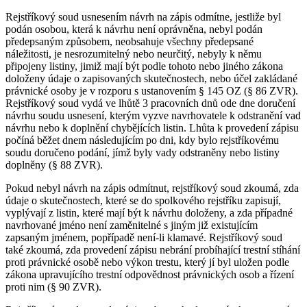
Rejstříkový soud usnesením návrh na zápis odmítne, jestliže byl
podán osobou, která k návrhu není oprávněna, nebyl podán
předepsaným způsobem, neobsahuje všechny předepsané
náležitosti, je nesrozumitelný nebo neurčitý, nebyly k němu
připojeny listiny, jimiž mají být podle tohoto nebo jiného zákona
doloženy údaje o zapisovaných skutečnostech, nebo účel zakládané
právnické osoby je v rozporu s ustanovením § 145 OZ (§ 86 ZVR).
Rejstříkový soud vydá ve lhůtě 3 pracovních dnů ode dne doručení
návrhu soudu usnesení, kterým vyzve navrhovatele k odstranění vad
návrhu nebo k doplnění chybějících listin. Lhůta k provedení zápisu
počíná běžet dnem následujícím po dni, kdy bylo rejstříkovému
soudu doručeno podání, jímž byly vady odstraněny nebo listiny
doplněny (§ 88 ZVR).
Pokud nebyl návrh na zápis odmítnut, rejstříkový soud zkoumá, zda
údaje o skutečnostech, které se do spolkového rejstříku zapisují,
vyplývají z listin, které mají být k návrhu doloženy, a zda případné
navrhované jméno není zaměnitelné s jiným již existujícím
zapsaným jménem, popřípadě není-li klamavé. Rejstříkový soud
také zkoumá, zda provedení zápisu nebrání probíhající trestní stíhání
proti právnické osobě nebo výkon trestu, který jí byl uložen podle
zákona upravujícího trestní odpovědnost právnických osob a řízení
proti nim (§ 90 ZVR).