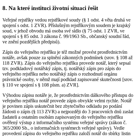
8. Na které instituci životní situaci řešit
Veřejné rejstříky vedou rejstříkové soudy (§ 1 odst. 4 věta druhá ve
spojení s odst. 1 ZVR). Příslušným rejstříkovým soudem je krajský
soud, v jehož obvodu má osoba své sídlo (§ 75 odst. 1 ZVR, ve
spojení s § 85 odst. 3 zákona č. 99/1963 Sb., občanský soudní řád,
ve znění pozdějších předpisů).
Zápis do veřejného rejstříku je též možné provést prostřednictvím
notáře, avšak pouze za splnění zákonných podmínek (srov. § 108 až
118 ZVR). Zápis do veřejného rejstříku provede notář, který sepsal
tzv. podkladový notářský zápis, tj. notářský zápis pro zápis do
veřejného rejstříku nebo notářský zápis o rozhodnutí orgánu
právnické osoby, v němž mají podklad zapisované skutečnosti [srov.
§ 110 ve spojení s § 108 písm. a) ZVR].
Výhodou zápisu notáře je, že prostřednictvím dálkového přístupu do
veřejného rejstříku notář provede zápis obvykle velmi rychle. Notář
je povinen zápis uskutečnit bez zbytečného odkladu po podání
žádosti o zápis (§ 113 ZVR) a nejpozději do 3 pracovních dnů zaslat
žadateli a ostatním osobám zapisovaným do veřejného rejstříku
ověřený výstup z informačního systému veřejné správy (zákon č.
365/2000 Sb., o informačních systémech veřejné správy). Vedle
provedení zápisu do veřejného rejstříku založí notář do sbírky listin