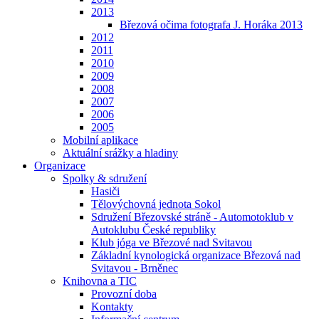
2013
Březová očima fotografa J. Horáka 2013
2012
2011
2010
2009
2008
2007
2006
2005
Mobilní aplikace
Aktuální srážky a hladiny
Organizace
Spolky & sdružení
Hasiči
Tělovýchovná jednota Sokol
Sdružení Březovské stráně - Automotoklub v
Autoklubu České republiky
Klub jóga ve Březové nad Svitavou
Základní kynologická organizace Březová nad
Svitavou - Brněnec
Knihovna a TIC
Provozní doba
Kontakty