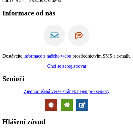
č.ú.:
ČS a.s. 1283409379/0800
Informace od nás
Dostávejte
informace z našeho webu
prostřednictvím SMS a e-mailů
Chci se zaregistrovat
Senioři
Zjednodušená verze stránek nejen pro seniory
Hlášení závad