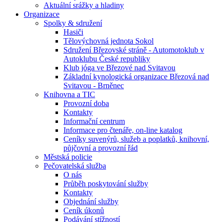
Aktuální srážky a hladiny
Organizace
Spolky & sdružení
Hasiči
Tělovýchovná jednota Sokol
Sdružení Březovské stráně - Automotoklub v
Autoklubu České republiky
Klub jóga ve Březové nad Svitavou
Základní kynologická organizace Březová nad
Svitavou - Brněnec
Knihovna a TIC
Provozní doba
Kontakty
Informační centrum
Informace pro čtenáře, on-line katalog
Ceníky suvenýrů, služeb a poplatků, knihovní,
půjčovní a provozní řád
Městská policie
Pečovatelská služba
O nás
Průběh poskytování služby
Kontakty
Objednání služby
Ceník úkonů
Podávání stížností