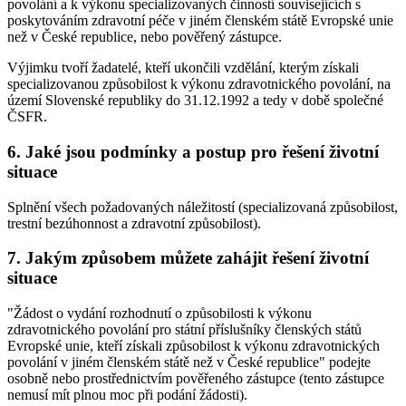
povolání a k výkonu specializovaných činností souvisejících s
poskytováním zdravotní péče v jiném členském státě Evropské unie
než v České republice, nebo pověřený zástupce.
Výjimku tvoří žadatelé, kteří ukončili vzdělání, kterým získali
specializovanou způsobilost k výkonu zdravotnického povolání, na
území Slovenské republiky do 31.12.1992 a tedy v době společné
ČSFR.
6. Jaké jsou podmínky a postup pro řešení životní
situace
Splnění všech požadovaných náležitostí (specializovaná způsobilost,
trestní bezúhonnost a zdravotní způsobilost).
7. Jakým způsobem můžete zahájit řešení životní
situace
"Žádost o vydání rozhodnutí o způsobilosti k výkonu
zdravotnického povolání pro státní příslušníky členských států
Evropské unie, kteří získali způsobilost k výkonu zdravotnických
povolání v jiném členském státě než v České republice" podejte
osobně nebo prostřednictvím pověřeného zástupce (tento zástupce
nemusí mít plnou moc při podání žádosti).