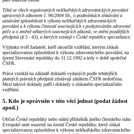
Týká se všech regulovaných nelékařských zdravotnických povolání
upravených zákonem č. 96/2004 Sb., o podmínkách získávání a
uznávání způsobilosti k výkonu nelékařských zdravotnických
povolání a k výkonu činností souvisejících s poskytováním zdravotní
péče a o změně některých souvisejících zákonů, ve znění pozdějších
předpisů (§ 5 - 43), u kterých existují v České republice specializace.
Výjimku tvoří žadatelé, kteří ukončili vzdělání, kterým získali
specializovanou způsobilost k výkonu zdravotnického povolání, na
území Slovenské republiky do 31.12.1992 a tedy v době společné
ČSFR.
Práva vzniklá na základě dokladů vydaných podle tehdejších
platných právních předpisů zůstávají zánikem ČSFR nedotčena.
Mezi takové doklady patří i doklady o získaném specializačním
vzdělání.
5. Kdo je oprávněn v této věci jednat (podat žádost
apod.)
Občan České republiky nebo státní příslušník jiného členského státu
Evropské unie usazený na území České republiky, který získal
specializovanou způsobilost k výkonu nelékařského zdravotnického