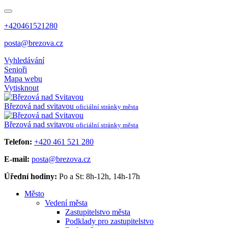
+420461521280
posta@brezova.cz
Vyhledávání
Senioři
Mapa webu
Vytisknout
Březová
nad svitavou
oficiální stránky města
Březová
nad svitavou
oficiální stránky města
Telefon:
+420 461 521 280
E-mail:
posta@brezova.cz
Úřední hodiny:
Po a St: 8h-12h, 14h-17h
Město
Vedení města
Zastupitelstvo města
Podklady pro zastupitelstvo