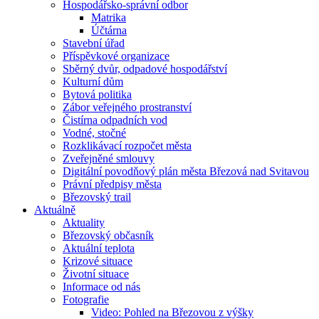
Hospodářsko-správní odbor
Matrika
Účtárna
Stavební úřad
Příspěvkové organizace
Sběrný dvůr, odpadové hospodářství
Kulturní dům
Bytová politika
Zábor veřejného prostranství
Čistírna odpadních vod
Vodné, stočné
Rozklikávací rozpočet města
Zveřejněné smlouvy
Digitální povodňový plán města Březová nad Svitavou
Právní předpisy města
Březovský trail
Aktuálně
Aktuality
Březovský občasník
Aktuální teplota
Krizové situace
Životní situace
Informace od nás
Fotografie
Video: Pohled na Březovou z výšky