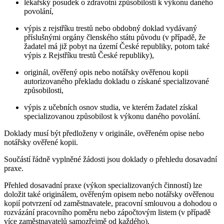
lékařský posudek o zdravotní způsobilosti k výkonu daného
povolání,
výpis z rejstříku trestů nebo obdobný doklad vydávaný
příslušnými orgány členského státu původu (v případě, že
žadatel má již pobyt na území České republiky, potom také
výpis z Rejstříku trestů České republiky),
originál, ověřený opis nebo notářsky ověřenou kopii
autorizovaného překladu dokladu o získané specializované
způsobilosti,
výpis z učebních osnov studia, ve kterém žadatel získal
specializovanou způsobilost k výkonu daného povolání.
Doklady musí být předloženy v originále, ověřeném opise nebo
notářsky ověřené kopii.
Součástí řádně vyplněné žádosti jsou doklady o přehledu dosavadní
praxe.
Přehled dosavadní praxe (výkon specializovaných činností) lze
doložit také originálem, ověřeným opisem nebo notářsky ověřenou
kopií potvrzení od zaměstnavatele, pracovní smlouvou a dohodou o
rozvázání pracovního poměru nebo zápočtovým listem (v případě
více zaměstnavatelů samozřejmě od každého).