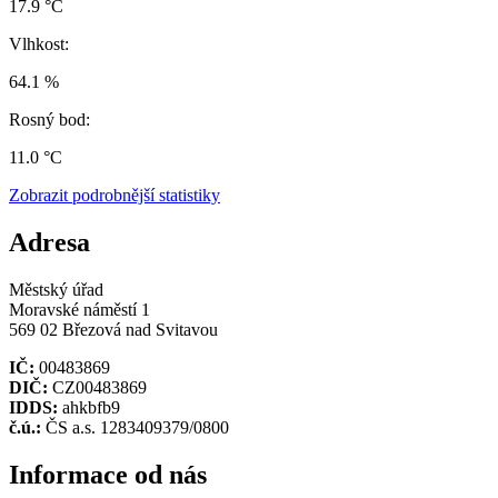
17.9 °C
Vlhkost:
64.1 %
Rosný bod:
11.0 °C
Zobrazit podrobnější statistiky
Adresa
Městský úřad
Moravské náměstí 1
569 02 Březová nad Svitavou
IČ:
00483869
DIČ:
CZ00483869
IDDS:
ahkbfb9
č.ú.:
ČS a.s. 1283409379/0800
Informace od nás