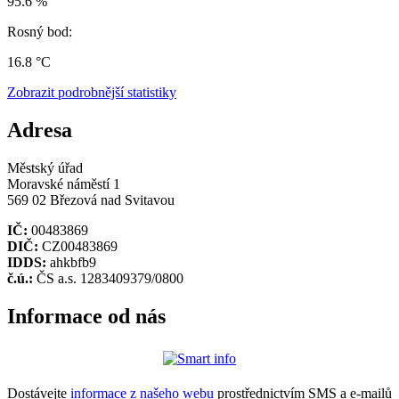
95.6 %
Rosný bod:
16.8 °C
Zobrazit podrobnější statistiky
Adresa
Městský úřad
Moravské náměstí 1
569 02 Březová nad Svitavou
IČ:
00483869
DIČ:
CZ00483869
IDDS:
ahkbfb9
č.ú.:
ČS a.s. 1283409379/0800
Informace od nás
Dostávejte
informace z našeho webu
prostřednictvím SMS a e-mailů