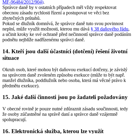
MF-96484/2012/904)
.
Správce daně by v ostatních případech měl vždy respektovat
obecnou zásadu rychlosti řízení a postupovat ve věci bez
zbytečných průtahů.
Pokud se dlužník domnívá, že správce daně tuto svou povinnost
neplní, může využít možnosti, kterou mu dává
§ 38 daňového řádu
,
a učinit kroky ke své ochraně před nečinností správce daně podáním
podnětu nejblíže nadřízenému správci daně.
14. Kteří jsou další účastníci (dotčení) řešení životní
situace
Okruh osob, které mohou být daňovou exekucí dotčeny, je závislý
na správcem daně zvoleném způsobu exekuce (může to být např.
manžel dlužníka, poddlužník nebo osoba, která má věcné právo k
předmětu exekuce).
15. Jaké další činnosti jsou po žadateli požadovány
V obecné rovině je pouze nutné zdůraznit zásadu součinnosti, tedy
že osoby zúčastněné na správě daní a správce daně vzájemně
spolupracují.
16. Elektronická služba, kterou lze využít