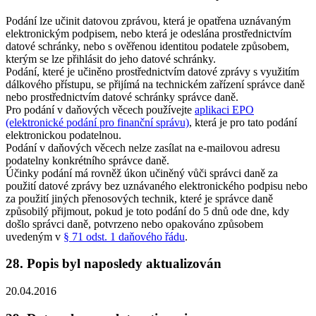
Podání lze učinit datovou zprávou, která je opatřena uznávaným
elektronickým podpisem, nebo která je odeslána prostřednictvím
datové schránky, nebo s ověřenou identitou podatele způsobem,
kterým se lze přihlásit do jeho datové schránky.
Podání, které je učiněno prostřednictvím datové zprávy s využitím
dálkového přístupu, se přijímá na technickém zařízení správce daně
nebo prostřednictvím datové schránky správce daně.
Pro podání v daňových věcech používejte
aplikaci EPO
(elektronické podání pro finanční správu)
, která je pro tato podání
elektronickou podatelnou.
Podání v daňových věcech nelze zasílat na e-mailovou adresu
podatelny konkrétního správce daně.
Účinky podání má rovněž úkon učiněný vůči správci daně za
použití datové zprávy bez uznávaného elektronického podpisu nebo
za použití jiných přenosových technik, které je správce daně
způsobilý přijmout, pokud je toto podání do 5 dnů ode dne, kdy
došlo správci daně, potvrzeno nebo opakováno způsobem
uvedeným v
§ 71 odst. 1 daňového řádu
.
28. Popis byl naposledy aktualizován
20.04.2016