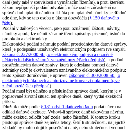
daní (tedy také v souvislosti s vymáhacím řízením), a proti kterému
zákon nepřipouští podání odvolání, může osoba zúčastněná na
správě daní uplatnit námitku. Lhůta pro uplatnění námitky je 30 dnů
ode dne, kdy se tato osoba o úkonu dozvěděla (
§ 159 daňového
řádu
).
Podání v daňových věcech, jako jsou oznámení, žádosti, návrhy,
námitky apod., lze učinit zásadně třemi způsoby: písemně, ústně do
protokolu a elektronicky.
Elektronické podání zahrnuje podání prostřednictvím datové zprávy,
která je podepsána uznávaným elektronickým podpisem (ve smyslu
zákona č. 227/2000 Sb., o elektronickém podpisu a o změně
některých dalších zákonů, ve znění pozdějších předpisů
), a podání
prostřednictvím datové zprávy, která je odeslána pomocí datové
schránky (což je ekvivalentem uznávaného elektronického podpisu;
tento způsob doručování je upraven
zákonem č. 300/2008 Sb., o
elektronických úkonech a autorizované konverzi dokumentů, ve
znění pozdějších předpisů
).
Podání musí být učiněno u příslušného správce daně, kterým je v
popisované životní situaci ten správce daně, který vydal exekuční
příkaz.
Dlužník může podle
§ 181 odst. 1 daňového řádu
podat návrh na
odklad daňové exekuce. Vyhoví-li správce daně takovému návrhu,
může exekuci odložit buď zcela, nebo částečně. K tomuto kroku
přistoupí správce daně zejména tehdy, šetří-li skutečnosti, na jejichž
základě by mohlo dojít k posečkání daně, nebo skutečnosti vedoucí