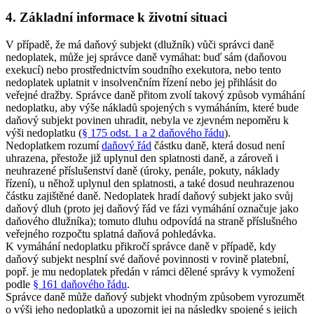
4. Základní informace k životní situaci
V případě, že má daňový subjekt (dlužník) vůči správci daně
nedoplatek, může jej správce daně vymáhat: buď sám (daňovou
exekucí) nebo prostřednictvím soudního exekutora, nebo tento
nedoplatek uplatnit v insolvenčním řízení nebo jej přihlásit do
veřejné dražby. Správce daně přitom zvolí takový způsob vymáhání
nedoplatku, aby výše nákladů spojených s vymáháním, které bude
daňový subjekt povinen uhradit, nebyla ve zjevném nepoměru k
výši nedoplatku (
§ 175 odst. 1 a 2 daňového řádu
).
Nedoplatkem rozumí
daňový řád
částku daně, která dosud není
uhrazena, přestože již uplynul den splatnosti daně, a zároveň i
neuhrazené příslušenství daně (úroky, penále, pokuty, náklady
řízení), u něhož uplynul den splatnosti, a také dosud neuhrazenou
částku zajištěné daně. Nedoplatek hradí daňový subjekt jako svůj
daňový dluh (proto jej daňový řád ve fázi vymáhání označuje jako
daňového dlužníka); tomuto dluhu odpovídá na straně příslušného
veřejného rozpočtu splatná daňová pohledávka.
K vymáhání nedoplatku přikročí správce daně v případě, kdy
daňový subjekt nesplní své daňové povinnosti v rovině platební,
popř. je mu nedoplatek předán v rámci dělené správy k vymožení
podle
§ 161 daňového řádu
.
Správce daně může daňový subjekt vhodným způsobem vyrozumět
o výši jeho nedoplatků a upozornit jej na následky spojené s jejich