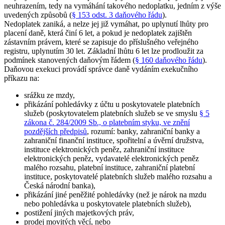
neuhrazením, tedy na vymáhání takového nedoplatku, jedním z výše
uvedených způsobů (
§ 153 odst. 3 daňového řádu
).
Nedoplatek zaniká, a nelze jej již vymáhat, po uplynutí lhůty pro
placení daně, která činí 6 let, a pokud je nedoplatek zajištěn
zástavním právem, které se zapisuje do příslušného veřejného
registru, uplynutím 30 let. Základní lhůtu 6 let lze prodloužit za
podmínek stanovených daňovým řádem (
§ 160 daňového řádu
).
Daňovou exekuci provádí správce daně vydáním exekučního
příkazu na:
srážku ze mzdy,
přikázání pohledávky z účtu u poskytovatele platebních
služeb (poskytovatelem platebních služeb se ve smyslu
§ 5
zákona č. 284/2009 Sb., o platebním styku, ve znění
pozdějších předpisů
, rozumí: banky, zahraniční banky a
zahraniční finanční instituce, spořitelní a úvěrní družstva,
instituce elektronických peněz, zahraniční instituce
elektronických peněz, vydavatelé elektronických peněz
malého rozsahu, platební instituce, zahraniční platební
instituce, poskytovatelé platebních služeb malého rozsahu a
Česká národní banka),
přikázání jiné peněžité pohledávky (než je nárok na mzdu
nebo pohledávka u poskytovatele platebních služeb),
postižení jiných majetkových práv,
prodej movitých věcí, nebo