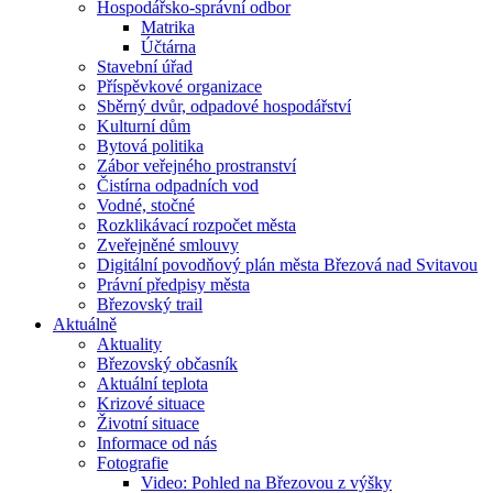
Hospodářsko-správní odbor
Matrika
Účtárna
Stavební úřad
Příspěvkové organizace
Sběrný dvůr, odpadové hospodářství
Kulturní dům
Bytová politika
Zábor veřejného prostranství
Čistírna odpadních vod
Vodné, stočné
Rozklikávací rozpočet města
Zveřejněné smlouvy
Digitální povodňový plán města Březová nad Svitavou
Právní předpisy města
Březovský trail
Aktuálně
Aktuality
Březovský občasník
Aktuální teplota
Krizové situace
Životní situace
Informace od nás
Fotografie
Video: Pohled na Březovou z výšky