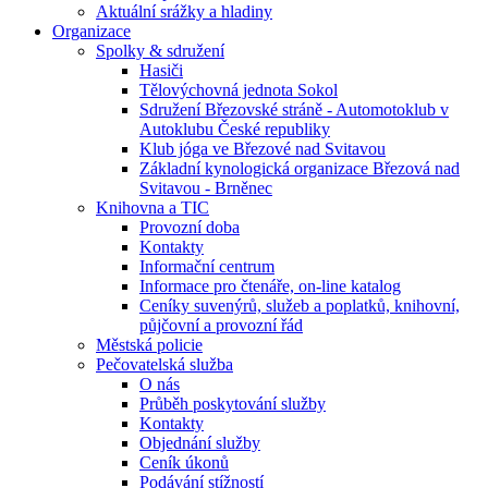
Aktuální srážky a hladiny
Organizace
Spolky & sdružení
Hasiči
Tělovýchovná jednota Sokol
Sdružení Březovské stráně - Automotoklub v
Autoklubu České republiky
Klub jóga ve Březové nad Svitavou
Základní kynologická organizace Březová nad
Svitavou - Brněnec
Knihovna a TIC
Provozní doba
Kontakty
Informační centrum
Informace pro čtenáře, on-line katalog
Ceníky suvenýrů, služeb a poplatků, knihovní,
půjčovní a provozní řád
Městská policie
Pečovatelská služba
O nás
Průběh poskytování služby
Kontakty
Objednání služby
Ceník úkonů
Podávání stížností