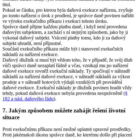
titul.
Pokud se částka, pro kterou byla daňová exekuce nařízena, zvyšuje
po tomto nařízení o úrok z prodlení, je správce daně povinen nařídit
ve výroku exekučního příkazu i exekuci tohoto úroku.
Správce daně přijme každou platbu daně, i když není provedena
daňovým subjektem, a zachází s ní stejným způsobem, jako by ji
vykonal daňový subjekt. Vrácení platby tomu, kdo ji za daňový
subjekt uhradil, není přípustné.
Součástí exekučního příkazu může být i stanovení exekučních
nákladů za nařízení exekuce.
Daňový dlužník si musí být vědom toho, že v případě, že svůj dluh
vůči správci daně nezaplatí řádně a včas, vznikají mu po nařízení
daňové exekuce rovněž exekuční náklady. Ty spočívají v náhradě
nákladů za nařízení daňové exekuce, v náhradě nákladů za výkon
prodeje a v náhradě hotových výdajů vzniklých při provádění
daňové exekuce. Exekuční náklady je dlužník povinen hradit vždy
tehdy, pokud daňová exekuce nebyla provedena neoprávněně (
§
182 a násl. daňového řádu
).
7. Jakým způsobem můžete zahájit řešení životní
situace
Proti exekučnímu příkazu není možné uplatnit opravné prostředky.
Proti jakémukoli úkonu správce daně, ke kterému došlo při placení