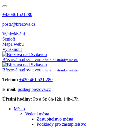
+420461521280
posta@brezova.cz
Vyhledávání
Senioři
Mapa webu
Vytisknout
Březová
nad svitavou
oficiální stránky města
Březová
nad svitavou
oficiální stránky města
Telefon:
+420 461 521 280
E-mail:
posta@brezova.cz
Úřední hodiny:
Po a St: 8h-12h, 14h-17h
Město
Vedení města
Zastupitelstvo města
Podklady pro zastupitelstvo