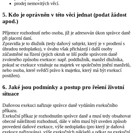
prodej nemovitých věcí.
5. Kdo je oprávněn v této věci jednat (podat žádost
apod.)
Příjemce rozhodnutí nebo osoba, jíž je adresován úkon správce daně
při placení daní.
Zpravidla je to dlužník (tedy daňový subjekt, který je v prodlení s
úhradou nedoplatku), v úvahu však přicházejí i další osoby
zúčastněné na řízení (jejich okruh se liší podle správcem daně
zvoleného způsobu exekuce: např. poddlužník, manžel dlužníka,
pokud se exekuce vztahuje na majetek ve společném jmění manželů,
nebo osoba, které svědčí právo k majetku, který má být exekucí
postižen).
6. Jaké jsou podmínky a postup pro řešení životní
situace
Daňovou exekuci nařizuje správce daně vydáním exekučního
příkazu.
Exekuční příkaz je rozhodnutím správce daně a musí tedy obsahovat
obecné náležitosti rozhodnutí, dále v něm musí být uveden způsob
provedení daňové exekuce, výše nedoplatku (pro který je daňová
exekuce nařizována), výše exekučních nákladů a odkaz na exekuční