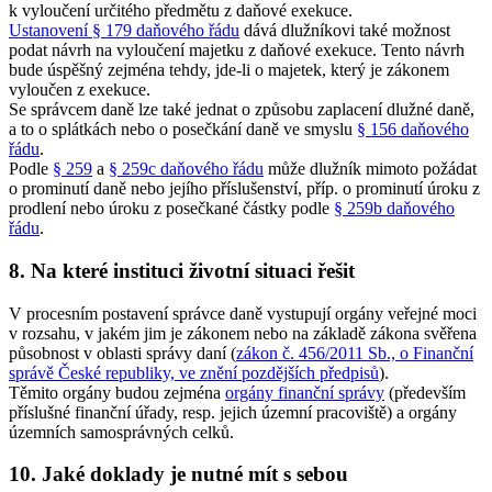
k vyloučení určitého předmětu z daňové exekuce.
Ustanovení § 179 daňového řádu
dává dlužníkovi také možnost
podat návrh na vyloučení majetku z daňové exekuce. Tento návrh
bude úspěšný zejména tehdy, jde-li o majetek, který je zákonem
vyloučen z exekuce.
Se správcem daně lze také jednat o způsobu zaplacení dlužné daně,
a to o splátkách nebo o posečkání daně ve smyslu
§ 156 daňového
řádu
.
Podle
§ 259
a
§ 259c daňového řádu
může dlužník mimoto požádat
o prominutí daně nebo jejího příslušenství, příp. o prominutí úroku z
prodlení nebo úroku z posečkané částky podle
§ 259b daňového
řádu
.
8. Na které instituci životní situaci řešit
V procesním postavení správce daně vystupují orgány veřejné moci
v rozsahu, v jakém jim je zákonem nebo na základě zákona svěřena
působnost v oblasti správy daní (
zákon č. 456/2011 Sb., o Finanční
správě České republiky, ve znění pozdějších předpisů
).
Těmito orgány budou zejména
orgány finanční správy
(především
příslušné finanční úřady, resp. jejich územní pracoviště) a orgány
územních samosprávných celků.
10. Jaké doklady je nutné mít s sebou