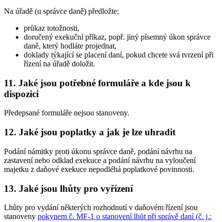
Na úřadě (u správce daně) předložte:
průkaz totožnosti,
doručený exekuční příkaz, popř. jiný písemný úkon správce
daně, který hodláte projednat,
doklady týkající se placení daní, pokud chcete svá tvrzení při
řízení na úřadě doložit.
11. Jaké jsou potřebné formuláře a kde jsou k
dispozici
Předepsané formuláře nejsou stanoveny.
12. Jaké jsou poplatky a jak je lze uhradit
Podání námitky proti úkonu správce daně, podání návrhu na
zastavení nebo odklad exekuce a podání návrhu na vyloučení
majetku z daňové exekuce nepodléhá poplatkové povinnosti.
13. Jaké jsou lhůty pro vyřízení
Lhůty pro vydání některých rozhodnutí v daňovém řízení jsou
stanoveny
pokynem č. MF-1 o stanovení lhůt při správě daní (č. j.: