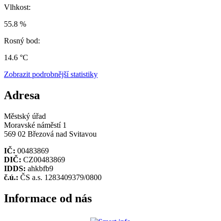
Vlhkost:
55.8 %
Rosný bod:
14.6 °C
Zobrazit podrobnější statistiky
Adresa
Městský úřad
Moravské náměstí 1
569 02 Březová nad Svitavou
IČ:
00483869
DIČ:
CZ00483869
IDDS:
ahkbfb9
č.ú.:
ČS a.s. 1283409379/0800
Informace od nás