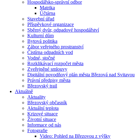
Hospodářsko-správní odbor
Matrika
Účtárna
Stavební úřad
Příspěvkové organizace
Sběrný dvůr, odpadové hospodářství
Kulturní dům
Bytová politika
Zábor veřejného prostranství
Čistírna odpadních vod
Vodné, stočné
Rozklikávací rozpočet města
Zveřejněné smlouvy
Digitální povodňový plán města Březová nad Svitavou
Právní předpisy města
Březovský trail
Aktuálně
Aktuality
Březovský občasník
Aktuální teplota
Krizové situace
Životní situace
Informace od nás
Fotografie
Video: Pohled na Březovou z výšky