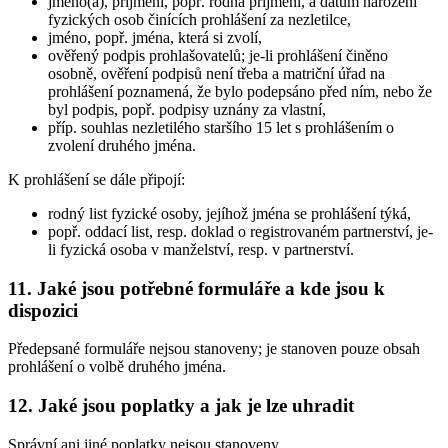
jméno(a), příjmení, popř. rodná příjmení, a datum narození
fyzických osob činících prohlášení za nezletilce,
jméno, popř. jména, která si zvolí,
ověřený podpis prohlašovatelů; je-li prohlášení činěno
osobně, ověření podpisů není třeba a matriční úřad na
prohlášení poznamená, že bylo podepsáno před ním, nebo že
byl podpis, popř. podpisy uznány za vlastní,
příp. souhlas nezletilého staršího 15 let s prohlášením o
zvolení druhého jména.
K prohlášení se dále připojí:
rodný list fyzické osoby, jejíhož jména se prohlášení týká,
popř. oddací list, resp. doklad o registrovaném partnerství, je-
li fyzická osoba v manželství, resp. v partnerství.
11. Jaké jsou potřebné formuláře a kde jsou k
dispozici
Předepsané formuláře nejsou stanoveny; je stanoven pouze obsah
prohlášení o volbě druhého jména.
12. Jaké jsou poplatky a jak je lze uhradit
Správní ani jiné poplatky nejsou stanoveny.