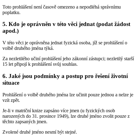
Toto prohlášení není časově omezeno a nepodléhá správnímu
poplatku.
5. Kdo je oprávněn v této věci jednat (podat žádost
apod.)
V této věci je oprávněna jednat fyzická osoba, jíž se prohlášení o
volbě druhého jména týká.
Za nezletilého učiní prohlášení jeho zákonní zástupci; nezletilý starší
15 let připojí k prohlášení svůj souhlas.
6. Jaké jsou podmínky a postup pro řešení životní
situace
Prohlášení o volbě druhého jména lze učinit pouze jednou a nelze je
vzít zpět.
Je-li v matriční knize zapsáno více jmen (u fyzických osob
narozených do 31. prosince 1949), lze druhé jméno zvolit pouze z
těchto zapsaných jmen.
Zvolené druhé jméno nesmí být stejné.