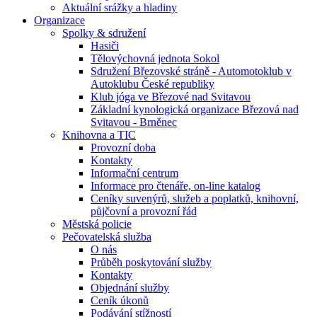
Aktuální srážky a hladiny
Organizace
Spolky & sdružení
Hasiči
Tělovýchovná jednota Sokol
Sdružení Březovské stráně - Automotoklub v
Autoklubu České republiky
Klub jóga ve Březové nad Svitavou
Základní kynologická organizace Březová nad
Svitavou - Brněnec
Knihovna a TIC
Provozní doba
Kontakty
Informační centrum
Informace pro čtenáře, on-line katalog
Ceníky suvenýrů, služeb a poplatků, knihovní,
půjčovní a provozní řád
Městská policie
Pečovatelská služba
O nás
Průběh poskytování služby
Kontakty
Objednání služby
Ceník úkonů
Podávání stížností