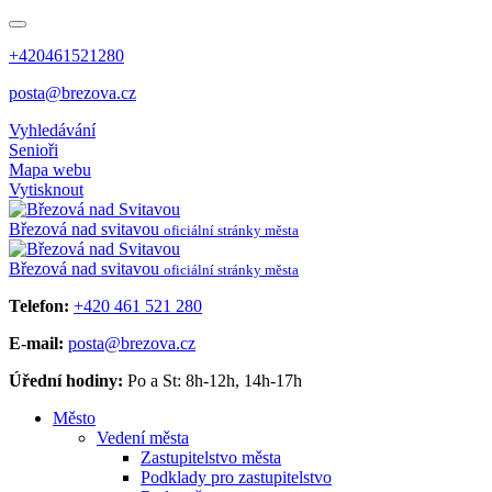
+420461521280
posta@brezova.cz
Vyhledávání
Senioři
Mapa webu
Vytisknout
Březová
nad svitavou
oficiální stránky města
Březová
nad svitavou
oficiální stránky města
Telefon:
+420 461 521 280
E-mail:
posta@brezova.cz
Úřední hodiny:
Po a St: 8h-12h, 14h-17h
Město
Vedení města
Zastupitelstvo města
Podklady pro zastupitelstvo