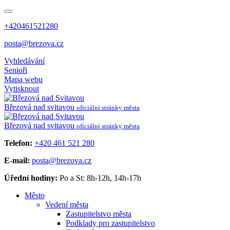
+420461521280
posta@brezova.cz
Vyhledávání
Senioři
Mapa webu
Vytisknout
Březová
nad svitavou
oficiální stránky města
Březová
nad svitavou
oficiální stránky města
Telefon:
+420 461 521 280
E-mail:
posta@brezova.cz
Úřední hodiny:
Po a St: 8h-12h, 14h-17h
Město
Vedení města
Zastupitelstvo města
Podklady pro zastupitelstvo