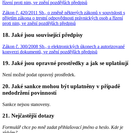
řízení proti nim, ve znění pozdějších předpisů
Zákon č. 420/2011 Sb., o změně některých zákonů v souvislosti s
přijetím zákona o trestní odpovědnosti právnických osob a řízení
proti nim, ve znění pozdějších předpisů
18. Jaké jsou související předpisy
Zákon č. 300/2008 Sb., o elektronických úkonech a autorizované
konverzi dokumentů, ve znění pozdějších předpisů
19. Jaké jsou opravné prostředky a jak se uplatňují
Není možné podat opravný prostředek.
20. Jaké sankce mohou být uplatněny v případě
nedodržení povinností
Sankce nejsou stanoveny.
21. Nejčastější dotazy
Formulář chce po mně zadat přihlašovací jméno a heslo. Kde je
získám?