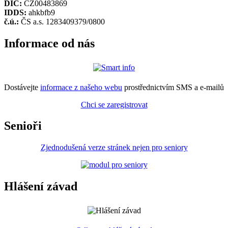
DIČ:
CZ00483869
IDDS:
ahkbfb9
č.ú.:
ČS a.s. 1283409379/0800
Informace od nás
Dostávejte
informace z našeho webu
prostřednictvím SMS a e-mailů
Chci se zaregistrovat
Senioři
Zjednodušená verze stránek nejen pro seniory
Hlášení závad