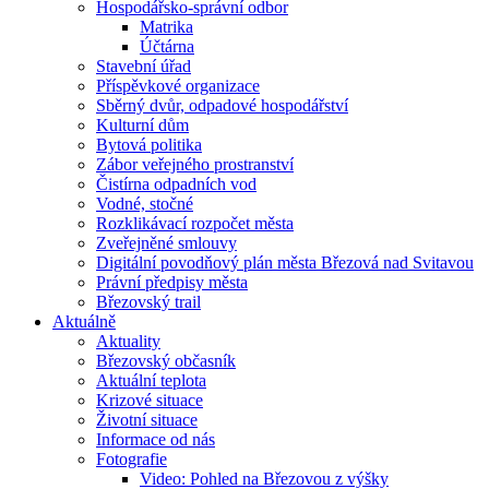
Hospodářsko-správní odbor
Matrika
Účtárna
Stavební úřad
Příspěvkové organizace
Sběrný dvůr, odpadové hospodářství
Kulturní dům
Bytová politika
Zábor veřejného prostranství
Čistírna odpadních vod
Vodné, stočné
Rozklikávací rozpočet města
Zveřejněné smlouvy
Digitální povodňový plán města Březová nad Svitavou
Právní předpisy města
Březovský trail
Aktuálně
Aktuality
Březovský občasník
Aktuální teplota
Krizové situace
Životní situace
Informace od nás
Fotografie
Video: Pohled na Březovou z výšky