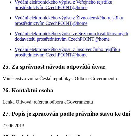
Vydání elektronického výpisu z Veřejného rejstříku
prostřednictvím CzechPOINT@home
Vydání elektronického výpisu z Živnostenského rejstříku
prostřednictvím CzechPOINT@home
Vydání elektronického výpisu ze Seznamu kvalifikovaných
dodavatelů prostřednictvím CzechPOINT@home
Vydání elektronického výpisu z Insolvenčního rejstříku
prostřednictvím CzechPOINT@home
25. Za správnost návodu odpovídá útvar
Ministerstvo vnitra České republiky - Odbor eGovernmentu
26. Kontaktní osoba
Lenka Olivová, referent odboru eGovernmentu
27. Popis je zpracován podle právního stavu ke dni
27.06.2013