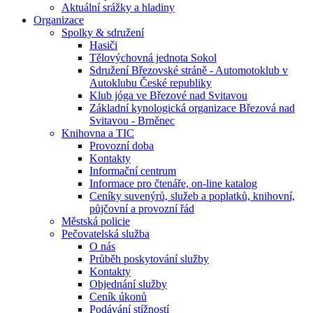
Aktuální srážky a hladiny
Organizace
Spolky & sdružení
Hasiči
Tělovýchovná jednota Sokol
Sdružení Březovské stráně - Automotoklub v
Autoklubu České republiky
Klub jóga ve Březové nad Svitavou
Základní kynologická organizace Březová nad
Svitavou - Brněnec
Knihovna a TIC
Provozní doba
Kontakty
Informační centrum
Informace pro čtenáře, on-line katalog
Ceníky suvenýrů, služeb a poplatků, knihovní,
půjčovní a provozní řád
Městská policie
Pečovatelská služba
O nás
Průběh poskytování služby
Kontakty
Objednání služby
Ceník úkonů
Podávání stížností