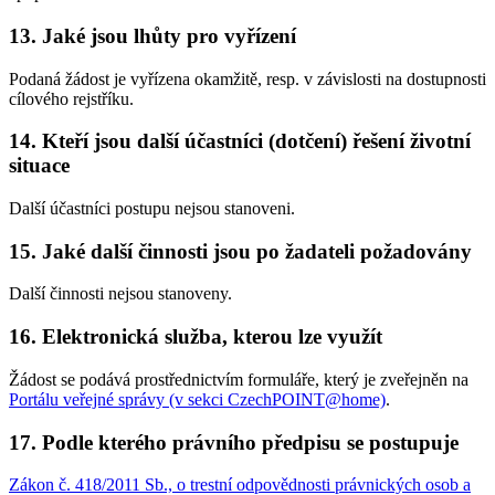
13. Jaké jsou lhůty pro vyřízení
Podaná žádost je vyřízena okamžitě, resp. v závislosti na dostupnosti
cílového rejstříku.
14. Kteří jsou další účastníci (dotčení) řešení životní
situace
Další účastníci postupu nejsou stanoveni.
15. Jaké další činnosti jsou po žadateli požadovány
Další činnosti nejsou stanoveny.
16. Elektronická služba, kterou lze využít
Žádost se podává prostřednictvím formuláře, který je zveřejněn na
Portálu veřejné správy (v sekci CzechPOINT@home)
.
17. Podle kterého právního předpisu se postupuje
Zákon č. 418/2011 Sb., o trestní odpovědnosti právnických osob a