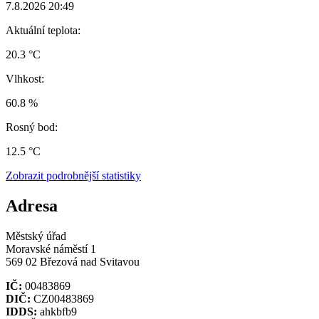
7.8.2026 20:49
Aktuální teplota:
20.3 °C
Vlhkost:
60.8 %
Rosný bod:
12.5 °C
Zobrazit podrobnější statistiky
Adresa
Městský úřad
Moravské náměstí 1
569 02 Březová nad Svitavou
IČ:
00483869
DIČ:
CZ00483869
IDDS:
ahkbfb9