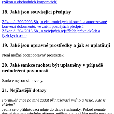
(zákon o obchodních korporacích)
18. Jaké jsou související předpisy
Zákon č. 300/2008 Sb., o elektronických úkonech a autorizované
konverzi dokumentů, ve znění pozdějších předpisů
Zákon č. 304/2013 Sb., o veřejných rejstřících právnických a
fyzických osob
19. Jaké jsou opravné prostředky a jak se uplatňují
Není možné podat opravný prostředek.
20. Jaké sankce mohou být uplatněny v případě
nedodržení povinností
Sankce nejsou stanoveny.
21. Nejčastější dotazy
Formulář chce po mně zadat přihlašovací jméno a heslo. Kde je
získám?
Jedná se o přihlašovací údaje do datové schránky. Pokud nemáte
dosud datovou schránku zřízenu, můžete o ni požádat podle postupu