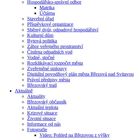
Hospodářsko-správní odbor
Matrika
Účtárna
Stavební úřad
Příspěvkové organizace
Sběrný dvůr, odpadové hospodářství
Kulturní dům
Bytová politika
Zábor veřejného prostranství
Čistírna odpadních vod
Vodné, stočné
Rozklikávací rozpočet města
Zveřejněné smlouvy
Digitální povodňový plán města Březová nad Svitavou
Právní předpisy města
Březovský trail
Aktuálně
Aktuality
Březovský občasník
Aktuální teplota
Krizové situace
Životní situace
Informace od nás
Fotografie
Video: Pohled na Březovou z výšky