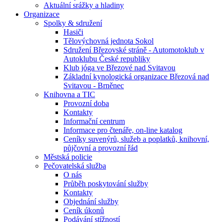
Aktuální srážky a hladiny
Organizace
Spolky & sdružení
Hasiči
Tělovýchovná jednota Sokol
Sdružení Březovské stráně - Automotoklub v
Autoklubu České republiky
Klub jóga ve Březové nad Svitavou
Základní kynologická organizace Březová nad
Svitavou - Brněnec
Knihovna a TIC
Provozní doba
Kontakty
Informační centrum
Informace pro čtenáře, on-line katalog
Ceníky suvenýrů, služeb a poplatků, knihovní,
půjčovní a provozní řád
Městská policie
Pečovatelská služba
O nás
Průběh poskytování služby
Kontakty
Objednání služby
Ceník úkonů
Podávání stížností