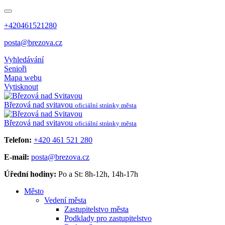
+420461521280
posta@brezova.cz
Vyhledávání
Senioři
Mapa webu
Vytisknout
Březová
nad svitavou
oficiální stránky města
Březová
nad svitavou
oficiální stránky města
Telefon:
+420 461 521 280
E-mail:
posta@brezova.cz
Úřední hodiny:
Po a St: 8h-12h, 14h-17h
Město
Vedení města
Zastupitelstvo města
Podklady pro zastupitelstvo