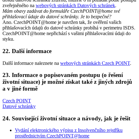
zveřejněného na
webových stránkách Datových schránek
.
Mám obavy zadávat do formuláře CzechPOINT@home své
přihlašovací údaje do datové schránky. Je to bezpečné?
Ano. CzechPOINT@home je navržen tak, že ověření vašich
přihlašovacích údajů do datové schránky probíhá v perimetru ISDS.
CzechPOINT@home nepřichází s vašimi přihlašovacími údaji do
styku.
22. Další informace
Další informace naleznete na
webových stránkách Czech POINT
.
23. Informace o popisovaném postupu (o řešení
životní situace) je možné získat také z jiných zdrojů
a v jiné formě
Czech POINT
Datové schránky
24. Související životní situace a návody, jak je řešit
Vydání elektronického výpisu z Insolvenčního rejstříku
prostřednictvím CzechPOINT@home