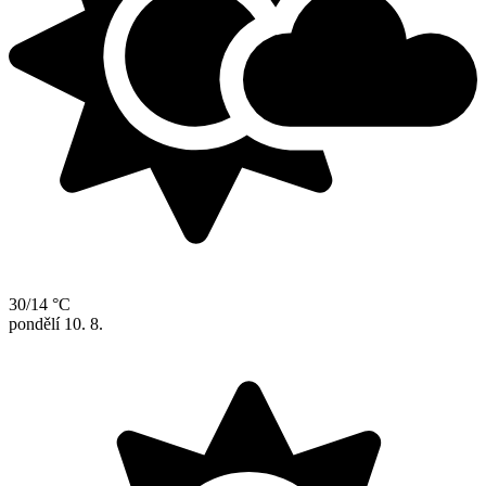
30/14 °C
pondělí
10. 8.