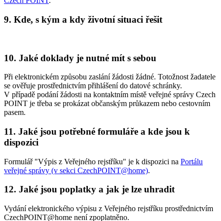
Czech POINT
.
9. Kde, s kým a kdy životní situaci řešit
10. Jaké doklady je nutné mít s sebou
Při elektronickém způsobu zaslání žádosti žádné. Totožnost žadatele
se ověřuje prostřednictvím přihlášení do datové schránky.
V případě podání žádosti na kontaktním místě veřejné správy Czech
POINT je třeba se prokázat občanským průkazem nebo cestovním
pasem.
11. Jaké jsou potřebné formuláře a kde jsou k
dispozici
Formulář "Výpis z Veřejného rejstříku" je k dispozici na
Portálu
veřejné správy (v sekci CzechPOINT@home)
.
12. Jaké jsou poplatky a jak je lze uhradit
Vydání elektronického výpisu z Veřejného rejstříku prostřednictvím
CzechPOINT@home není zpoplatněno.