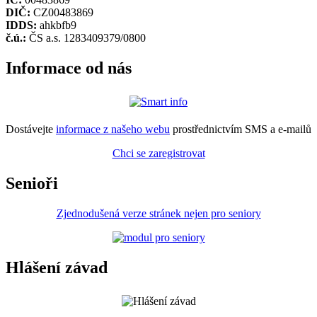
DIČ:
CZ00483869
IDDS:
ahkbfb9
č.ú.:
ČS a.s. 1283409379/0800
Informace od nás
Dostávejte
informace z našeho webu
prostřednictvím SMS a e-mailů
Chci se zaregistrovat
Senioři
Zjednodušená verze stránek nejen pro seniory
Hlášení závad