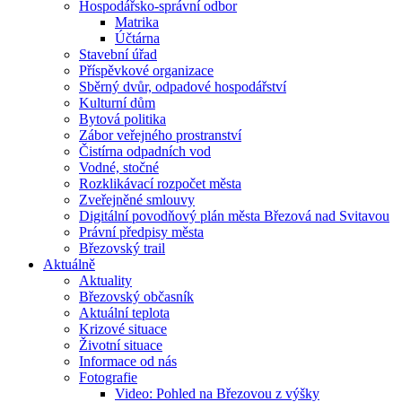
Hospodářsko-správní odbor
Matrika
Účtárna
Stavební úřad
Příspěvkové organizace
Sběrný dvůr, odpadové hospodářství
Kulturní dům
Bytová politika
Zábor veřejného prostranství
Čistírna odpadních vod
Vodné, stočné
Rozklikávací rozpočet města
Zveřejněné smlouvy
Digitální povodňový plán města Březová nad Svitavou
Právní předpisy města
Březovský trail
Aktuálně
Aktuality
Březovský občasník
Aktuální teplota
Krizové situace
Životní situace
Informace od nás
Fotografie
Video: Pohled na Březovou z výšky