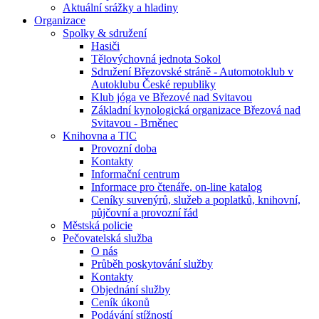
Aktuální srážky a hladiny
Organizace
Spolky & sdružení
Hasiči
Tělovýchovná jednota Sokol
Sdružení Březovské stráně - Automotoklub v
Autoklubu České republiky
Klub jóga ve Březové nad Svitavou
Základní kynologická organizace Březová nad
Svitavou - Brněnec
Knihovna a TIC
Provozní doba
Kontakty
Informační centrum
Informace pro čtenáře, on-line katalog
Ceníky suvenýrů, služeb a poplatků, knihovní,
půjčovní a provozní řád
Městská policie
Pečovatelská služba
O nás
Průběh poskytování služby
Kontakty
Objednání služby
Ceník úkonů
Podávání stížností