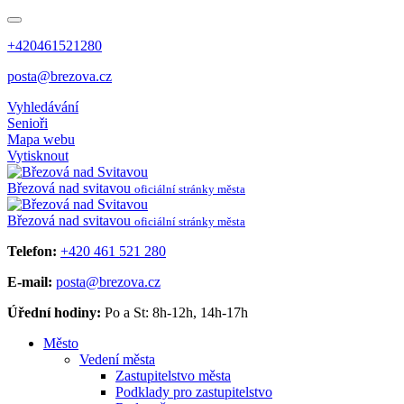
+420461521280
posta@brezova.cz
Vyhledávání
Senioři
Mapa webu
Vytisknout
Březová
nad svitavou
oficiální stránky města
Březová
nad svitavou
oficiální stránky města
Telefon:
+420 461 521 280
E-mail:
posta@brezova.cz
Úřední hodiny:
Po a St: 8h-12h, 14h-17h
Město
Vedení města
Zastupitelstvo města
Podklady pro zastupitelstvo