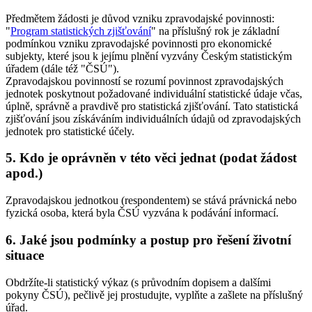
Předmětem žádosti je důvod vzniku zpravodajské povinnosti:
"
Program statistických zjišťování
" na příslušný rok je základní
podmínkou vzniku zpravodajské povinnosti pro ekonomické
subjekty, které jsou k jejímu plnění vyzvány Českým statistickým
úřadem (dále též "ČSÚ").
Zpravodajskou povinností se rozumí povinnost zpravodajských
jednotek poskytnout požadované individuální statistické údaje včas,
úplně, správně a pravdivě pro statistická zjišťování. Tato statistická
zjišťování jsou získáváním individuálních údajů od zpravodajských
jednotek pro statistické účely.
5. Kdo je oprávněn v této věci jednat (podat žádost
apod.)
Zpravodajskou jednotkou (respondentem) se stává právnická nebo
fyzická osoba, která byla ČSÚ vyzvána k podávání informací.
6. Jaké jsou podmínky a postup pro řešení životní
situace
Obdržíte-li statistický výkaz (s průvodním dopisem a dalšími
pokyny ČSÚ), pečlivě jej prostudujte, vyplňte a zašlete na příslušný
úřad.