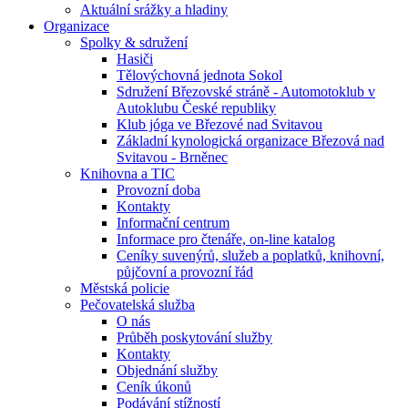
Aktuální srážky a hladiny
Organizace
Spolky & sdružení
Hasiči
Tělovýchovná jednota Sokol
Sdružení Březovské stráně - Automotoklub v
Autoklubu České republiky
Klub jóga ve Březové nad Svitavou
Základní kynologická organizace Březová nad
Svitavou - Brněnec
Knihovna a TIC
Provozní doba
Kontakty
Informační centrum
Informace pro čtenáře, on-line katalog
Ceníky suvenýrů, služeb a poplatků, knihovní,
půjčovní a provozní řád
Městská policie
Pečovatelská služba
O nás
Průběh poskytování služby
Kontakty
Objednání služby
Ceník úkonů
Podávání stížností