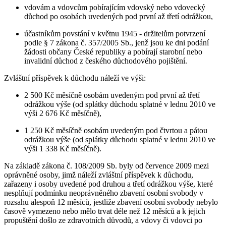
vdovám a vdovcům pobírajícím vdovský nebo vdovecký
důchod po osobách uvedených pod první až třetí odrážkou,
účastníkům povstání v květnu 1945 - držitelům potvrzení
podle § 7 zákona č. 357/2005 Sb., jenž jsou ke dni podání
žádosti občany České republiky a pobírají starobní nebo
invalidní důchod z českého důchodového pojištění.
Zvláštní příspěvek k důchodu náleží ve výši:
2 500 Kč měsíčně osobám uvedeným pod první až třetí
odrážkou výše (od splátky důchodu splatné v lednu 2010 ve
výši 2 676 Kč měsíčně),
1 250 Kč měsíčně osobám uvedeným pod čtvrtou a pátou
odrážkou výše (od splátky důchodu splatné v lednu 2010 ve
výši 1 338 Kč měsíčně).
Na základě zákona č. 108/2009 Sb. byly od července 2009 mezi
oprávněné osoby, jimž náleží zvláštní příspěvek k důchodu,
zařazeny i osoby uvedené pod druhou a třetí odrážkou výše, které
nesplňují podmínku neoprávněného zbavení osobní svobody v
rozsahu alespoň 12 měsíců, jestliže zbavení osobní svobody nebylo
časově vymezeno nebo mělo trvat déle než 12 měsíců a k jejich
propuštění došlo ze zdravotních důvodů, a vdovy či vdovci po