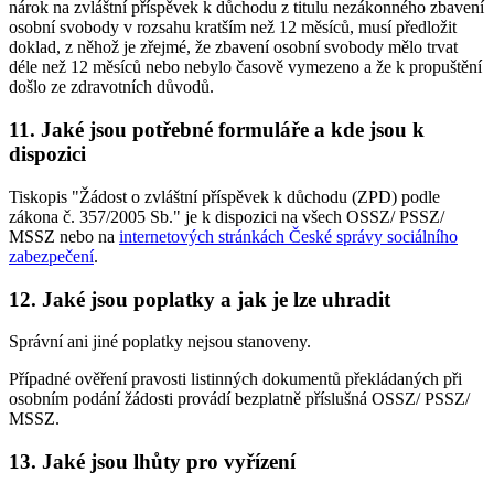
nárok na zvláštní příspěvek k důchodu z titulu nezákonného zbavení
osobní svobody v rozsahu kratším než 12 měsíců, musí předložit
doklad, z něhož je zřejmé, že zbavení osobní svobody mělo trvat
déle než 12 měsíců nebo nebylo časově vymezeno a že k propuštění
došlo ze zdravotních důvodů.
11. Jaké jsou potřebné formuláře a kde jsou k
dispozici
Tiskopis "Žádost o zvláštní příspěvek k důchodu (ZPD) podle
zákona č. 357/2005 Sb." je k dispozici na všech OSSZ/ PSSZ/
MSSZ nebo na
internetových stránkách České správy sociálního
zabezpečení
.
12. Jaké jsou poplatky a jak je lze uhradit
Správní ani jiné poplatky nejsou stanoveny.
Případné ověření pravosti listinných dokumentů překládaných při
osobním podání žádosti provádí bezplatně příslušná OSSZ/ PSSZ/
MSSZ.
13. Jaké jsou lhůty pro vyřízení