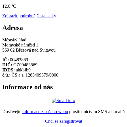
12.6 °C
Zobrazit podrobnější statistiky
Adresa
Městský úřad
Moravské náměstí 1
569 02 Březová nad Svitavou
IČ:
00483869
DIČ:
CZ00483869
IDDS:
ahkbfb9
č.ú.:
ČS a.s. 1283409379/0800
Informace od nás
Dostávejte
informace z našeho webu
prostřednictvím SMS a e-mailů
Chci se zaregistrovat