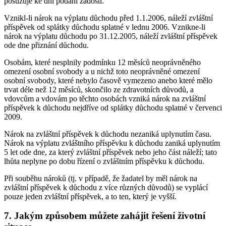
posuzuje ke dni podání žádosti.
Vznikl-li nárok na výplatu důchodu před 1.1.2006, náleží zvláštní
příspěvek od splátky důchodu splatné v lednu 2006. Vznikne-li
nárok na výplatu důchodu po 31.12.2005, náleží zvláštní příspěvek
ode dne přiznání důchodu.
Osobám, které nesplnily podmínku 12 měsíců neoprávněného
omezení osobní svobody a u nichž toto neoprávněné omezení
osobní svobody, které nebylo časově vymezeno anebo které mělo
trvat déle než 12 měsíců, skončilo ze zdravotních důvodů, a
vdovcům a vdovám po těchto osobách vzniká nárok na zvláštní
příspěvek k důchodu nejdříve od splátky důchodu splatné v červenci
2009.
Nárok na zvláštní příspěvek k důchodu nezaniká uplynutím času.
Nárok na výplatu zvláštního příspěvku k důchodu zaniká uplynutím
5 let ode dne, za který zvláštní příspěvek nebo jeho část náleží; tato
lhůta neplyne po dobu řízení o zvláštním příspěvku k důchodu.
Při souběhu nároků (tj. v případě, že žadatel by měl nárok na
zvláštní příspěvek k důchodu z více různých důvodů) se vyplácí
pouze jeden zvláštní příspěvek, a to ten, který je vyšší.
7. Jakým způsobem můžete zahájit řešení životní