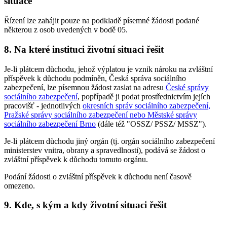
situace
Řízení lze zahájit pouze na podkladě písemné žádosti podané
některou z osob uvedených v bodě 05.
8. Na které instituci životní situaci řešit
Je-li plátcem důchodu, jehož výplatou je vznik nároku na zvláštní
příspěvek k důchodu podmíněn, Česká správa sociálního
zabezpečení, lze písemnou žádost zaslat na adresu
České správy
sociálního zabezpečení
, popřípadě ji podat prostřednictvím jejích
pracovišť - jednotlivých
okresních správ sociálního zabezpečení,
Pražské správy sociálního zabezpečení nebo Městské správy
sociálního zabezpečení Brno
(dále též "OSSZ/ PSSZ/ MSSZ").
Je-li plátcem důchodu jiný orgán (tj. orgán sociálního zabezpečení
ministerstev vnitra, obrany a spravedlnosti), podává se žádost o
zvláštní příspěvek k důchodu tomuto orgánu.
Podání žádosti o zvláštní příspěvek k důchodu není časově
omezeno.
9. Kde, s kým a kdy životní situaci řešit