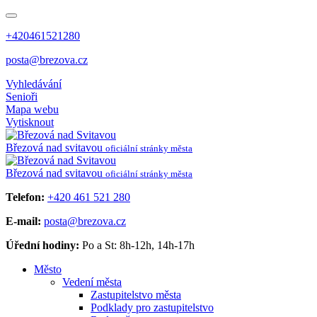
+420461521280
posta@brezova.cz
Vyhledávání
Senioři
Mapa webu
Vytisknout
Březová
nad svitavou
oficiální stránky města
Březová
nad svitavou
oficiální stránky města
Telefon:
+420 461 521 280
E-mail:
posta@brezova.cz
Úřední hodiny:
Po a St: 8h-12h, 14h-17h
Město
Vedení města
Zastupitelstvo města
Podklady pro zastupitelstvo