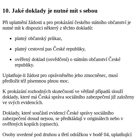
10. Jaké doklady je nutné mít s sebou
Při uplatnění žádosti a pro prokázání českého státního občanství je
nutné mít k dispozici některý z těchto dokladů:
platný občanský průkaz,
platný cestovní pas České republiky,
ověřený doklad (osvědčení) o státním občanství České
republiky.
Uplatňuje-li žádost pro oprávněného jeho zmocněnec, musí
předložit též písemnou plnou moc.
K prokázání rozhodných skutečností ve většině případů slouží
doklady, které má Česká správa sociálního zabezpečení již založeny
ve svých evidencích.
Doklady, které součástí evidencí České správy sociálního
zabezpečení dosud nejsou, se předkládají v originálech nebo v
ověřených kopiích (opisech).
Osoby uvedené pod druhou a třetí odrážkou v bodě 04, uplatňující