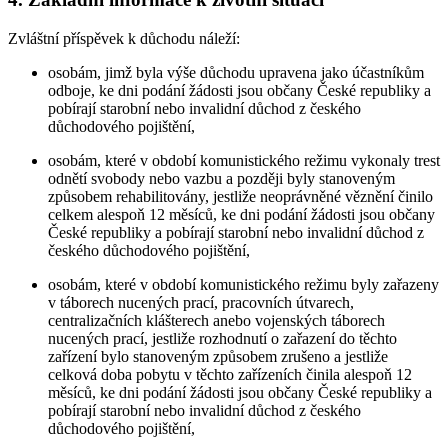
Zvláštní příspěvek k důchodu náleží:
osobám, jimž byla výše důchodu upravena jako účastníkům
odboje, ke dni podání žádosti jsou občany České republiky a
pobírají starobní nebo invalidní důchod z českého
důchodového pojištění,
osobám, které v období komunistického režimu vykonaly trest
odnětí svobody nebo vazbu a později byly stanoveným
způsobem rehabilitovány, jestliže neoprávněné věznění činilo
celkem alespoň 12 měsíců, ke dni podání žádosti jsou občany
České republiky a pobírají starobní nebo invalidní důchod z
českého důchodového pojištění,
osobám, které v období komunistického režimu byly zařazeny
v táborech nucených prací, pracovních útvarech,
centralizačních klášterech anebo vojenských táborech
nucených prací, jestliže rozhodnutí o zařazení do těchto
zařízení bylo stanoveným způsobem zrušeno a jestliže
celková doba pobytu v těchto zařízeních činila alespoň 12
měsíců, ke dni podání žádosti jsou občany České republiky a
pobírají starobní nebo invalidní důchod z českého
důchodového pojištění,