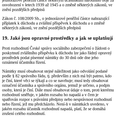
jednorázové peněžní částce některým účastníkům národního boje za
osvobození v letech 1939 až 1945 a o změně některých zákonů, ve
znění pozdějších předpisů
Zákon č. 108/2009 Sb., o jednorázové peněžní částce nahrazující
příplatek k důchodu a zvláštní příspěvek k důchodu a o změně
některých zákonů, ve znění pozdějších předpisů
19. Jaké jsou opravné prostředky a jak se uplatňují
Proti rozhodnutí České správy sociálního zabezpečení o žádosti o
poskytnutí zvláštního příspěvku k důchodu lze jako řádný opravný
prostředek podat písemné námitky do 30 dnů ode dne jeho
oznámení účastníku řízení.
Námitky musí obsahovat stejné náležitosti jako odvolání podané
podle § 82 správního řádu, tj. především z nich má být patrno, kdo
je činí, které věci se týkají a co se navrhuje; musí tedy obsahovat
označení účastníka a správního orgánu, jemuž je určeno, a podpis
osoby, která je činí. Dále musí obsahovat údaje o tom, proti kterému
rozhodnutí směřuje, v jakém rozsahu ho napadá a v čem je
spatřován rozpor s právními předpisy nebo nesprávnost rozhodnutí
nebo řízení, jež mu předcházelo. Není-li v námitkách uvedeno, v
jakém rozsahu účastník rozhodnutí napadá, platí, že se domáhá
zrušení celého rozhodnutí.