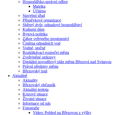
Hospodářsko-správní odbor
Matrika
Účtárna
Stavební úřad
Příspěvkové organizace
Sběrný dvůr, odpadové hospodářství
Kulturní dům
Bytová politika
Zábor veřejného prostranství
Čistírna odpadních vod
Vodné, stočné
Rozklikávací rozpočet města
Zveřejněné smlouvy
Digitální povodňový plán města Březová nad Svitavou
Právní předpisy města
Březovský trail
Aktuálně
Aktuality
Březovský občasník
Aktuální teplota
Krizové situace
Životní situace
Informace od nás
Fotografie
Video: Pohled na Březovou z výšky