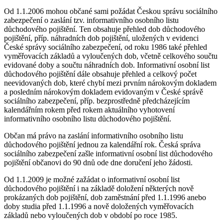
Od 1.1.2006 mohou občané sami požádat Českou správu sociálního
zabezpečení o zaslání tzv. informativního osobního listu
důchodového pojištění. Ten obsahuje přehled dob důchodového
pojištění, příp. náhradních dob pojištění, uložených v evidenci
České správy sociálního zabezpečení, od roku 1986 také přehled
vyměřovacích základů a vyloučených dob, včetně celkového součtu
evidované doby a součtu náhradních dob. Informativní osobní list
důchodového pojištění dále obsahuje přehled a celkový počet
neevidovaných dob, které chybí mezi prvním nárokovým dokladem
a posledním nárokovým dokladem evidovaným v České správě
sociálního zabezpečení, příp. bezprostředně předcházejícím
kalendářním rokem před rokem aktuálního vyhotovení
informativního osobního listu důchodového pojištění.
Občan má právo na zaslání informativního osobního listu
důchodového pojištění jednou za kalendářní rok. Česká správa
sociálního zabezpečení zašle informativní osobní list důchodového
pojištění občanovi do 90 dnů ode dne doručení jeho žádosti.
Od 1.1.2009 je možné zažádat o informativní osobní list
důchodového pojištění i na základě doložení některých nově
prokázaných dob pojištění, dob zaměstnání před 1.1.1996 anebo
doby studia před 1.1.1996 a nově doložených vyměřovacích
základů nebo vyloučených dob v období po roce 1985.