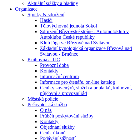
Aktuální srážky a hladiny
Organizace
Spolky & sdružení
Hasiči
Tělovýchovná jednota Sokol
Sdružení Březovské stráně - Automotoklub v
Autoklubu České republiky
Klub jóga ve Březové nad Svitavou
Základní kynologická organizace Březová nad
Svitavou - Brněnec
Knihovna a TIC
Provozní doba
Kontakty
Informační centrum
Informace pro čtenáře, on-line katalog
Ceníky suvenýrů, služeb a poplatků, knihovní,
půjčovní a provozní řád
Městská policie
Pečovatelská služba
O nás
Průběh poskytování služby
Kontakty
Objednání služby
Ceník úkonů
Podávání stížností