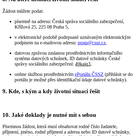
Žádost můžete podat:
písemně na adresu: Česká správa sociálního zabezpečení,
Křížová 25, 225 08 Praha 5,
v elektronické podobě podepsané uznávaným elektronickým
podpisem na e-mailovou adresu:
posta@cssz.cz
,
datovou zprávou zaslanou prostřednictvím informačního
systému datových schránek, ID datové schránky České
správy sociálního zabezpečení:
49kaiq3
,
online službou prostřednictvím
ePortálu ČSSZ
(přihlásit se do
portálu je možné přes identifikační údaje datové schránky).
9. Kde, s kým a kdy životní situaci řešit
10. Jaké doklady je nutné mít s sebou
Písemnou žádost, která musí obsahovat rodné číslo žadatele,
příjmení, jméno, rodné příjmení a adresu nebo ID datové schránky,