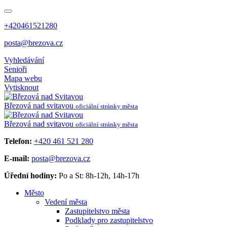
+420461521280
posta@brezova.cz
Vyhledávání
Senioři
Mapa webu
Vytisknout
Březová
nad svitavou
oficiální stránky města
Březová
nad svitavou
oficiální stránky města
Telefon:
+420 461 521 280
E-mail:
posta@brezova.cz
Úřední hodiny:
Po a St: 8h-12h, 14h-17h
Město
Vedení města
Zastupitelstvo města
Podklady pro zastupitelstvo