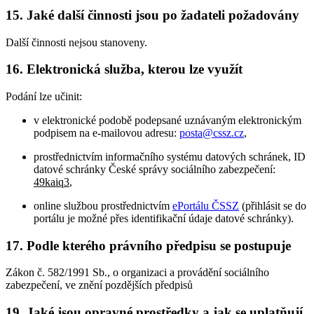
15. Jaké další činnosti jsou po žadateli požadovány
Další činnosti nejsou stanoveny.
16. Elektronická služba, kterou lze využít
Podání lze učinit:
v elektronické podobě podepsané uznávaným elektronickým
podpisem na e-mailovou adresu:
posta@cssz.cz
,
prostřednictvím informačního systému datových schránek, ID
datové schránky České správy sociálního zabezpečení:
49kaiq3
,
online službou prostřednictvím
ePortálu ČSSZ
(přihlásit se do
portálu je možné přes identifikační údaje datové schránky).
17. Podle kterého právního předpisu se postupuje
Zákon č. 582/1991 Sb., o organizaci a provádění sociálního
zabezpečení, ve znění pozdějších předpisů
19. Jaké jsou opravné prostředky a jak se uplatňují