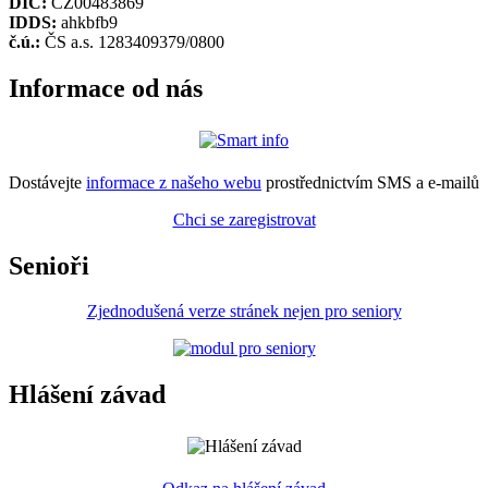
DIČ:
CZ00483869
IDDS:
ahkbfb9
č.ú.:
ČS a.s. 1283409379/0800
Informace od nás
Dostávejte
informace z našeho webu
prostřednictvím SMS a e-mailů
Chci se zaregistrovat
Senioři
Zjednodušená verze stránek nejen pro seniory
Hlášení závad