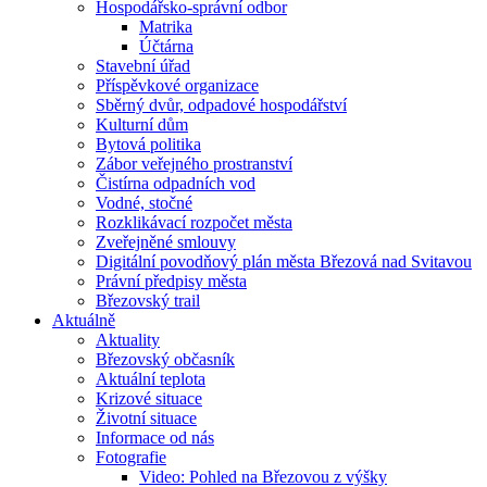
Hospodářsko-správní odbor
Matrika
Účtárna
Stavební úřad
Příspěvkové organizace
Sběrný dvůr, odpadové hospodářství
Kulturní dům
Bytová politika
Zábor veřejného prostranství
Čistírna odpadních vod
Vodné, stočné
Rozklikávací rozpočet města
Zveřejněné smlouvy
Digitální povodňový plán města Březová nad Svitavou
Právní předpisy města
Březovský trail
Aktuálně
Aktuality
Březovský občasník
Aktuální teplota
Krizové situace
Životní situace
Informace od nás
Fotografie
Video: Pohled na Březovou z výšky