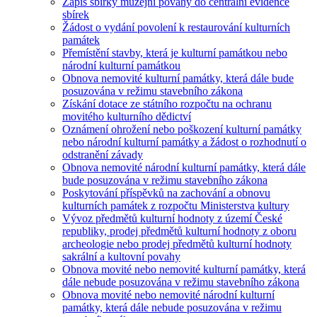
Zápis sbírky muzejní povahy do centrální evidence
sbírek
Žádost o vydání povolení k restaurování kulturních
památek
Přemístění stavby, která je kulturní památkou nebo
národní kulturní památkou
Obnova nemovité kulturní památky, která dále bude
posuzována v režimu stavebního zákona
Získání dotace ze státního rozpočtu na ochranu
movitého kulturního dědictví
Oznámení ohrožení nebo poškození kulturní památky
nebo národní kulturní památky a žádost o rozhodnutí o
odstranění závady
Obnova nemovité národní kulturní památky, která dále
bude posuzována v režimu stavebního zákona
Poskytování příspěvků na zachování a obnovu
kulturních památek z rozpočtu Ministerstva kultury
Vývoz předmětů kulturní hodnoty z území České
republiky, prodej předmětů kulturní hodnoty z oboru
archeologie nebo prodej předmětů kulturní hodnoty
sakrální a kultovní povahy
Obnova movité nebo nemovité kulturní památky, která
dále nebude posuzována v režimu stavebního zákona
Obnova movité nebo nemovité národní kulturní
památky, která dále nebude posuzována v režimu