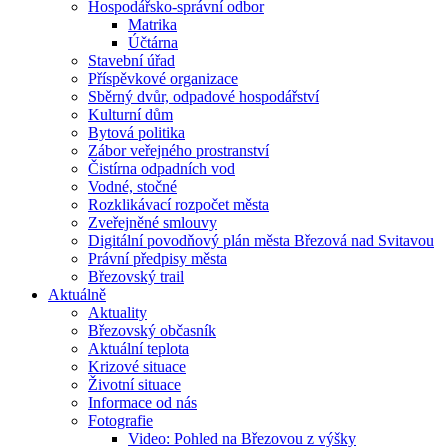
Hospodářsko-správní odbor
Matrika
Účtárna
Stavební úřad
Příspěvkové organizace
Sběrný dvůr, odpadové hospodářství
Kulturní dům
Bytová politika
Zábor veřejného prostranství
Čistírna odpadních vod
Vodné, stočné
Rozklikávací rozpočet města
Zveřejněné smlouvy
Digitální povodňový plán města Březová nad Svitavou
Právní předpisy města
Březovský trail
Aktuálně
Aktuality
Březovský občasník
Aktuální teplota
Krizové situace
Životní situace
Informace od nás
Fotografie
Video: Pohled na Březovou z výšky