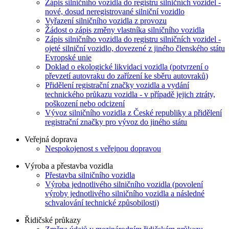
Zápis silničního vozidla do registru silničních vozidel -
nové, dosud neregistrované silniční vozidlo
Vyřazení silničního vozidla z provozu
Žádost o zápis změny vlastníka silničního vozidla
Zápis silničního vozidla do registru silničních vozidel -
ojeté silniční vozidlo, dovezené z jiného členského státu
Evropské unie
Doklad o ekologické likvidaci vozidla (potvrzení o
převzetí autovraku do zařízení ke sběru autovraků)
Přidělení registrační značky vozidla a vydání
technického průkazu vozidla - v případě jejich ztráty,
poškození nebo odcizení
Vývoz silničního vozidla z České republiky a přidělení
registrační značky pro vývoz do jiného státu
Veřejná doprava
Nespokojenost s veřejnou dopravou
Výroba a přestavba vozidla
Přestavba silničního vozidla
Výroba jednotlivého silničního vozidla (povolení
výroby jednotlivého silničního vozidla a následné
schvalování technické způsobilosti)
Řidičské průkazy