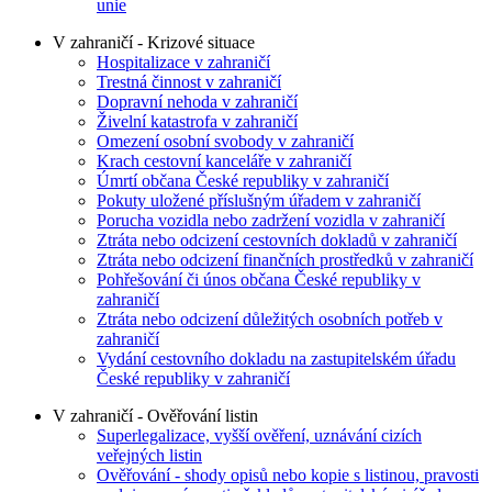
unie
V zahraničí - Krizové situace
Hospitalizace v zahraničí
Trestná činnost v zahraničí
Dopravní nehoda v zahraničí
Živelní katastrofa v zahraničí
Omezení osobní svobody v zahraničí
Krach cestovní kanceláře v zahraničí
Úmrtí občana České republiky v zahraničí
Pokuty uložené příslušným úřadem v zahraničí
Porucha vozidla nebo zadržení vozidla v zahraničí
Ztráta nebo odcizení cestovních dokladů v zahraničí
Ztráta nebo odcizení finančních prostředků v zahraničí
Pohřešování či únos občana České republiky v
zahraničí
Ztráta nebo odcizení důležitých osobních potřeb v
zahraničí
Vydání cestovního dokladu na zastupitelském úřadu
České republiky v zahraničí
V zahraničí - Ověřování listin
Superlegalizace, vyšší ověření, uznávání cizích
veřejných listin
Ověřování - shody opisů nebo kopie s listinou, pravosti