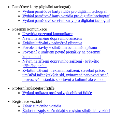
Paměťové karty (digitální tachograf)
Vydání paměťové karty řidiče pro digitální tachograf
Vydání paměťové karty vozidla pro digitální tachograf
Vydání paměťové servisní karty pro digitální tachograf
Pozemní komunikace
Uzavírka pozemní komunikace
Návrh na změnu dopravního značení
Zvláštní užívání - nadměrná přeprava
Povolení stavby v silničním ochranném pásmu
Povolení k umístění pevné překážky na pozemní
komunikaci
Návrh na zřízení dopravního zařízení - krátkého
příčného prahu
Zvláštní užívání - reklamní zařízení, stavební práce,
umístění inženýrských sítí, vyhrazené parkovací stání,
provozování stánků, sportovní a kulturní akce apod.
Profesní způsobilost řidiče
Vydání průkazu profesní způsobilosti řidiče
Registrace vozidel
Zánik silničního vozidla
Žádost o zápis změn údajů v registru silničních vozidel