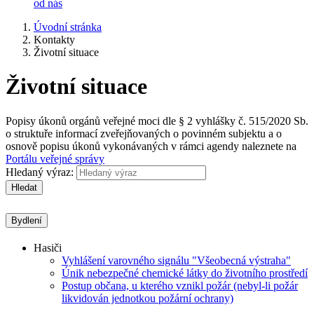
od nás
Úvodní stránka
Kontakty
Životní situace
Životní situace
Popisy úkonů orgánů veřejné moci dle § 2 vyhlášky č. 515/2020 Sb.
o struktuře informací zveřejňovaných o povinném subjektu a o
osnově popisu úkonů vykonávaných v rámci agendy naleznete na
Portálu veřejné správy
Hledaný výraz:
Hledat
Bydlení
Hasiči
Vyhlášení varovného signálu "Všeobecná výstraha"
Únik nebezpečné chemické látky do životního prostředí
Postup občana, u kterého vznikl požár (nebyl-li požár
likvidován jednotkou požární ochrany)