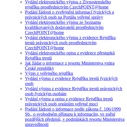
Vydání elektronického výpisu z Živnostenského
rejstříku prostřednictvím CzechPOINT@home
Podání žádosti o zveřejnění informací fyzických a
právnických osob na Portálu veřejné správy
Vydání elektronického výpisu ze Seznamu
kvalifikovaných dodavatelů prostřednictvím
CzechPOINT@home
Vydání elektronického výpisu z evidence Rejstříku
trestů právnických osob prostřednictvím
CzechPOINT@home
Vydání elektronického opisu z evidence přestupků
Rejstříku trestů
Jak žádat o informace z resortu Ministerstva vnitra
České republiky
Výpis z veřejného rejstříku
Vydání výpisu z evidence Rejstříku trestů fyzických
osob
Vydání výpisu z evidence Rejstříku trestů právnických
osob fyzickým osobám
Vydání výpisu a opisu z evidence Rejstříku trestů
právnických osob orgánům veřejné moci
Podání žádosti o informace podle zákona č. 106/1999
Sb., o svobodném přístupu k informacím, ve znění
pozdějších předpisů, v podmínkách resortu Ministerstva
spravedlnosti