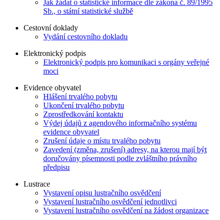
Jak žádat o statistické informace dle zákona č. 89/1995
Sb., o státní statistické službě
Cestovní doklady
Vydání cestovního dokladu
Elektronický podpis
Elektronický podpis pro komunikaci s orgány veřejné
moci
Evidence obyvatel
Hlášení trvalého pobytu
Ukončení trvalého pobytu
Zprostředkování kontaktu
Výdej údajů z agendového informačního systému
evidence obyvatel
Zrušení údaje o místu trvalého pobytu
Zavedení (změna, zrušení) adresy, na kterou mají být
doručovány písemnosti podle zvláštního právního
předpisu
Lustrace
Vystavení opisu lustračního osvědčení
Vystavení lustračního osvědčení jednotlivci
Vystavení lustračního osvědčení na žádost organizace