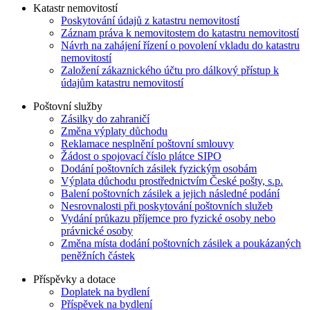
Katastr nemovitostí
Poskytování údajů z katastru nemovitostí
Záznam práva k nemovitostem do katastru nemovitostí
Návrh na zahájení řízení o povolení vkladu do katastru
nemovitostí
Založení zákaznického účtu pro dálkový přístup k
údajům katastru nemovitostí
Poštovní služby
Zásilky do zahraničí
Změna výplaty důchodu
Reklamace nesplnění poštovní smlouvy
Žádost o spojovací číslo plátce SIPO
Dodání poštovních zásilek fyzickým osobám
Výplata důchodu prostřednictvím České pošty, s.p.
Balení poštovních zásilek a jejich následné podání
Nesrovnalosti při poskytování poštovních služeb
Vydání průkazu příjemce pro fyzické osoby nebo
právnické osoby
Změna místa dodání poštovních zásilek a poukázaných
peněžních částek
Příspěvky a dotace
Doplatek na bydlení
Příspěvek na bydlení