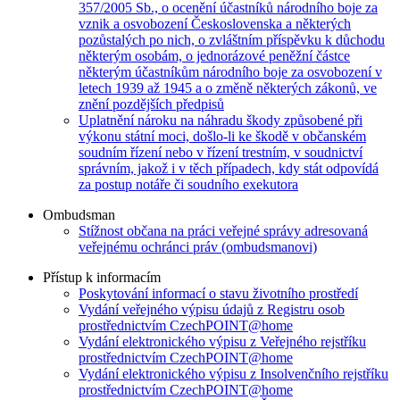
357/2005 Sb., o ocenění účastníků národního boje za
vznik a osvobození Československa a některých
pozůstalých po nich, o zvláštním příspěvku k důchodu
některým osobám, o jednorázové peněžní částce
některým účastníkům národního boje za osvobození v
letech 1939 až 1945 a o změně některých zákonů, ve
znění pozdějších předpisů
Uplatnění nároku na náhradu škody způsobené při
výkonu státní moci, došlo-li ke škodě v občanském
soudním řízení nebo v řízení trestním, v soudnictví
správním, jakož i v těch případech, kdy stát odpovídá
za postup notáře či soudního exekutora
Ombudsman
Stížnost občana na práci veřejné správy adresovaná
veřejnému ochránci práv (ombudsmanovi)
Přístup k informacím
Poskytování informací o stavu životního prostředí
Vydání veřejného výpisu údajů z Registru osob
prostřednictvím CzechPOINT@home
Vydání elektronického výpisu z Veřejného rejstříku
prostřednictvím CzechPOINT@home
Vydání elektronického výpisu z Insolvenčního rejstříku
prostřednictvím CzechPOINT@home