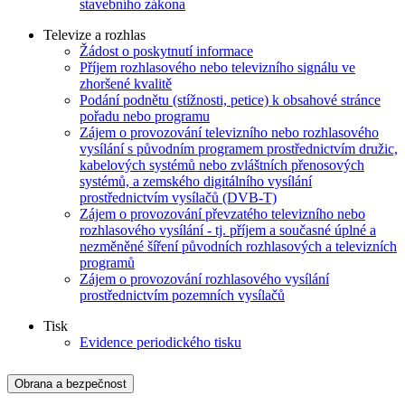
stavebního zákona
Televize a rozhlas
Žádost o poskytnutí informace
Příjem rozhlasového nebo televizního signálu ve
zhoršené kvalitě
Podání podnětu (stížnosti, petice) k obsahové stránce
pořadu nebo programu
Zájem o provozování televizního nebo rozhlasového
vysílání s původním programem prostřednictvím družic,
kabelových systémů nebo zvláštních přenosových
systémů, a zemského digitálního vysílání
prostřednictvím vysílačů (DVB-T)
Zájem o provozování převzatého televizního nebo
rozhlasového vysílání - tj. příjem a současné úplné a
nezměněné šíření původních rozhlasových a televizních
programů
Zájem o provozování rozhlasového vysílání
prostřednictvím pozemních vysílačů
Tisk
Evidence periodického tisku
Obrana a bezpečnost