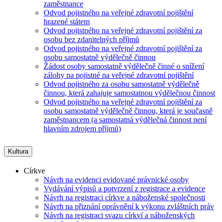
zaměstnance
Odvod pojistného na veřejné zdravotní pojištění
hrazené státem
Odvod pojistného na veřejné zdravotní pojištění za
osobu bez zdanitelných příjmů
Odvod pojistného na veřejné zdravotní pojištění za
osobu samostatně výdělečně činnou
Žádost osoby samostatně výdělečně činné o snížení
zálohy na pojistné na veřejné zdravotní pojištění
Odvod pojistného za osobu samostatně výdělečně
činnou, která zahajuje samostatnou výdělečnou činnost
Odvod pojistného na veřejné zdravotní pojištění za
osobu samostatně výdělečně činnou, která je současně
zaměstnancem (a samostatná výdělečná činnost není
hlavním zdrojem příjmů)
Kultura
Církve
Návrh na evidenci evidované právnické osoby
Vydávání výpisů a potvrzení z registrace a evidence
Návrh na registraci církve a náboženské společnosti
Návrh na přiznání oprávnění k výkonu zvláštních práv
Návrh na registraci svazu církví a náboženských