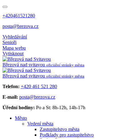
+420461521280
posta@brezova.cz
Vyhledávání
Senioři
Mapa webu
Vytisknout
Březová
nad svitavou
oficiální stránky města
Březová
nad svitavou
oficiální stránky města
Telefon:
+420 461 521 280
E-mail:
posta@brezova.cz
Úřední hodiny:
Po a St: 8h-12h, 14h-17h
Město
Vedení města
Zastupitelstvo města
Podklady pro zastupitelstvo