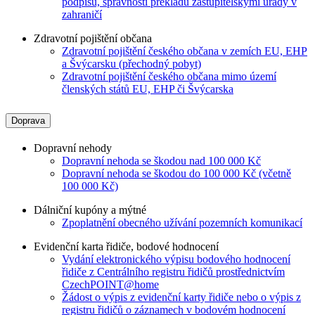
podpisu, správnosti překladů zastupitelskými úřady v
zahraničí
Zdravotní pojištění občana
Zdravotní pojištění českého občana v zemích EU, EHP
a Švýcarsku (přechodný pobyt)
Zdravotní pojištění českého občana mimo území
členských států EU, EHP či Švýcarska
Doprava
Dopravní nehody
Dopravní nehoda se škodou nad 100 000 Kč
Dopravní nehoda se škodou do 100 000 Kč (včetně
100 000 Kč)
Dálniční kupóny a mýtné
Zpoplatnění obecného užívání pozemních komunikací
Evidenční karta řidiče, bodové hodnocení
Vydání elektronického výpisu bodového hodnocení
řidiče z Centrálního registru řidičů prostřednictvím
CzechPOINT@home
Žádost o výpis z evidenční karty řidiče nebo o výpis z
registru řidičů o záznamech v bodovém hodnocení