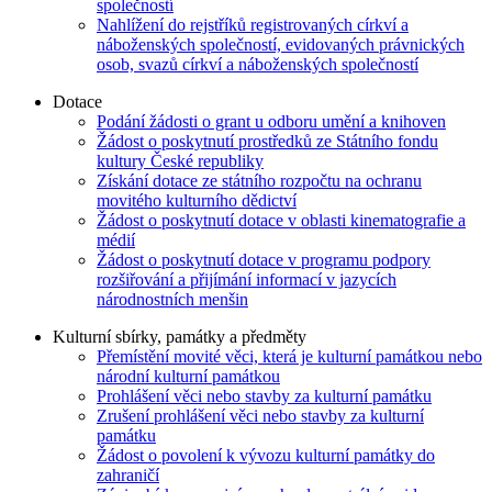
společností
Nahlížení do rejstříků registrovaných církví a
náboženských společností, evidovaných právnických
osob, svazů církví a náboženských společností
Dotace
Podání žádosti o grant u odboru umění a knihoven
Žádost o poskytnutí prostředků ze Státního fondu
kultury České republiky
Získání dotace ze státního rozpočtu na ochranu
movitého kulturního dědictví
Žádost o poskytnutí dotace v oblasti kinematografie a
médií
Žádost o poskytnutí dotace v programu podpory
rozšiřování a přijímání informací v jazycích
národnostních menšin
Kulturní sbírky, památky a předměty
Přemístění movité věci, která je kulturní památkou nebo
národní kulturní památkou
Prohlášení věci nebo stavby za kulturní památku
Zrušení prohlášení věci nebo stavby za kulturní
památku
Žádost o povolení k vývozu kulturní památky do
zahraničí