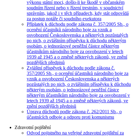
výkonu státní moci, došlo-li ke škodě v občanském
soudním řízení nebo v řízení trestním, v soudnictví
správním, jakož i v těch případech, kdy stát odpovídá
za postup notáře či soudního exekutora
Příplatek k důchodu podle zákona č. 357/2005 Sb., o
ocenění účastníků národního boje za vznik a
osvobození Československa a některých pozůstalých
po nich, o zvláštním příspěvku k důchodu některým
osobám, o jednorázové peněžní částce některým
účastníkům národního boje za osvobození v letech
1939 až 1945 a o změně některých zákonů, ve znění
pozdějších předpisů
Zvláštní příspěvek k důchodu podle zákona č.
357/2005 Sb., o ocenění účastníků národního boje za
vznik a osvobození Československa a některých
pozůstalých po nich, o zvláštním příspěvku k důchodu
některým osobám, o jednorázové peněžní částce
některým účastníkům národního boje za osvobození v
letech 1939 až 1945 a o změně některých zákonů, ve
znění pozdějších předpisů
Úprava důchodů podle zákona č. 262/2011 Sb., o
účastnících odboje a odporu proti komunismu
Zdravotní pojištění
Odvod pojistného na veřejné zdravotní pojištění za