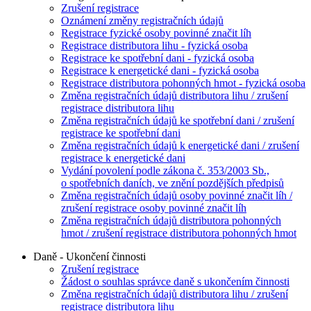
Zrušení registrace
Oznámení změny registračních údajů
Registrace fyzické osoby povinné značit líh
Registrace distributora lihu - fyzická osoba
Registrace ke spotřební dani - fyzická osoba
Registrace k energetické dani - fyzická osoba
Registrace distributora pohonných hmot - fyzická osoba
Změna registračních údajů distributora lihu / zrušení
registrace distributora lihu
Změna registračních údajů ke spotřební dani / zrušení
registrace ke spotřební dani
Změna registračních údajů k energetické dani / zrušení
registrace k energetické dani
Vydání povolení podle zákona č. 353/2003 Sb.,
o spotřebních daních, ve znění pozdějších předpisů
Změna registračních údajů osoby povinné značit líh /
zrušení registrace osoby povinné značit líh
Změna registračních údajů distributora pohonných
hmot / zrušení registrace distributora pohonných hmot
Daně - Ukončení činnosti
Zrušení registrace
Žádost o souhlas správce daně s ukončením činnosti
Změna registračních údajů distributora lihu / zrušení
registrace distributora lihu