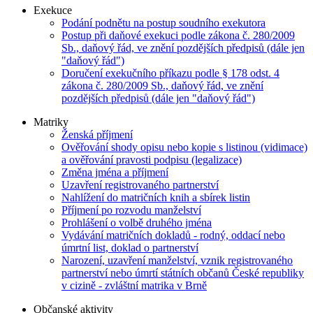
Exekuce
Podání podnětu na postup soudního exekutora
Postup při daňové exekuci podle zákona č. 280/2009
Sb., daňový řád, ve znění pozdějších předpisů (dále jen
"daňový řád")
Doručení exekučního příkazu podle § 178 odst. 4
zákona č. 280/2009 Sb., daňový řád, ve znění
pozdějších předpisů (dále jen "daňový řád")
Matriky
Ženská příjmení
Ověřování shody opisu nebo kopie s listinou (vidimace)
a ověřování pravosti podpisu (legalizace)
Změna jména a příjmení
Uzavření registrovaného partnerství
Nahlížení do matričních knih a sbírek listin
Příjmení po rozvodu manželství
Prohlášení o volbě druhého jména
Vydávání matričních dokladů - rodný, oddací nebo
úmrtní list, doklad o partnerství
Narození, uzavření manželství, vznik registrovaného
partnerství nebo úmrtí státních občanů České republiky
v cizině - zvláštní matrika v Brně
Občanské aktivity