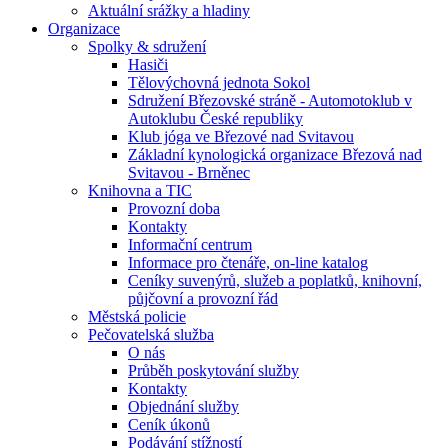
Aktuální srážky a hladiny
Organizace
Spolky & sdružení
Hasiči
Tělovýchovná jednota Sokol
Sdružení Březovské stráně - Automotoklub v
Autoklubu České republiky
Klub jóga ve Březové nad Svitavou
Základní kynologická organizace Březová nad
Svitavou - Brněnec
Knihovna a TIC
Provozní doba
Kontakty
Informační centrum
Informace pro čtenáře, on-line katalog
Ceníky suvenýrů, služeb a poplatků, knihovní,
půjčovní a provozní řád
Městská policie
Pečovatelská služba
O nás
Průběh poskytování služby
Kontakty
Objednání služby
Ceník úkonů
Podávání stížností