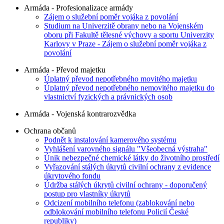
Armáda - Profesionalizace armády
Zájem o služební poměr vojáka z povolání
Studium na Univerzitě obrany nebo na Vojenském
oboru při Fakultě tělesné výchovy a sportu Univerzity
Karlovy v Praze - Zájem o služební poměr vojáka z
povolání
Armáda - Převod majetku
Úplatný převod nepotřebného movitého majetku
Úplatný převod nepotřebného nemovitého majetku do
vlastnictví fyzických a právnických osob
Armáda - Vojenská kontrarozvědka
Ochrana občanů
Podnět k instalování kamerového systému
Vyhlášení varovného signálu "Všeobecná výstraha"
Únik nebezpečné chemické látky do životního prostředí
Vyřazování stálých úkrytů civilní ochrany z evidence
úkrytového fondu
Údržba stálých úkrytů civilní ochrany - doporučený
postup pro vlastníky úkrytů
Odcizení mobilního telefonu (zablokování nebo
odblokování mobilního telefonu Policií České
republiky)