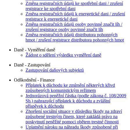
Změna registračních údajů ke spotřební dani / zrušení
registrace ke spotřební dani
Změna registračních údajů k energetické dani / zrušení
registrace k energetické dani
Změna registračních údajů osoby povinné značit líh /
zrušení registrace osoby povinné značit líh
Změna registračních údajů distributora pohonných
hmot / zrušení registrace distributora pohonných hmot
Daně - Vyměření daně
Žádost o sdělení výsledku vyměření daně
Daně - Zastupování
Zastupování daňových subjektů
Odškodnění - Finance
Příplatek k důchodu ke zmírnění některých křivd
způsobených komunistickým režimem
Jednorázová peněžní částka (podle zákona č. 108/2009
Sb.) nahrazující příplatek k důchodu a zvláštní
příspěvek k důchodu
Zhoršení sociální situace v důsledku škody na zdraví
způsobené trestným činem, které zakládá právo na
poskytnutí peněžité pomoci obětem trestné činnosti
Uplatnění nároku na náhradu škody způsobené při