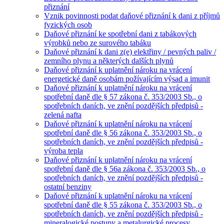
přiznání
Vznik povinnosti podat daňové přiznání k dani z příjmů
fyzických osob
Daňové přiznání ke spotřební dani z tabákových
výrobků nebo ze surového tabáku
Daňové přiznání k dani z(e) elektřiny / pevných paliv /
zemního plynu a některých dalších plynů
Daňové přiznání k uplatnění nároku na vrácení
energetické daně osobám požívajícím výsad a imunit
Daňové přiznání k uplatnění nároku na vrácení
spotřební daně dle § 57 zákona č. 353/2003 Sb., o
spotřebních daních, ve znění pozdějších předpisů -
zelená nafta
Daňové přiznání k uplatnění nároku na vrácení
spotřební daně dle § 56 zákona č. 353/2003 Sb., o
spotřebních daních, ve znění pozdějších předpisů -
výroba tepla
Daňové přiznání k uplatnění nároku na vrácení
spotřební daně dle § 56a zákona č. 353/2003 Sb., o
spotřebních daních, ve znění pozdějších předpisů -
ostatní benziny
Daňové přiznání k uplatnění nároku na vrácení
spotřební daně dle § 55 zákona č. 353/2003 Sb., o
spotřebních daních, ve znění pozdějších předpisů -
mineralogické postupy a metalurgické procesy