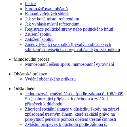
Petice
Shromažďování občanů
Konání veřejných sbírek
Jak se koná místní referendum
Jak vyhlásit místní referendum
Registrace politické strany nebo politického hnutí
Zrušení spolku
Založení spolku
Změny týkající se spolků (bývalých občanských
sdružení) související s novým občanským zákoníkem
Mimosoudní proces
Mimosoudní řešení sporu, mimosoudní vyrovnání
Občanské průkazy
Vydání občanského průkazu
Odškodnění
Jednorázová peněžní částka (podle zákona č. 108/2009
Sb.) nahrazující příplatek k důchodu a zvláštní
příspěvek k důchodu
Zhoršení sociální situace v důsledku škody na zdraví
způsobené trestným činem, které zakládá právo na
poskytnutí peněžité pomoci obětem trestné činnosti
Zvláštní příspěvek k důchodu podle zákona č.