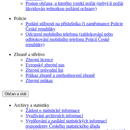
Postup občana, u kterého vznikl požár (nebyl-li požár
likvidován jednotkou požární ochrany)
Policie
Podání stížnosti na příslušníka či zaměstnance Policie
České republiky
Odcizení mobilního telefonu (zablokování nebo
odblokování mobilního telefonu Policií České
republiky)
Zbraně a střelivo
Zbrojní licence
Evropský zbrojní pas
Zbrojní průvodní list
Průkaz zbraně a znehodnocení zbraně
Zbrojní průkaz
Občan a stát
Archivy a statistiky
Žádost o statistické informace
Využívání archivních informací
Vyplňování a zasílání statistických informací
respondenty Českého statistického úřadu