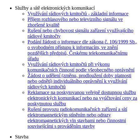
Služby a sítě elektronických komunikací
Využívání rádiových kmitočtů - základní informace
Příjem rozhlasového nebo televizního signálu ve
zhoršené kvalitě
Rušení nebo chybovost signálu zařízení využívajícího
rádiové kmitočty
Podání žádosti o informace dle zákona č. 106/1999 Sb.,
o svobodném přístupu k informacím, ve znění
pozdějších předpisů, Českému telekomunikačnímu
úřadu
Využívání rádiových kmitočtů při výkonu
komunikačních činností podle všeobecného oprávnění
Žádost o udělení (změnu, prodloužení doby platnosti
nebo odnětí) individuálního oprávnění k využívání
rádiových kmitočtů
Reklamace na poskytovanou veřejně dostupnou službu
elektronických komunikací nebo na vyúčtování ceny za
poskytnutou službu
Rušení provozu radiokomunikačních zařízení a sítí
elektromagnetickým stíněním nebo odrazy
elektromagnetických vln stavbami nebo činnostmi
souvisejícími s prováděním stavby
Stavba