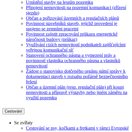
Umístění stavby na lesním pozemku
Připojení nemovitosti na pozemní komunikaci (zřízení
sjezdu)
Občan a pořizování územních a regulačních plánů
Povinnost stavebníků staveb, jejichž provedení je
spojeno se zemními pracemi
Povinnost zajistit zpracování průkazu energetické
náročnosti budovy (průkaz)
Využívání cizích nemovitostí podnikateli zajišťujícími
veřejnou komunikační síť
Stanovení ochranného pásma a vymezení práv a
povinností vlastníka ochranného pásma a vlastníků
nemovitostí
Žádost o stanovisko dotčeného orgánu státní správy k
dokumentaci staveb v rozsahu požárně bezpečnostního
řešení
Občan a územní plán (resp. regulační plán) při koupi
nemovitosti a přípravě výstavby nebo jiném záměru na
využití pozemku
Cestování
Se zvířaty
Cestování se psy, kočkami a fretkami v rámci Evropské