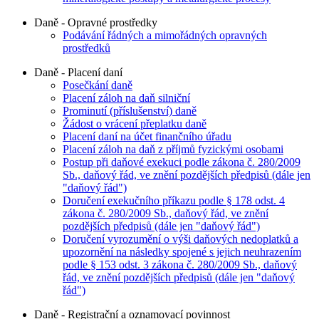
Daně - Opravné prostředky
Podávání řádných a mimořádných opravných
prostředků
Daně - Placení daní
Posečkání daně
Placení záloh na daň silniční
Prominutí (příslušenství) daně
Žádost o vrácení přeplatku daně
Placení daní na účet finančního úřadu
Placení záloh na daň z příjmů fyzickými osobami
Postup při daňové exekuci podle zákona č. 280/2009
Sb., daňový řád, ve znění pozdějších předpisů (dále jen
"daňový řád")
Doručení exekučního příkazu podle § 178 odst. 4
zákona č. 280/2009 Sb., daňový řád, ve znění
pozdějších předpisů (dále jen "daňový řád")
Doručení vyrozumění o výši daňových nedoplatků a
upozornění na následky spojené s jejich neuhrazením
podle § 153 odst. 3 zákona č. 280/2009 Sb., daňový
řád, ve znění pozdějších předpisů (dále jen "daňový
řád")
Daně - Registrační a oznamovací povinnost