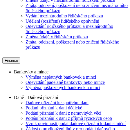
Změna údajů v mezinárodním řidičském průkazu
Ztráta, odcizení, poškození nebo zničení mezinárodního
řidičského průkazu
Vydání mezinárodního řidičského průkazu
Udělení (rozšíření) řidičského oprávnění
Odevzdání řidičského průkazu a mezinárodního
řidičského průkazu
Změna údajů v řidičském průkazu
Ztráta, odcizení, poškození nebo zničení řidičského
průkazu
Finance
Bankovky a mince
Výměna neplatných bankovek a mincí
Odevzdání padělané bankovky nebo mince
Výměna poškozených bankovek a mincí
Daně - Daňová přiznání
Daňové přiznání ke spotřební dani
Podání přiznání k dani dědické
Podání přiznání k dani z nemovitých věcí
Podání přiznání k dani z příjmů fyzických osob
Vznik povinnosti podat daňové přiznání k dani silniční
Žádost o prodloužení lhůty pro podání daňového