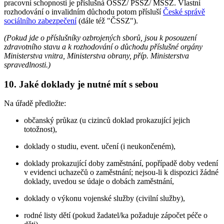
pracovní schopnosti je příslušná OSSZ/ PSSZ/ MSSZ. Vlastní
rozhodování o invalidním důchodu potom přísluší
České správě
sociálního zabezpečení
(dále též "ČSSZ").
(Pokud jde o příslušníky ozbrojených sborů, jsou k posouzení
zdravotního stavu a k rozhodování o důchodu příslušné orgány
Ministerstva vnitra, Ministerstva obrany, příp. Ministerstva
spravedlnosti.)
10. Jaké doklady je nutné mít s sebou
Na úřadě předložte:
občanský průkaz (u cizinců doklad prokazující jejich
totožnost),
doklady o studiu, event. učení (i neukončeném),
doklady prokazující doby zaměstnání, popřípadě doby vedení
v evidenci uchazečů o zaměstnání; nejsou-li k dispozici žádné
doklady, uvedou se údaje o dobách zaměstnání,
doklady o výkonu vojenské služby (civilní služby),
rodné listy dětí (pokud žadatel/ka požaduje zápočet péče o