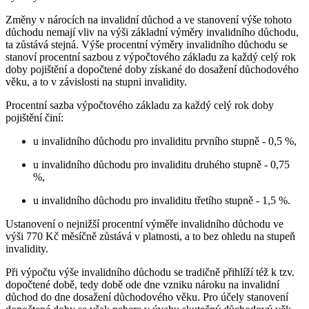
Změny v nárocích na invalidní důchod a ve stanovení výše tohoto
důchodu nemají vliv na výši základní výměry invalidního důchodu,
ta zůstává stejná. Výše procentní výměry invalidního důchodu se
stanoví procentní sazbou z výpočtového základu za každý celý rok
doby pojištění a dopočtené doby získané do dosažení důchodového
věku, a to v závislosti na stupni invalidity.
Procentní sazba výpočtového základu za každý celý rok doby
pojištění činí:
u invalidního důchodu pro invaliditu prvního stupně - 0,5 %,
u invalidního důchodu pro invaliditu druhého stupně - 0,75
%,
u invalidního důchodu pro invaliditu třetího stupně - 1,5 %.
Ustanovení o nejnižší procentní výměře invalidního důchodu ve
výši 770 Kč měsíčně zůstává v platnosti, a to bez ohledu na stupeň
invalidity.
Při výpočtu výše invalidního důchodu se tradičně přihlíží též k tzv.
dopočtené době, tedy době ode dne vzniku nároku na invalidní
důchod do dne dosažení důchodového věku. Pro účely stanovení