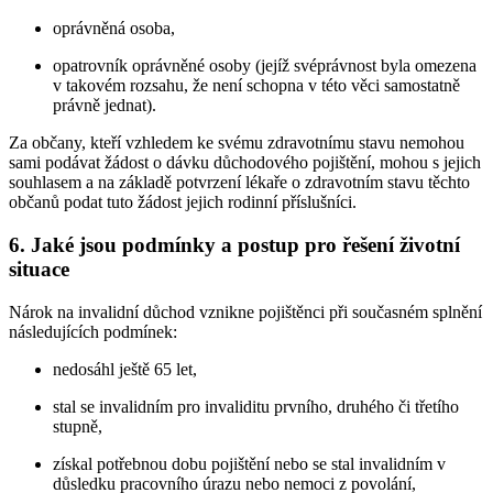
oprávněná osoba,
opatrovník oprávněné osoby (jejíž svéprávnost byla omezena
v takovém rozsahu, že není schopna v této věci samostatně
právně jednat).
Za občany, kteří vzhledem ke svému zdravotnímu stavu nemohou
sami podávat žádost o dávku důchodového pojištění, mohou s jejich
souhlasem a na základě potvrzení lékaře o zdravotním stavu těchto
občanů podat tuto žádost jejich rodinní příslušníci.
6. Jaké jsou podmínky a postup pro řešení životní
situace
Nárok na invalidní důchod vznikne pojištěnci při současném splnění
následujících podmínek:
nedosáhl ještě 65 let,
stal se invalidním pro invaliditu prvního, druhého či třetího
stupně,
získal potřebnou dobu pojištění nebo se stal invalidním v
důsledku pracovního úrazu nebo nemoci z povolání,