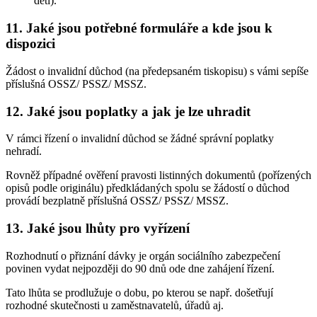
děti).
11. Jaké jsou potřebné formuláře a kde jsou k
dispozici
Žádost o invalidní důchod (na předepsaném tiskopisu) s vámi sepíše
příslušná OSSZ/ PSSZ/ MSSZ.
12. Jaké jsou poplatky a jak je lze uhradit
V rámci řízení o invalidní důchod se žádné správní poplatky
nehradí.
Rovněž případné ověření pravosti listinných dokumentů (pořízených
opisů podle originálu) předkládaných spolu se žádostí o důchod
provádí bezplatně příslušná OSSZ/ PSSZ/ MSSZ.
13. Jaké jsou lhůty pro vyřízení
Rozhodnutí o přiznání dávky je orgán sociálního zabezpečení
povinen vydat nejpozději do 90 dnů ode dne zahájení řízení.
Tato lhůta se prodlužuje o dobu, po kterou se např. došetřují
rozhodné skutečnosti u zaměstnavatelů, úřadů aj.