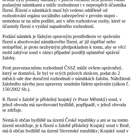
podanými námitkami a může rozhodnout i v neprospěch účastníka
řízení. Řízení o námitkách musí být vedeno odděleně od
rozhodování orgánu sociálního zabezpečení v prvním stupni -
nemohou se na něm podílet, ani v něm rozhodovat osoby, které se
účastnily řízení o vydání napadeného rozhodnutí.
Podání námitek je řádným opravným prostředkem ve správním
řízení a absolvování námitkového řízení, ať již úspěšné nebo
neúspěšné, je proto nezbytným předpokladem k tomu, aby se věcí
mohl zabývat soud v rámci případné později uplatněné správní
žaloby.
Proti pravomocnému rozhodnutí ČSSZ může ovšem oprávněný,
který se domnívá, že byl ve svých právech zkrácen, podat do 2
měsíců ode dne doručení rozhodnutí o námitkách žalobu. Náležitosti
žalobního návrhu jsou upraveny soudním řádem správním (zákon č.
150/2002 Sb.).
K řízení o žalobě je příslušný krajský (v Praze Městský) soud, v
jehož obvodu má navrhovatel bydliště, popřípadě, v jehož obvodu
se zdržuje.
Nemá-li občan bydliště na území České republiky a ani se na tomto
území nezdržuje, je k řízení o žalobě příslušný Krajský soud v Brně,
má-li občan bydliště na území Slovenské republiky; Krajský soud v