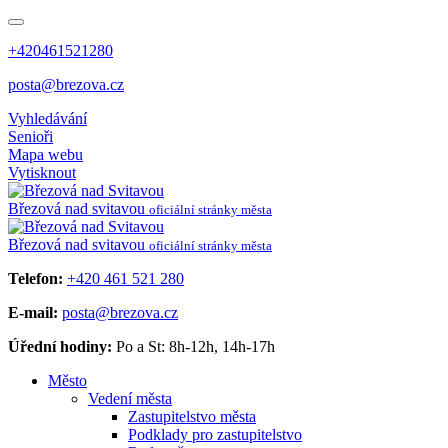
+420461521280
posta@brezova.cz
Vyhledávání
Senioři
Mapa webu
Vytisknout
Březová
nad svitavou
oficiální stránky města
Březová
nad svitavou
oficiální stránky města
Telefon:
+420 461 521 280
E-mail:
posta@brezova.cz
Úřední hodiny:
Po a St: 8h-12h, 14h-17h
Město
Vedení města
Zastupitelstvo města
Podklady pro zastupitelstvo