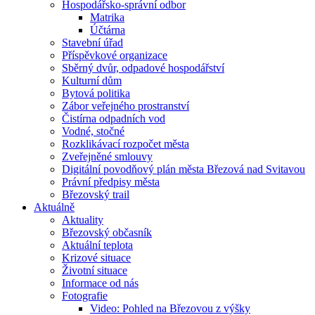
Hospodářsko-správní odbor
Matrika
Účtárna
Stavební úřad
Příspěvkové organizace
Sběrný dvůr, odpadové hospodářství
Kulturní dům
Bytová politika
Zábor veřejného prostranství
Čistírna odpadních vod
Vodné, stočné
Rozklikávací rozpočet města
Zveřejněné smlouvy
Digitální povodňový plán města Březová nad Svitavou
Právní předpisy města
Březovský trail
Aktuálně
Aktuality
Březovský občasník
Aktuální teplota
Krizové situace
Životní situace
Informace od nás
Fotografie
Video: Pohled na Březovou z výšky