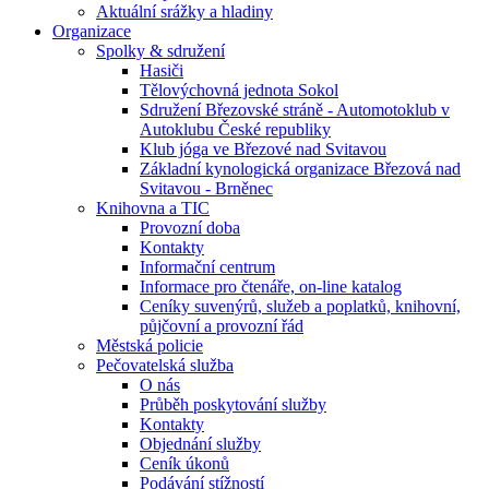
Aktuální srážky a hladiny
Organizace
Spolky & sdružení
Hasiči
Tělovýchovná jednota Sokol
Sdružení Březovské stráně - Automotoklub v
Autoklubu České republiky
Klub jóga ve Březové nad Svitavou
Základní kynologická organizace Březová nad
Svitavou - Brněnec
Knihovna a TIC
Provozní doba
Kontakty
Informační centrum
Informace pro čtenáře, on-line katalog
Ceníky suvenýrů, služeb a poplatků, knihovní,
půjčovní a provozní řád
Městská policie
Pečovatelská služba
O nás
Průběh poskytování služby
Kontakty
Objednání služby
Ceník úkonů
Podávání stížností