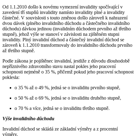
Od 1.1.2010 došlo k novému vymezení invalidity spočívající v
zavedení tří stupňů invalidity namísto invalidity plné a invalidity
částečné. V souvislosti s touto změnou došlo zároveň k nahrazení
dvou dávek (plného invalidního důchodu a částečného invalidního
důchodu) dávkou jedinou (invalidním důchodem prvního až třetího
stupně), jehož výše se stanoví v závislosti na zjištěném stupni
invalidity. Plný invalidní důchod a částečný invalidní důchod se
zároveň k 1.1.2010 transformovaly do invalidního důchodu prvního
až třetího stupně.
Podle zákona je pojištěnec invalidní, jestliže z důvodu dlouhodobě
nepříznivého zdravotního stavu nastal pokles jeho pracovní
schopnosti nejméně o 35 %, přičemž pokud jeho pracovní schopnost
poklesla:
o 35 % až o 49 %, jedná se o invaliditu prvního stupně,
o 50 % až o 69 %, jedná se o invaliditu druhého stupně,
o 70 % a více, jedná se o invaliditu třetího stupně.
Výše invalidního důchodu
Invalidní důchod se skládá ze základní výměry a z procentní
výměry.