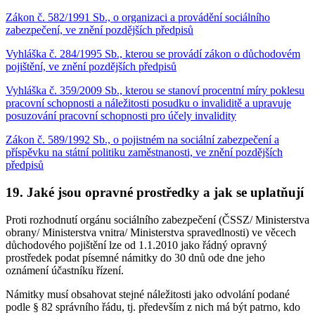
Zákon č. 582/1991 Sb., o organizaci a provádění sociálního
zabezpečení, ve znění pozdějších předpisů
Vyhláška č. 284/1995 Sb., kterou se provádí zákon o důchodovém
pojištění, ve znění pozdějších předpisů
Vyhláška č. 359/2009 Sb., kterou se stanoví procentní míry poklesu
pracovní schopnosti a náležitosti posudku o invaliditě a upravuje
posuzování pracovní schopnosti pro účely invalidity
Zákon č. 589/1992 Sb., o pojistném na sociální zabezpečení a
příspěvku na státní politiku zaměstnanosti, ve znění pozdějších
předpisů
19. Jaké jsou opravné prostředky a jak se uplatňují
Proti rozhodnutí orgánu sociálního zabezpečení (ČSSZ/ Ministerstva
obrany/ Ministerstva vnitra/ Ministerstva spravedlnosti) ve věcech
důchodového pojištění lze od 1.1.2010 jako řádný opravný
prostředek podat písemné námitky do 30 dnů ode dne jeho
oznámení účastníku řízení.
Námitky musí obsahovat stejné náležitosti jako odvolání podané
podle § 82 správního řádu, tj. především z nich má být patrno, kdo