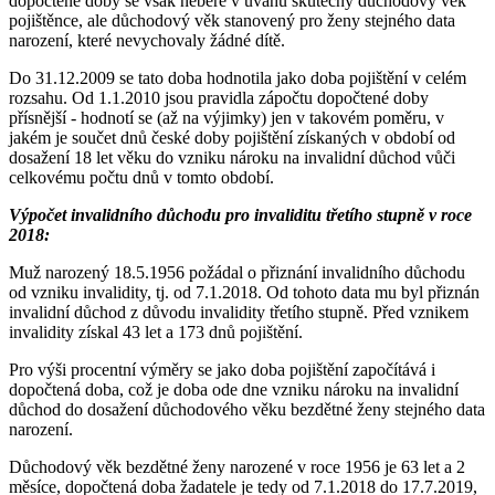
dopočtené doby se však nebere v úvahu skutečný důchodový věk
pojištěnce, ale důchodový věk stanovený pro ženy stejného data
narození, které nevychovaly žádné dítě.
Do 31.12.2009 se tato doba hodnotila jako doba pojištění v celém
rozsahu. Od 1.1.2010 jsou pravidla zápočtu dopočtené doby
přísnější - hodnotí se (až na výjimky) jen v takovém poměru, v
jakém je součet dnů české doby pojištění získaných v období od
dosažení 18 let věku do vzniku nároku na invalidní důchod vůči
celkovému počtu dnů v tomto období.
Výpočet invalidního důchodu pro invaliditu třetího stupně v roce
2018:
Muž narozený 18.5.1956 požádal o přiznání invalidního důchodu
od vzniku invalidity, tj. od 7.1.2018. Od tohoto data mu byl přiznán
invalidní důchod z důvodu invalidity třetího stupně. Před vznikem
invalidity získal 43 let a 173 dnů pojištění.
Pro výši procentní výměry se jako doba pojištění započítává i
dopočtená doba, což je doba ode dne vzniku nároku na invalidní
důchod do dosažení důchodového věku bezdětné ženy stejného data
narození.
Důchodový věk bezdětné ženy narozené v roce 1956 je 63 let a 2
měsíce, dopočtená doba žadatele je tedy od 7.1.2018 do 17.7.2019,