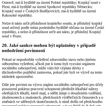
Ostravě, má-li bydliště na území Polské republiky; Krajský soud v
Plzni, má-li bydliště na území Spolkové republiky Německo;
Krajský soud v Českých Budějovicích, má-li bydliště na území
Rakouské republiky.
Nelze-li takto určit příslušnost krajského soudu, je příslušný krajský
soud určený podle místa posledního bydliště občana na území České
republiky, a nelze-li příslušnost určit ani takto, je příslušný Krajský
soud v Praze.
20. Jaké sankce mohou být uplatněny v případě
nedodržení povinností
Pokud se nepodrobíte vyšetření zdravotního stavu nebo jinému
odbornému vyšetření, ačkoli jste k tomu byli vyzváni orgánem
sociálního zabezpečení, může vám být výplata dávky z
důchodového pojištění zastavena, pokud jste byli ve výzvě na tento
následek upozorněni.
Dále jste povinni na výzvu orgánu sociálního zabezpečení pro účely
posouzení poklesu pracovní schopnosti předložit lékařské nálezy
ošetřujících lékařů, které mají, a sdělit údaje o dosaženém vzdělání,
zkušenostech a znalostech, předchozích výdělečných činnostech a o
změnách ve sdělených skutečnostech, k nimž došlo od předchozího
posouzení poklesu pracovní schopnosti, a to ve lhůtě do 8 dnů ode