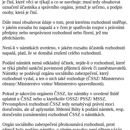
je činí, které věci se týkají a co se navrhuje; musí tedy obsahovat
označení účastníka a správního orgánu, jemuž je určeno, a podpis
osoby, která je činí.
Dále musí obsahovat údaje o tom, proti kterému rozhodnutí směřuje,
v jakém rozsahu ho napadá a v čem je spatřován rozpor s právními
předpisy nebo nesprávnost rozhodnutí nebo řízení, jež mu
předcházelo.
Není-li v námitkách uvedeno, v jakém rozsahu účastník rozhodnutí
napadá, platí, že se domáhá zrušení celého rozhodnutí.
Podání námitek nemá odkladný účinek, nejde-li o rozhodnutí, které
se týká plnění sankční povinnosti příjemců dávek či zaměstnavatelů.
Námitky se podávají orgánu sociálního zabezpečení, který
rozhodnutí vydal, a ten o nich také rozhoduje (ČSSZ/ Ministerstvo
obrany/ Ministerstvo vnitra/ Ministerstvo spravedlnosti).
Pokud je takovým orgánem ČSSZ, lze námitky v uvedené lhůtě
uplatnit u ČSSZ nebo u kterékoliv OSSZ/ PSSZ/ MSSZ.
Prvostupňová rozhodnutí ČSSZ tedy nenabývají právní moci
doručením, ale až uplynutím 30denní lhůty k podání námitek, resp.
doručením (oznámením) rozhodnutí ČSSZ o námitkách.
Orgán sociálního zabezpečení přezkoumává rozhodnutí, proti
němuž byly podány námitky, v plném rozsahu; není přitom vázán