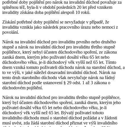
potřebné doby pojištění pro nárok na invalidní důchod považuje za
splněnou též, byla-li v období posledních 20 let před vznikem
invalidity získána doba pojištění alespoň 10 roků.
Získání potřebné doby pojištění se nevyžaduje v případě, že
invalidita vznikla jako následek pracovního úrazu nebo nemoci z
povolání.
Nárok na invalidní důchod pro invaliditu prvního nebo druhého
stupně a nárok na invalidní důchod pro invaliditu třetího stupně
pojištěnce, který nebyl účasten důchodového spoření, ze zákona
zaniká dnem, kterým jeho poživatel dosáhl věku 65 let nebo
důchodového věku, je-li důchodový věk vyšší než 65 let. Tímto
dnem vzniká tomuto poživateli důchodu nárok na starobní důchod, a
to ve výši, v jaké náležel dosavadní invalidní důchod. Nárok na
tento druh starobního důchodu však nevylučuje nárok na řádný
starobní důchod podle ustanovení § 29 odst. 1 až 3 zákona o
důchodovém pojištění.
Nárok na invalidní důchod pro invaliditu třetího stupně pojištěnce,
který byl účasten důchodového spoření, zaniká dnem, kterým jeho
poživatel dosáhl věku 65 let nebo důchodového věku, je-li
důchodový věk vyšší než 65 let. Bývalý poživatel tohoto
invalidního důchodu musí o starobní důchod požádat a v žádosti
musí uvést, zda žádá starobní důchod přiznat ve výši invalidního