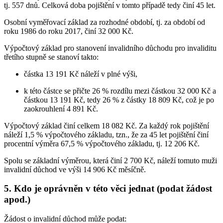
tj. 557 dnů. Celková doba pojištění v tomto případě tedy činí 45 let.
Osobní vyměřovací základ za rozhodné období, tj. za období od
roku 1986 do roku 2017, činí 32 000 Kč.
Výpočtový základ pro stanovení invalidního důchodu pro invaliditu
třetího stupně se stanoví takto:
částka 13 191 Kč náleží v plné výši,
k této částce se přičte 26 % rozdílu mezi částkou 32 000 Kč a
částkou 13 191 Kč, tedy 26 % z částky 18 809 Kč, což je po
zaokrouhlení 4 891 Kč.
Výpočtový základ činí celkem 18 082 Kč. Za každý rok pojištění
náleží 1,5 % výpočtového základu, tzn., že za 45 let pojištění činí
procentní výměra 67,5 % výpočtového základu, tj. 12 206 Kč.
Spolu se základní výměrou, která činí 2 700 Kč, náleží tomuto muži
invalidní důchod ve výši 14 906 Kč měsíčně.
5. Kdo je oprávněn v této věci jednat (podat žádost
apod.)
Žádost o invalidní důchod může podat: