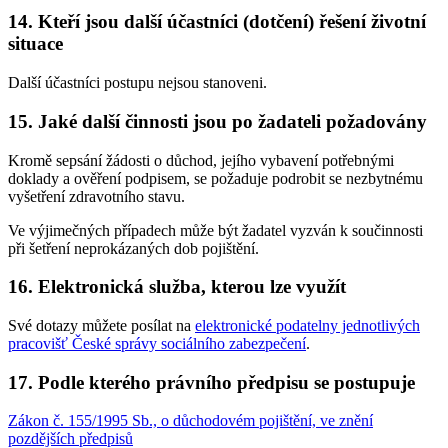
14. Kteří jsou další účastníci (dotčení) řešení životní
situace
Další účastníci postupu nejsou stanoveni.
15. Jaké další činnosti jsou po žadateli požadovány
Kromě sepsání žádosti o důchod, jejího vybavení potřebnými
doklady a ověření podpisem, se požaduje podrobit se nezbytnému
vyšetření zdravotního stavu.
Ve výjimečných případech může být žadatel vyzván k součinnosti
při šetření neprokázaných dob pojištění.
16. Elektronická služba, kterou lze využít
Své dotazy můžete posílat na
elektronické podatelny jednotlivých
pracovišť České správy sociálního zabezpečení
.
17. Podle kterého právního předpisu se postupuje
Zákon č. 155/1995 Sb., o důchodovém pojištění, ve znění
pozdějších předpisů