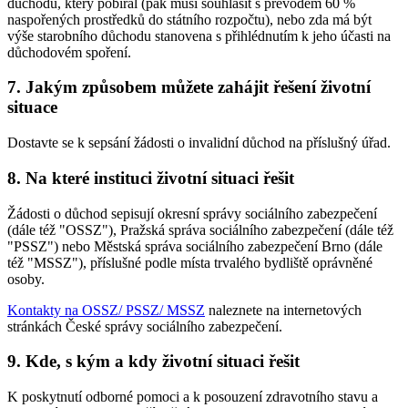
důchodu, který pobíral (pak musí souhlasit s převodem 60 %
naspořených prostředků do státního rozpočtu), nebo zda má být
výše starobního důchodu stanovena s přihlédnutím k jeho účasti na
důchodovém spoření.
7. Jakým způsobem můžete zahájit řešení životní
situace
Dostavte se k sepsání žádosti o invalidní důchod na příslušný úřad.
8. Na které instituci životní situaci řešit
Žádosti o důchod sepisují okresní správy sociálního zabezpečení
(dále též "OSSZ"), Pražská správa sociálního zabezpečení (dále též
"PSSZ") nebo Městská správa sociálního zabezpečení Brno (dále
též "MSSZ"), příslušné podle místa trvalého bydliště oprávněné
osoby.
Kontakty na OSSZ/ PSSZ/ MSSZ
naleznete na internetových
stránkách České správy sociálního zabezpečení.
9. Kde, s kým a kdy životní situaci řešit
K poskytnutí odborné pomoci a k posouzení zdravotního stavu a