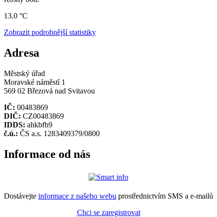
13.0 °C
Zobrazit podrobnější statistiky
Adresa
Městský úřad
Moravské náměstí 1
569 02 Březová nad Svitavou
IČ:
00483869
DIČ:
CZ00483869
IDDS:
ahkbfb9
č.ú.:
ČS a.s. 1283409379/0800
Informace od nás
Dostávejte
informace z našeho webu
prostřednictvím SMS a e-mailů
Chci se zaregistrovat