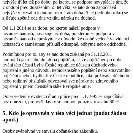
nejvýše tří let též po dobu, po kterou se podpora nevyplácí s tím, že
v období před dosažením 55 let věku se tato doba započítává
nejvýše v rozsahu jednoho roku. Tato doba tří let (jednoho roku) se
zjišťuje zpětně ode dne vzniku nároku na důchod.
Od 1.1.2014 se za dobu, po kterou náleží podpora v
nezaměstnanosti, považuje též doba, po kterou se podpora v
nezaměstnanosti neposkytuje z důvodu, že osobě vedené v evidenci
uchazečů o zaměstnání přísluší odstupné, odbytné nebo odchodné.
Podmínkou pro to, aby se tato doba získaná po 31.12.2011
hodnotila jako náhradní doba pojištění, je, že pojištěnec po dobu
trvání této účasti byl v České republice účasten důchodového
pojištění z jiného důvodu, nemocenského pojištění nebo zdravotního
pojištění anebo, bydlel-li v České republice, jako poživatel důchodu
nebo rodinný příslušník odvozoval své nároky ze zdravotního
pojištění v jiném členském státě Evropské unie.
Doba vedení v evidenci úřadu práce před 1.1.1995 se započítává
bez omezení, pro výši dávky se hodnotí pouze v rozsahu 80 %.
5. Kdo je oprávněn v této věci jednat (podat žádost
apod.)
Osoby svéprávné ve smyslu občanského zákoníku.