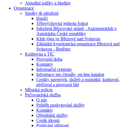
Aktuální srážky a hladiny
Organizace
Spolky & sdružení
Hasiči
Tělovýchovná jednota Sokol
Sdružení Březovské stráně - Automotoklub v
Autoklubu České republiky
Klub jóga ve Březové nad Svitavou
Základní kynologická organizace Březová nad
Svitavou - Brněnec
Knihovna a TIC
Provozní doba
Kontakty
Informační centrum
Informace pro čtenáře, on-line katalog
Ceníky suvenýrů, služeb a poplatků, knihovní,
půjčovní a provozní řád
Městská policie
Pečovatelská služba
O nás
Průběh poskytování služby
Kontakty
Objednání služby
Ceník úkonů
Podávání stížností