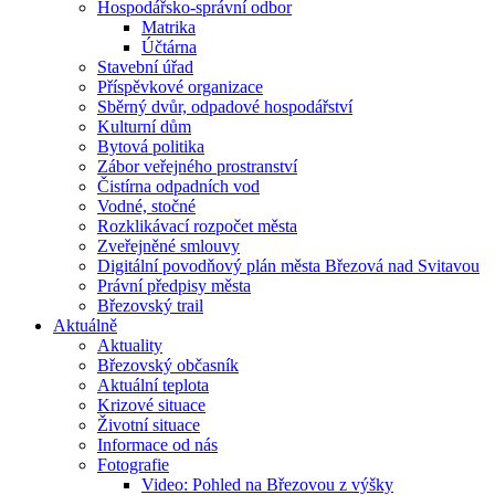
Hospodářsko-správní odbor
Matrika
Účtárna
Stavební úřad
Příspěvkové organizace
Sběrný dvůr, odpadové hospodářství
Kulturní dům
Bytová politika
Zábor veřejného prostranství
Čistírna odpadních vod
Vodné, stočné
Rozklikávací rozpočet města
Zveřejněné smlouvy
Digitální povodňový plán města Březová nad Svitavou
Právní předpisy města
Březovský trail
Aktuálně
Aktuality
Březovský občasník
Aktuální teplota
Krizové situace
Životní situace
Informace od nás
Fotografie
Video: Pohled na Březovou z výšky