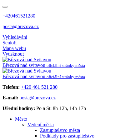
+420461521280
posta@brezova.cz
Vyhledávání
Senioři
Mapa webu
Vytisknout
Březová
nad svitavou
oficiální stránky města
Březová
nad svitavou
oficiální stránky města
Telefon:
+420 461 521 280
E-mail:
posta@brezova.cz
Úřední hodiny:
Po a St: 8h-12h, 14h-17h
Město
Vedení města
Zastupitelstvo města
Podklady pro zastupitelstvo