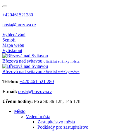
+420461521280
posta@brezova.cz
Vyhledávání
Senioři
Mapa webu
Vytisknout
Březová
nad svitavou
oficiální stránky města
Březová
nad svitavou
oficiální stránky města
Telefon:
+420 461 521 280
E-mail:
posta@brezova.cz
Úřední hodiny:
Po a St: 8h-12h, 14h-17h
Město
Vedení města
Zastupitelstvo města
Podklady pro zastupitelstvo