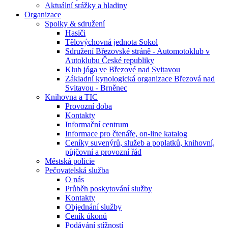
Aktuální srážky a hladiny
Organizace
Spolky & sdružení
Hasiči
Tělovýchovná jednota Sokol
Sdružení Březovské stráně - Automotoklub v
Autoklubu České republiky
Klub jóga ve Březové nad Svitavou
Základní kynologická organizace Březová nad
Svitavou - Brněnec
Knihovna a TIC
Provozní doba
Kontakty
Informační centrum
Informace pro čtenáře, on-line katalog
Ceníky suvenýrů, služeb a poplatků, knihovní,
půjčovní a provozní řád
Městská policie
Pečovatelská služba
O nás
Průběh poskytování služby
Kontakty
Objednání služby
Ceník úkonů
Podávání stížností