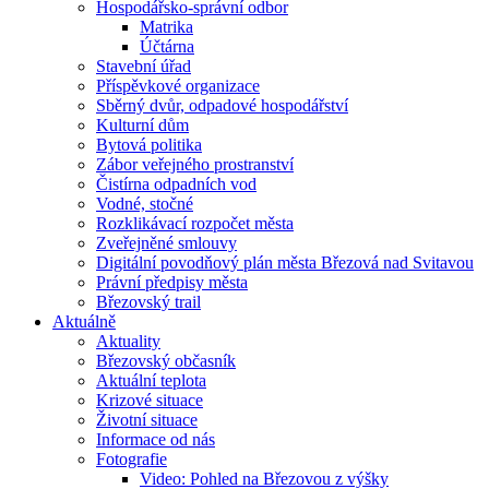
Hospodářsko-správní odbor
Matrika
Účtárna
Stavební úřad
Příspěvkové organizace
Sběrný dvůr, odpadové hospodářství
Kulturní dům
Bytová politika
Zábor veřejného prostranství
Čistírna odpadních vod
Vodné, stočné
Rozklikávací rozpočet města
Zveřejněné smlouvy
Digitální povodňový plán města Březová nad Svitavou
Právní předpisy města
Březovský trail
Aktuálně
Aktuality
Březovský občasník
Aktuální teplota
Krizové situace
Životní situace
Informace od nás
Fotografie
Video: Pohled na Březovou z výšky