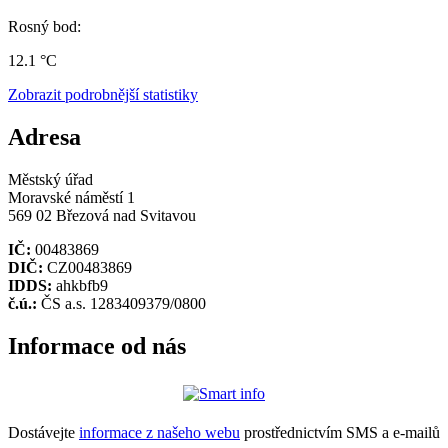
Rosný bod:
12.1 °C
Zobrazit podrobnější statistiky
Adresa
Městský úřad
Moravské náměstí 1
569 02 Březová nad Svitavou
IČ:
00483869
DIČ:
CZ00483869
IDDS:
ahkbfb9
č.ú.:
ČS a.s. 1283409379/0800
Informace od nás
Dostávejte
informace z našeho webu
prostřednictvím SMS a e-mailů