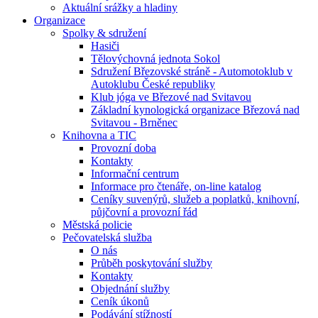
Aktuální srážky a hladiny
Organizace
Spolky & sdružení
Hasiči
Tělovýchovná jednota Sokol
Sdružení Březovské stráně - Automotoklub v
Autoklubu České republiky
Klub jóga ve Březové nad Svitavou
Základní kynologická organizace Březová nad
Svitavou - Brněnec
Knihovna a TIC
Provozní doba
Kontakty
Informační centrum
Informace pro čtenáře, on-line katalog
Ceníky suvenýrů, služeb a poplatků, knihovní,
půjčovní a provozní řád
Městská policie
Pečovatelská služba
O nás
Průběh poskytování služby
Kontakty
Objednání služby
Ceník úkonů
Podávání stížností