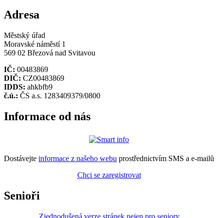
Adresa
Městský úřad
Moravské náměstí 1
569 02 Březová nad Svitavou
IČ:
00483869
DIČ:
CZ00483869
IDDS:
ahkbfb9
č.ú.:
ČS a.s. 1283409379/0800
Informace od nás
Dostávejte
informace z našeho webu
prostřednictvím SMS a e-mailů
Chci se zaregistrovat
Senioři
Zjednodušená verze stránek nejen pro seniory