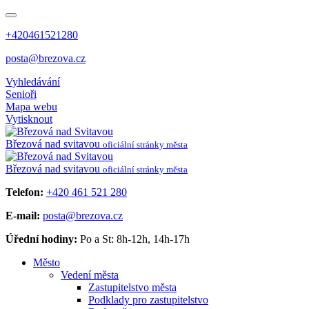
+420461521280
posta@brezova.cz
Vyhledávání
Senioři
Mapa webu
Vytisknout
Březová
nad svitavou
oficiální stránky města
Březová
nad svitavou
oficiální stránky města
Telefon:
+420 461 521 280
E-mail:
posta@brezova.cz
Úřední hodiny:
Po a St: 8h-12h, 14h-17h
Město
Vedení města
Zastupitelstvo města
Podklady pro zastupitelstvo