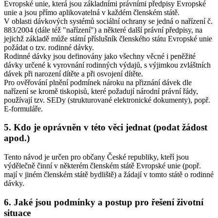
Evropské unie, která jsou základními právními předpisy Evropské
unie a jsou přímo aplikovatelná v každém členském státě.
V oblasti dávkových systémů sociální ochrany se jedná o nařízení č.
883/2004 (dále též "nařízení") a některé další právní předpisy, na
jejichž základě může státní příslušník členského státu Evropské unie
požádat o tzv. rodinné dávky.
Rodinné dávky jsou definovány jako všechny věcné i peněžité
dávky určené k vyrovnání rodinných výdajů, s výjimkou zvláštních
dávek při narození dítěte a při osvojení dítěte.
Pro ověřování plnění podmínek nároku na přiznání dávek dle
nařízení se kromě tiskopisů, které požadují národní právní řády,
používají tzv. SEDy (strukturované elektronické dokumenty), popř.
E-formuláře.
5. Kdo je oprávněn v této věci jednat (podat žádost
apod.)
Tento návod je určen pro občany České republiky, kteří jsou
výdělečně činní v některém členském státě Evropské unie (popř.
mají v jiném členském státě bydliště) a žádají v tomto státě o rodinné
dávky.
6. Jaké jsou podmínky a postup pro řešení životní
situace