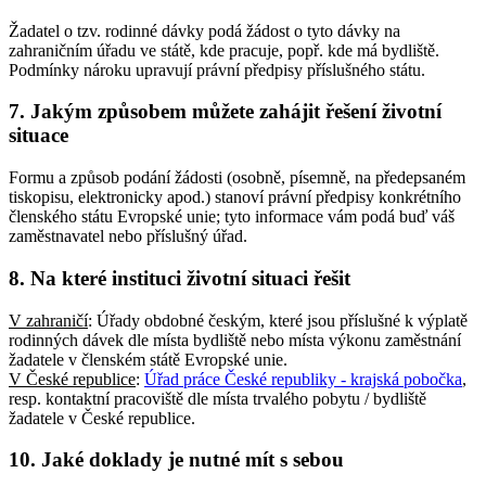
Žadatel o tzv. rodinné dávky podá žádost o tyto dávky na
zahraničním úřadu ve státě, kde pracuje, popř. kde má bydliště.
Podmínky nároku upravují právní předpisy příslušného státu.
7. Jakým způsobem můžete zahájit řešení životní
situace
Formu a způsob podání žádosti (osobně, písemně, na předepsaném
tiskopisu, elektronicky apod.) stanoví právní předpisy konkrétního
členského státu Evropské unie; tyto informace vám podá buď váš
zaměstnavatel nebo příslušný úřad.
8. Na které instituci životní situaci řešit
V zahraničí
: Úřady obdobné českým, které jsou příslušné k výplatě
rodinných dávek dle místa bydliště nebo místa výkonu zaměstnání
žadatele v členském státě Evropské unie.
V České republice
:
Úřad práce České republiky - krajská pobočka
,
resp. kontaktní pracoviště dle místa trvalého pobytu / bydliště
žadatele v České republice.
10. Jaké doklady je nutné mít s sebou