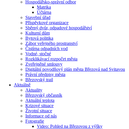
Hospodářsko-správní odbor
Matrika
Účtárna
Stavební úřad
Příspěvkové organizace
Sběrný dvůr, odpadové hospodářství
Kulturní dům
Bytová politika
Zábor veřejného prostranství
Čistírna odpadních vod
Vodné, stočné
Rozklikávací rozpočet města
Zveřejněné smlouvy
Digitální povodňový plán města Březová nad Svitavou
Právní předpisy města
Březovský trail
Aktuálně
Aktuality
Březovský občasník
Aktuální teplota
Krizové situace
Životní situace
Informace od nás
Fotografie
Video: Pohled na Březovou z výšky